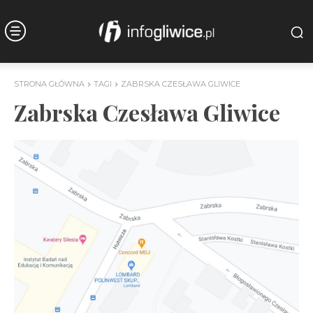
STRONA GŁÓWNA
TAGI
ZABRSKA CZESŁAWA GLIWICE
Zabrska Czesława Gliwice