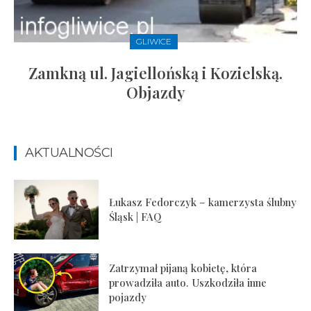
GLIWICE
Zamkną ul. Jagiellońską i Kozielską.
Objazdy
AKTUALNOŚCI
Łukasz Fedorczyk – kamerzysta ślubny
Śląsk | FAQ
Zatrzymał pijaną kobietę, która
prowadziła auto. Uszkodziła inne
pojazdy