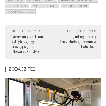
INFOGLIWICE
INFORMACJE Z GLIWIC
LAMPKA VATTENFALLA GLIWICE
TAURON GLIWICE
VATTENFALL GLIWICE
VATTENFALL TAURON
WIADOMOŚCI Z GLIWIC
POPRZEDNI ARTYKUŁ
NASTĘPNY ARTYKUŁ
Pracownicy centrum
Policjant ugodzony
dystrybucyjnego
nożem. Niebezpiecznie w
narażają się na
Łabędach
niebezpieczeństwo
ZOBACZ TEŻ