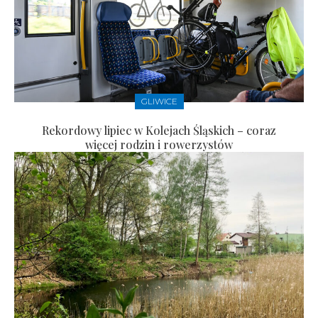
GLIWICE
Rekordowy lipiec w Kolejach Śląskich – coraz
więcej rodzin i rowerzystów