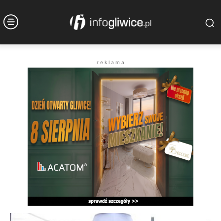
r e k l a m a