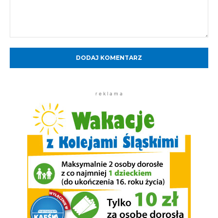
Komentarz:
r e k l a m a