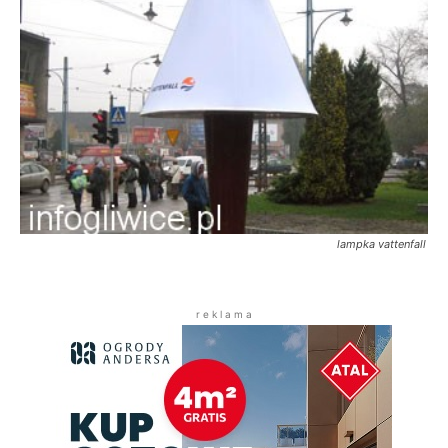
lampka vattenfall
r e k l a m a