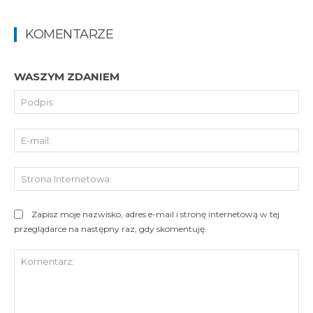
KOMENTARZE
WASZYM ZDANIEM
Pod
E-
mai
St
Int
Zapisz moje nazwisko, adres e-mail i stronę internetową w tej
przeglądarce na następny raz, gdy skomentuję.