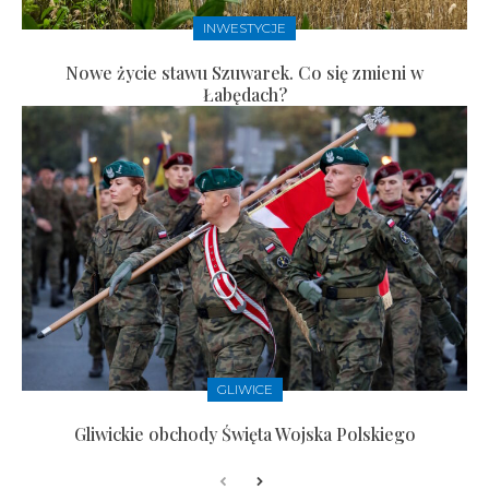
INWESTYCJE
Nowe życie stawu Szuwarek. Co się zmieni w
Łabędach?
GLIWICE
Gliwickie obchody Święta Wojska Polskiego