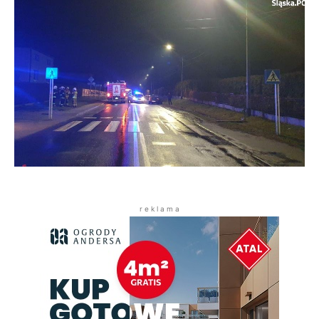
r e k l a m a