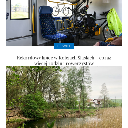
GLIWICE
Rekordowy lipiec w Kolejach Śląskich – coraz
więcej rodzin i rowerzystów