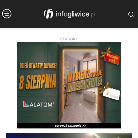
r e k l a m a