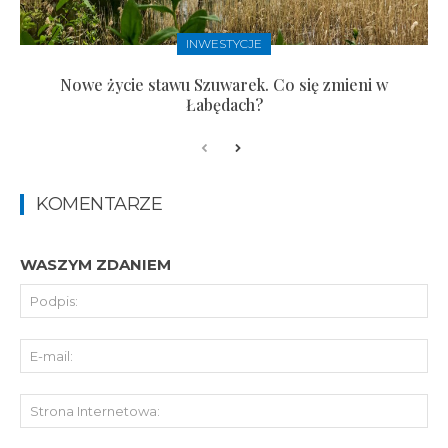
INWESTYCJE
Nowe życie stawu Szuwarek. Co się zmieni w
Łabędach?
KOMENTARZE
WASZYM ZDANIEM
Pod
E-
mai
St
Int