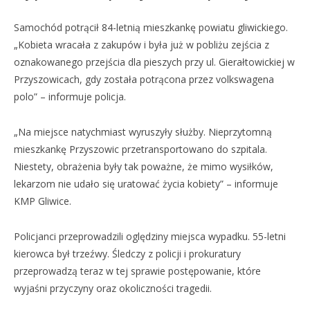
Samochód potrącił 84-letnią mieszkankę powiatu gliwickiego.
„Kobieta wracała z zakupów i była już w pobliżu zejścia z
oznakowanego przejścia dla pieszych przy ul. Gierałtowickiej w
Przyszowicach, gdy została potrącona przez volkswagena
polo” – informuje policja.
„Na miejsce natychmiast wyruszyły służby. Nieprzytomną
mieszkankę Przyszowic przetransportowano do szpitala.
Niestety, obrażenia były tak poważne, że mimo wysiłków,
lekarzom nie udało się uratować życia kobiety” – informuje
KMP Gliwice.
Policjanci przeprowadzili oględziny miejsca wypadku. 55-letni
kierowca był trzeźwy. Śledczy z policji i prokuratury
przeprowadzą teraz w tej sprawie postępowanie, które
wyjaśni przyczyny oraz okoliczności tragedii.