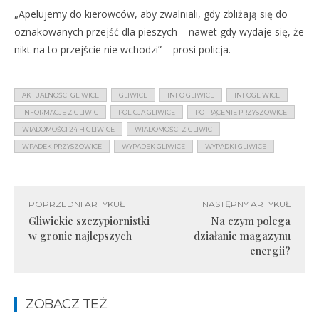
„Apelujemy do kierowców, aby zwalniali, gdy zbliżają się do
oznakowanych przejść dla pieszych – nawet gdy wydaje się, że
nikt na to przejście nie wchodzi” – prosi policja.
AKTUALNOŚCI GLIWICE
GLIWICE
INFO GLIWICE
INFOGLIWICE
INFORMACJE Z GLIWIC
POLICJA GLIWICE
POTRĄCENIE PRZYSZOWICE
WIADOMOŚCI 24 H GLIWICE
WIADOMOŚCI Z GLIWIC
WPADEK PRZYSZOWICE
WYPADEK GLIWICE
WYPADKI GLIWICE
POPRZEDNI ARTYKUŁ
NASTĘPNY ARTYKUŁ
Gliwickie szczypiornistki
Na czym polega
w gronie najlepszych
działanie magazynu
energii?
ZOBACZ TEŻ