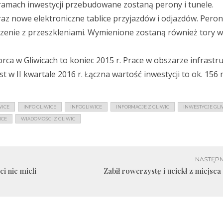
mach inwestycji przebudowane zostaną perony i tunele.
z nowe elektroniczne tablice przyjazdów i odjazdów. Peron
zenie z przeszkleniami. Wymienione zostaną również tory w
ca w Gliwicach to koniec 2015 r. Prace w obszarze infrastr
w II kwartale 2016 r. Łączna wartość inwestycji to ok. 156 m
WICE
INFO GLIWICE
INFOGLIWICE
INFORMACJE Z GLIWIC
INWESTYCJE GLI
ICE
WIADOMOŚCI Z GLIWIC
NASTĘPN
i nie mieli
Zabił rowerzystę i uciekł z miejsca