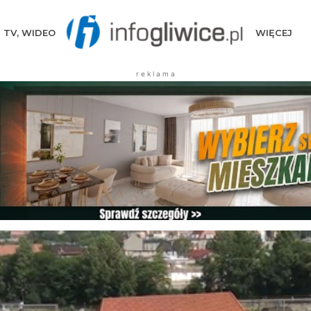
TV, WIDEO
WIĘCEJ
r e k l a m a