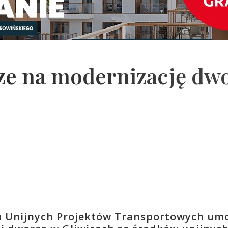
dze na modernizację dw
um Unijnych Projektów Transportowych um