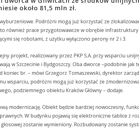
 dworca w Gliwicach ze środków unijnych
esie około 81,5 mln zł.
wyburzeniowe. Podróżni mogą już korzystać ze zlokalizow
to również prace przygotowawcze w obrębie infrastruktur
ącymi się robotami, z użytku wyłączono perony nr 2 i 3.
ejny projekt, realizowany przez PKP S.A. przy wsparciu unij
wają w Szczecinie i Bydgoszczy. Oba dworce –podobnie jak t
d koniec br. – mówi Grzegorz Tomaszewski, dyrektor zarządz
nemu wsparciu, podróżni mogą już korzystać ze zmodernizow
owego, podziemnego obiektu Kraków Główny – dodaje.
wą modernizację. Obiekt będzie bardziej nowoczesny, funkc
rawnych. W budynku pojawią się elektroniczne tablice z r
ji głosowej zostanie wymieniony. Rozbudowany zostanie sys