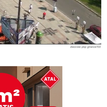
dworzec pkp gliwice700