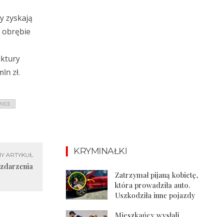
y zyskają
 obrębie
uktury
ln zł.
WICE
KRYMINAŁKI
Y ARTYKUŁ
 zdarzenia
Zatrzymał pijaną kobietę,
która prowadziła auto.
Uszkodziła inne pojazdy
Mieszkańcy wysłali