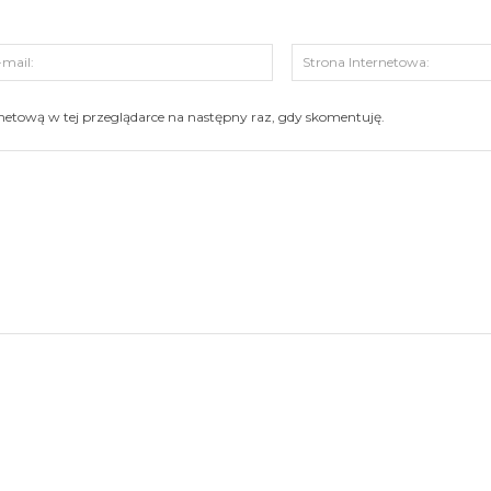
s:
E-
mail:
ernetową w tej przeglądarce na następny raz, gdy skomentuję.