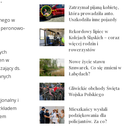
.
Zatrzymał pijaną kobietę,
która prowadziła auto.
Uszkodziła inne pojazdy
anego w
y peronowo-
Rekordowy lipiec w
Kolejach Śląskich – coraz
więcej rodzin i
rowerzystów
nych
en w
Nowe życie stawu
Szuwarek. Co się zmieni w
ający ds.
Łabędach?
anych
Gliwickie obchody Święta
Wojska Polskiego
jonalny i
ozkładem
Mieszkańcy wysłali
podziękowania dla
tem
policjantów. Za co?