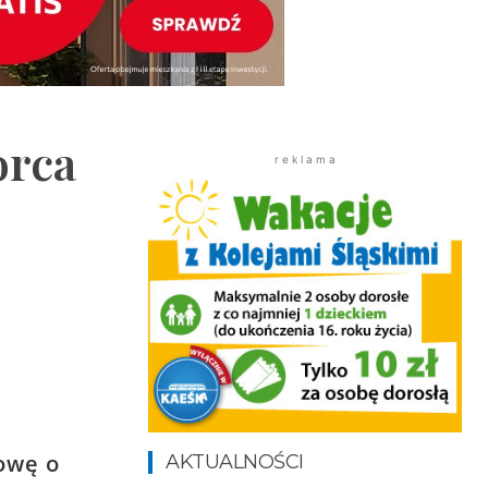
orca
r e k l a m a
owę o
AKTUALNOŚCI