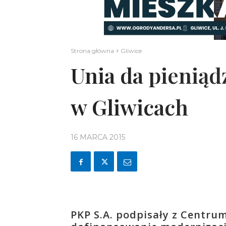
Strona główna
Gliwice
Unia da pienią
w Gliwicach
16 MARCA 2015
PKP S.A. podpisały z Centr