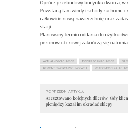
Oprócz przebudowy budynku dworca, w ra
Powstaną tam windy i schody ruchome ora
całkowicie nową nawierzchnię oraz zadas
stacji.
Planowany termin oddania do użytku dwor
peronowo-torowej zakończą się natomiast 
AKTUALNOŚCI GLIWICE
DWORZEC PKP GLIWICE
GLI
REMONT DWORCA W GLIWICACH
WIADOMOŚCI 24 H GLIW
POPRZEDNI ARTYKUŁ
Aresztowano kolejnych dilerów. Gdy klienc
pieniędzy kazał im okradać sklepy