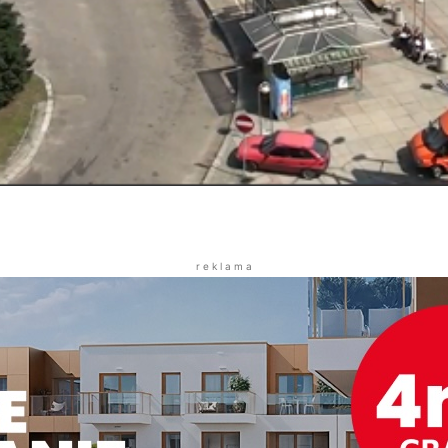
r e k l a m a