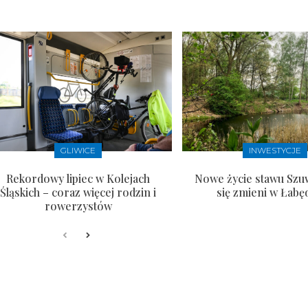
GLIWICE
INWESTYCJE
Rekordowy lipiec w Kolejach
Nowe życie stawu Szu
Śląskich – coraz więcej rodzin i
się zmieni w Łabę
rowerzystów