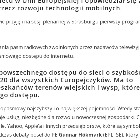
tu w Unii Europejskiej i opowiedział się 
rzecz rozwoju technologii mobilnych.
 przyjęli na sesji plenarnej w Strasburgu pierwszy program
ania pasm radiowych zwolnionych przez nadawców telewizy
asmowego dostępu do internetu.
 powszechnego dostępu do sieci o szybkośc
20 dla wszystkich Europejczyków. Ma to
eszkańców terenów wiejskich i wysp, które
ego dostępu.
kopasmowy najszybszy i o największej pojemności. Wtedy st
je usług, niezbędne dla rozwoju nowoczesnej gospodarki. C
, Yahoo, Apple’a i innych przedsiębiorstw, które są symbo
odczas debaty poseł do PE
Gunnar Hökmark
(EPL, SE), który