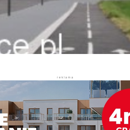
r e k l a m a