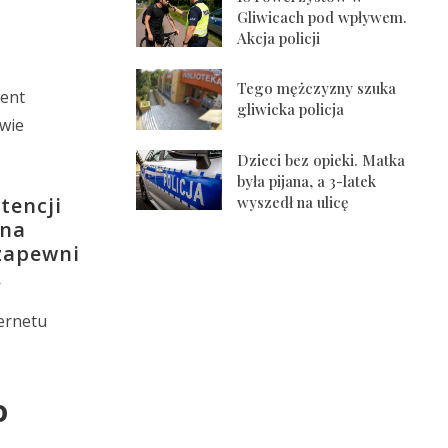
Gliwicach pod wpływem.
Akcja policji
Tego mężczyzny szuka
ment
gliwicka policja
awie
Dzieci bez opieki. Matka
była pijana, a 3-latek
wyszedł na ulicę
tencji
 na
zapewni
.
ernetu
o