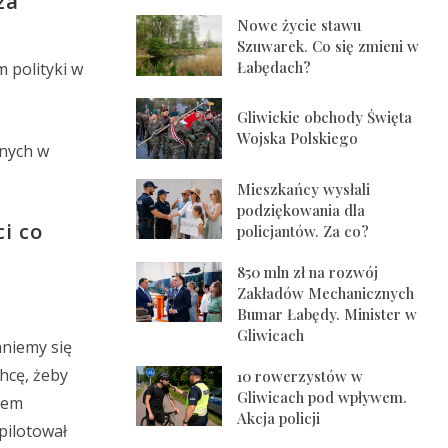
za
Nowe życie stawu
Szuwarek. Co się zmieni w
Łabędach?
 polityki w
Gliwickie obchody Święta
Wojska Polskiego
jnych w
Mieszkańcy wysłali
podziękowania dla
i co
policjantów. Za co?
850 mln zł na rozwój
Zakładów Mechanicznych
Bumar Łabędy. Minister w
Gliwicach
aniemy się
hcę, żeby
10 rowerzystów w
Gliwicach pod wpływem.
lem
Akcja policji
 pilotował