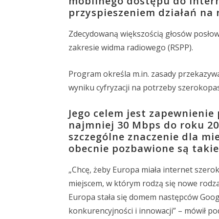
mobilnego dostępu do interne
przyspieszeniem działań na 
Zdecydowaną większością głosów posłowie
zakresie widma radiowego (RSPP).
Program określa m.in. zasady przekazyw
wyniku cyfryzacji na potrzeby szerokop
Jego celem jest zapewnienie
najmniej 30 Mbps do roku 20
szczególne znaczenie dla mi
obecnie pozbawione są taki
„Chcę, żeby Europa miała internet szero
miejscem, w którym rodzą się nowe rodza
Europa stała się domem następców Google
konkurencyjności i innowacji” – mówił p