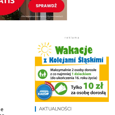
r e k l a m a
ie
AKTUALNOŚCI