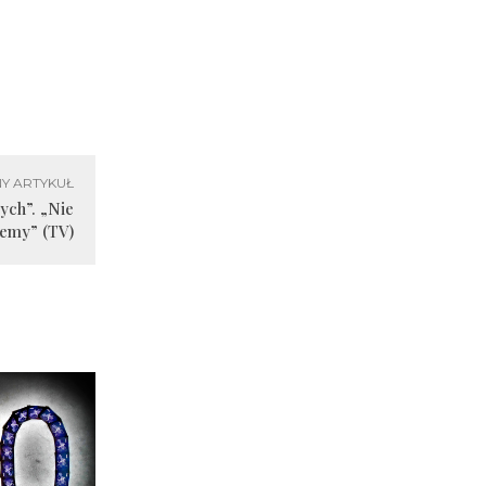
Y ARTYKUŁ
ych”. „Nie
emy” (TV)