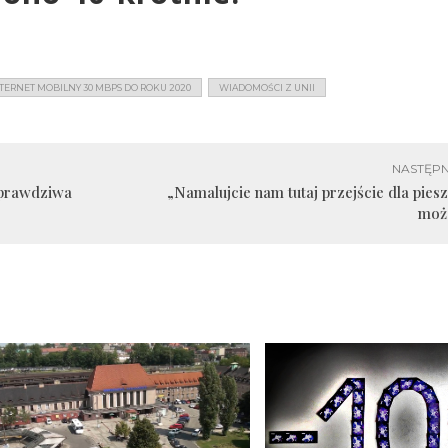
TERNET MOBILNY 30 MBPS DO ROKU 2020
WIADOMOŚCI Z UNII
NASTĘPN
 prawdziwa
„Namalujcie nam tutaj przejście dla piesz
moż