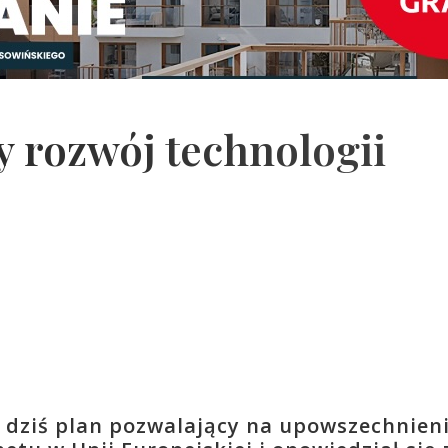
y rozwój technologii
 dziś plan pozwalający na upowszechnien