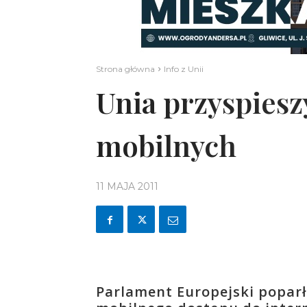
Strona główna
Info z Unii
Unia przyspiesz
mobilnych
11 MAJA 2011
Parlament Europejski poparł