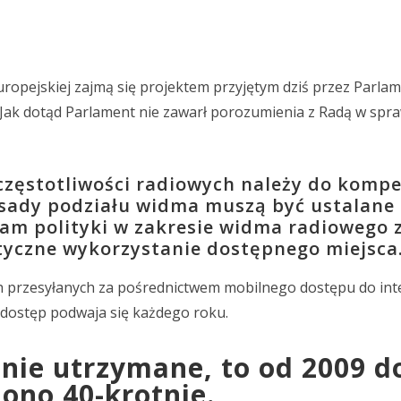
uropejskiej zajmą się projektem przyjętym dziś przez Parla
 Jak dotąd Parlament nie zawarł porozumienia z Radą w spr
zęstotliwości radiowych należy do kompe
asady podziału widma muszą być ustalane
ram polityki w zakresie widma radiowego 
styczne wykorzystanie dostępnego miejsca
h przesyłanych za pośrednictwem mobilnego dostępu do int
 dostęp podwaja się każdego roku.
anie utrzymane, to od 2009 d
ono 40-krotnie.