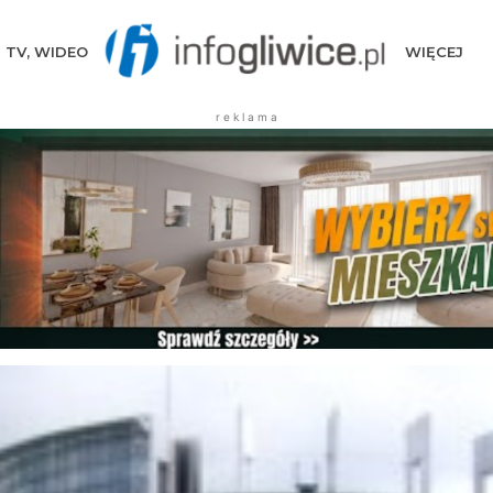
TV, WIDEO
WIĘCEJ
r e k l a m a