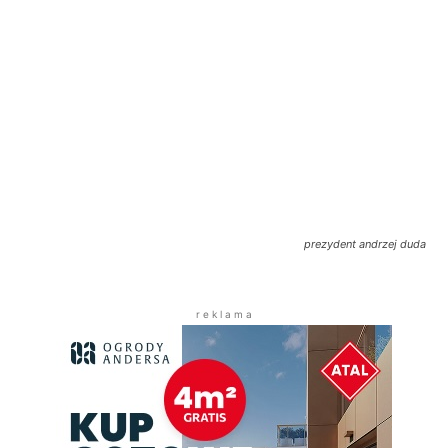
prezydent andrzej duda
r e k l a m a