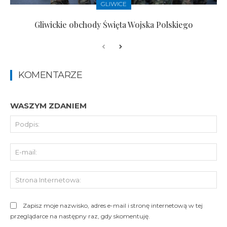
GLIWICE
Gliwickie obchody Święta Wojska Polskiego
KOMENTARZE
WASZYM ZDANIEM
Pod
E-
mai
St
Int
Zapisz moje nazwisko, adres e-mail i stronę internetową w tej
przeglądarce na następny raz, gdy skomentuję.