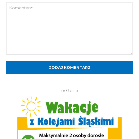
Komentarz:
r e k l a m a