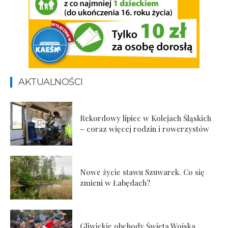
AKTUALNOŚCI
Rekordowy lipiec w Kolejach Śląskich
– coraz więcej rodzin i rowerzystów
Nowe życie stawu Szuwarek. Co się
zmieni w Łabędach?
Gliwickie obchody Święta Wojska