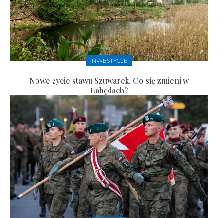
INWESTYCJE
Nowe życie stawu Szuwarek. Co się zmieni w
Łabędach?