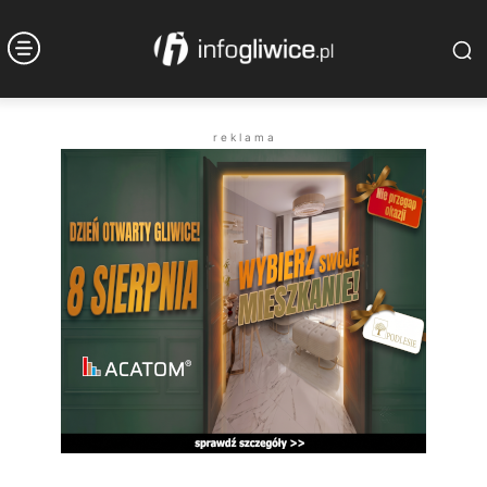
r e k l a m a