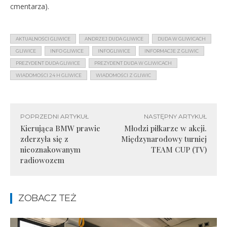
cmentarza).
AKTUALNOŚCI GLIWICE
ANDRZEJ DUDA GLIWICE
DUDA W GLIWICACH
GLIWICE
INFO GLIWICE
INFOGLIWICE
INFORMACJE Z GLIWIC
PREZYDENT DUDA GLIWICE
PREZYDENT DUDA W GLIWICACH
WIADOMOŚCI 24 H GLIWICE
WIADOMOŚCI Z GLIWIC
POPRZEDNI ARTYKUŁ
NASTĘPNY ARTYKUŁ
Kierująca BMW prawie
Młodzi piłkarze w akcji.
zderzyła się z
Międzynarodowy turniej
nieoznakowanym
TEAM CUP (TV)
radiowozem
ZOBACZ TEŻ