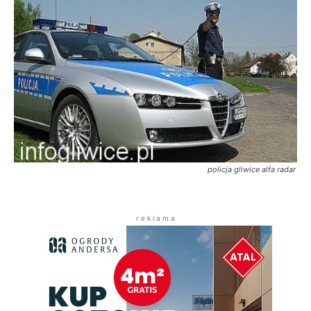
policja gliwice alfa radar
r e k l a m a