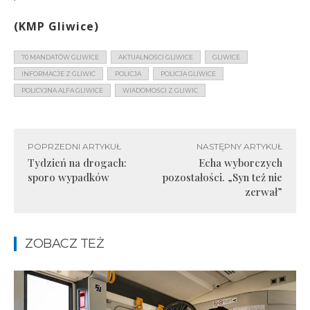
(KMP Gliwice)
70 MANDATÓW GLIWICE
AKTUALNOŚCI GLIWICE
GLIWICE
INFORMACJE Z GLIWIC
POLICJA
POLICJA GLIWICE
POLICYJNA ALFA GLIWICE
WIADOMOŚCI Z GLIWIC
POPRZEDNI ARTYKUŁ
NASTĘPNY ARTYKUŁ
Tydzień na drogach:
Echa wyborczych
sporo wypadków
pozostałości. „Syn też nie
zerwał”
ZOBACZ TEŻ