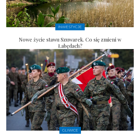
INWESTYCJE
Nowe życie stawu Szuwarek. Co się zmieni w
Łabędach?
GLIWICE