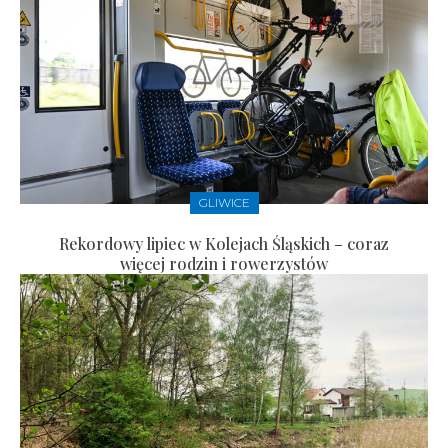
GLIWICE
Rekordowy lipiec w Kolejach Śląskich – coraz
więcej rodzin i rowerzystów