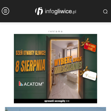
r e k l a m a