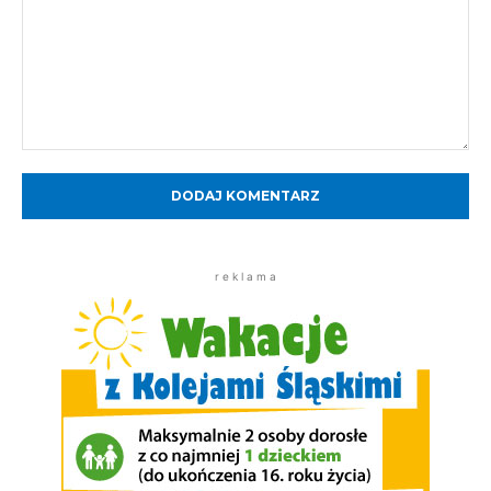
Komentarz:
r e k l a m a