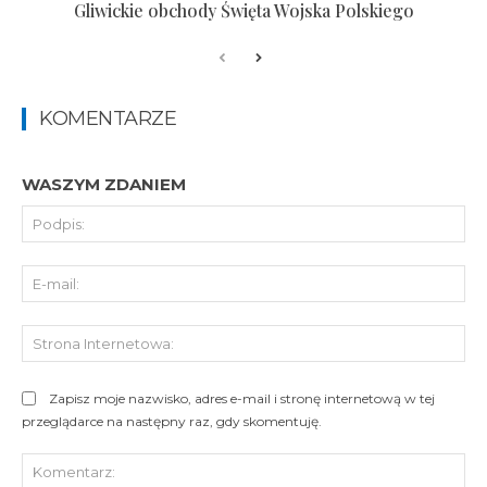
Gliwickie obchody Święta Wojska Polskiego
KOMENTARZE
WASZYM ZDANIEM
Pod
E-
mai
St
Int
Zapisz moje nazwisko, adres e-mail i stronę internetową w tej
przeglądarce na następny raz, gdy skomentuję.