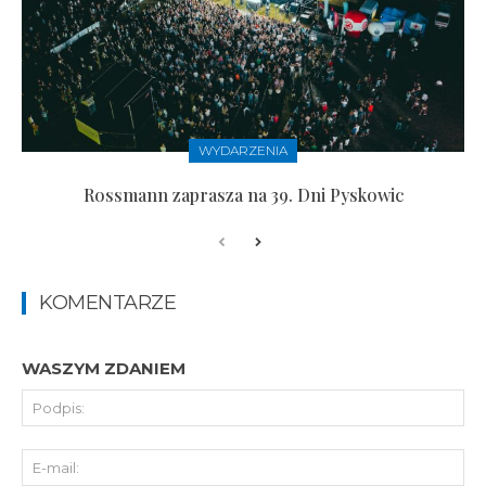
WYDARZENIA
Rossmann zaprasza na 39. Dni Pyskowic
KOMENTARZE
WASZYM ZDANIEM
Pod
E-
mai