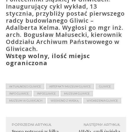
Inaugurujący cykl wykład, 13
stycznia, przybliży postać pierwszego
radcy budowlanego Gliwic –
Adalberta Kelma. Wygłosi go mgr inż.
arch. Bogusław Małusecki, kierownik
Oddziału Archiwum Państwowego w
Gliwicach.
Wstęp wolny, ilość miejsc
ograniczona
AKTUALNOŚCI GLIWICE
ARTEFAKTY MUZEUM GLIWICE
GLIWICE
INFO GLIWICE
INFOGLIWICE
MUZEUM GLIWICE
MUZEUM W GLIWICACH
WEEKEND Z MASKĄ
WYDARZENIA GLIWICE
POPRZEDNI ARTYKUŁ
NASTĘPNY ARTYKUŁ
Sporo potrąceń w kilka
AH1N1, czyli świńska