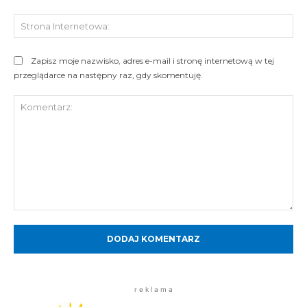
St
Int
Zapisz moje nazwisko, adres e-mail i stronę internetową w tej
przeglądarce na następny raz, gdy skomentuję.
Komentarz:
r e k l a m a