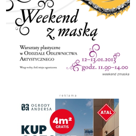
weekend zmaska
r e k l a m a