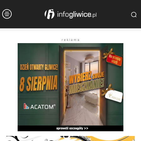
r e k l a m a