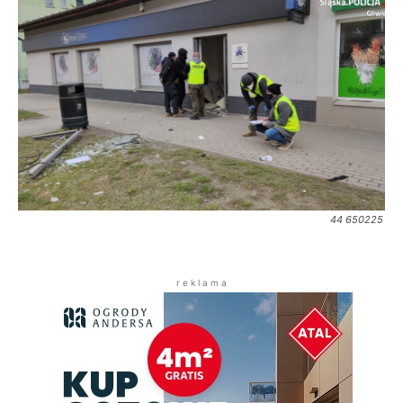
44 650225
r e k l a m a