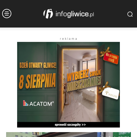
r e k l a m a