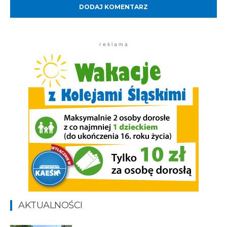
r e k l a m a
AKTUALNOŚCI