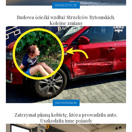
INWESTYCJE
Budowa ścieżki wzdłuż Strzelców Bytomskich.
Kolejne zmiany
KRYMINAŁKI
Zatrzymał pijaną kobietę, która prowadziła auto.
Uszkodziła inne pojazdy