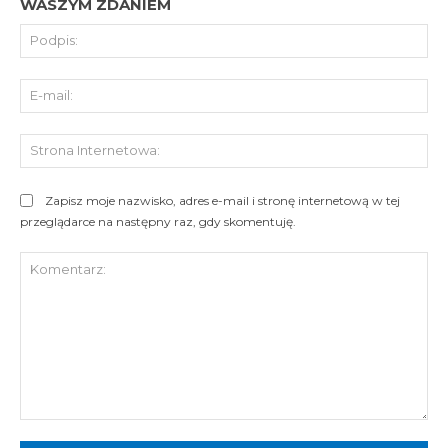
WASZYM ZDANIEM
Pod
E-
mai
St
Int
Zapisz moje nazwisko, adres e-mail i stronę internetową w tej
przeglądarce na następny raz, gdy skomentuję.
Komentarz: