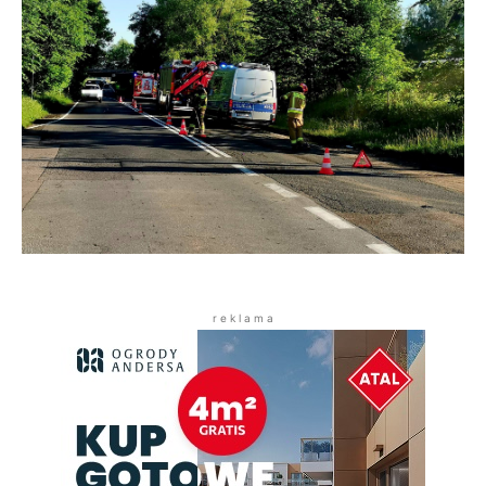
r e k l a m a