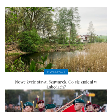
INWESTYCJE
Nowe życie stawu Szuwarek. Co się zmieni w
Łabędach?