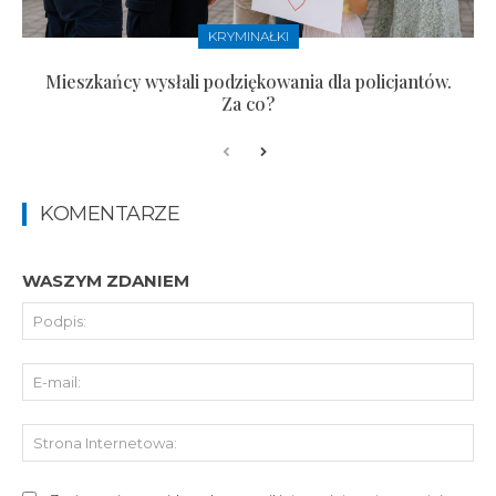
KRYMINAŁKI
Mieszkańcy wysłali podziękowania dla policjantów.
Za co?
KOMENTARZE
WASZYM ZDANIEM
Pod
E-
mai
St
Int