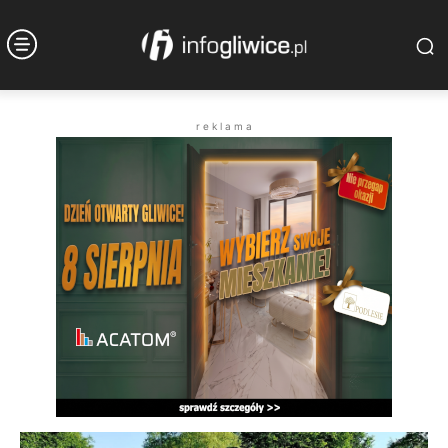
r e k l a m a