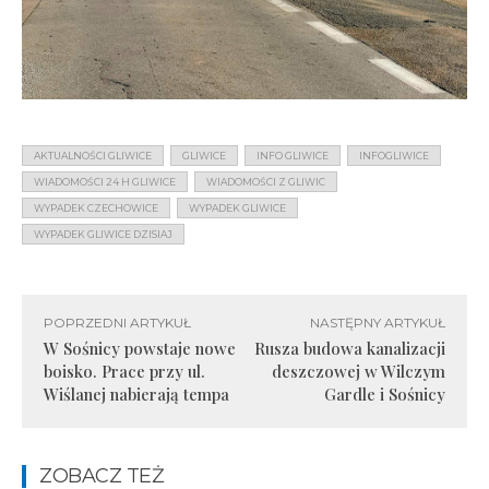
AKTUALNOŚCI GLIWICE
GLIWICE
INFO GLIWICE
INFOGLIWICE
WIADOMOŚCI 24 H GLIWICE
WIADOMOŚCI Z GLIWIC
WYPADEK CZECHOWICE
WYPADEK GLIWICE
WYPADEK GLIWICE DZISIAJ
POPRZEDNI ARTYKUŁ
NASTĘPNY ARTYKUŁ
W Sośnicy powstaje nowe
Rusza budowa kanalizacji
boisko. Prace przy ul.
deszczowej w Wilczym
Wiślanej nabierają tempa
Gardle i Sośnicy
ZOBACZ TEŻ