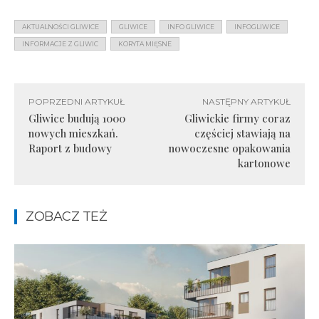
AKTUALNOŚCI GLIWICE
GLIWICE
INFO GLIWICE
INFOGLIWICE
INFORMACJE Z GLIWIC
KORYTA MIĘSNE
POPRZEDNI ARTYKUŁ
NASTĘPNY ARTYKUŁ
Gliwice budują 1000
Gliwickie firmy coraz
nowych mieszkań.
częściej stawiają na
Raport z budowy
nowoczesne opakowania
kartonowe
ZOBACZ TEŻ