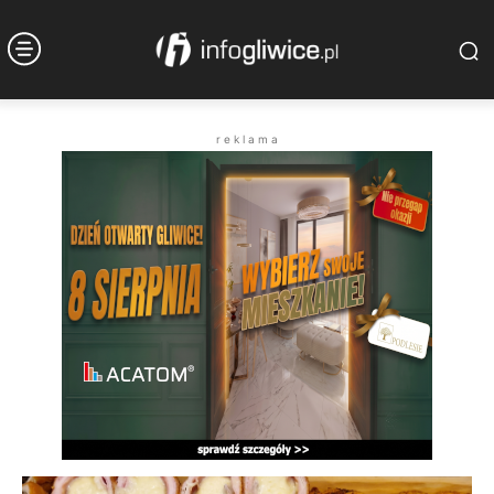
r e k l a m a