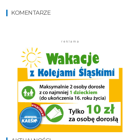
KOMENTARZE
r e k l a m a