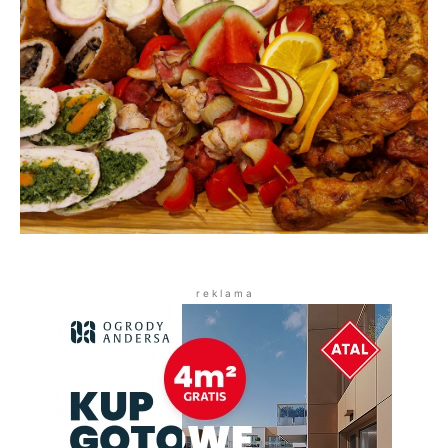
r e k l a m a