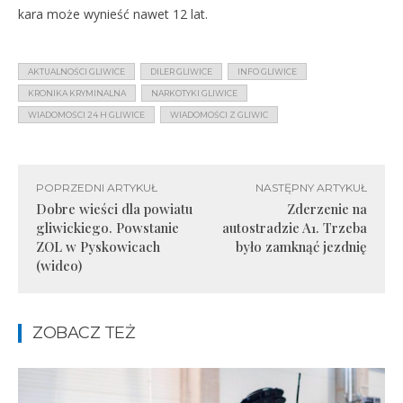
kara może wynieść nawet 12 lat.
AKTUALNOŚCI GLIWICE
DILER GLIWICE
INFO GLIWICE
KRONIKA KRYMINALNA
NARKOTYKI GLIWICE
WIADOMOŚCI 24 H GLIWICE
WIADOMOŚCI Z GLIWIC
POPRZEDNI ARTYKUŁ
NASTĘPNY ARTYKUŁ
Dobre wieści dla powiatu
Zderzenie na
gliwickiego. Powstanie
autostradzie A1. Trzeba
ZOL w Pyskowicach
było zamknąć jezdnię
(wideo)
ZOBACZ TEŻ