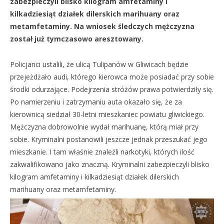
zabezpieczyli blisko kilogram amfetaminy i
kilkadziesiąt działek dilerskich marihuany oraz
metamfetaminy. Na wniosek śledczych mężczyzna
został już tymczasowo aresztowany.
Policjanci ustalili, że ulicą Tulipanów w Gliwicach będzie
przejeżdżało audi, którego kierowca może posiadać przy sobie
środki odurzające. Podejrzenia stróżów prawa potwierdziły się.
Po namierzeniu i zatrzymaniu auta okazało się, że za
kierownicą siedział 30-letni mieszkaniec powiatu gliwickiego.
Mężczyzna dobrowolnie wydał marihuanę, którą miał przy
sobie. Kryminalni postanowili jeszcze jednak przeszukać jego
mieszkanie. I tam właśnie znaleźli narkotyki, których ilość
zakwalifikowano jako znaczną. Kryminalni zabezpieczyli blisko
kilogram amfetaminy i kilkadziesiąt działek dilerskich
marihuany oraz metamfetaminy.