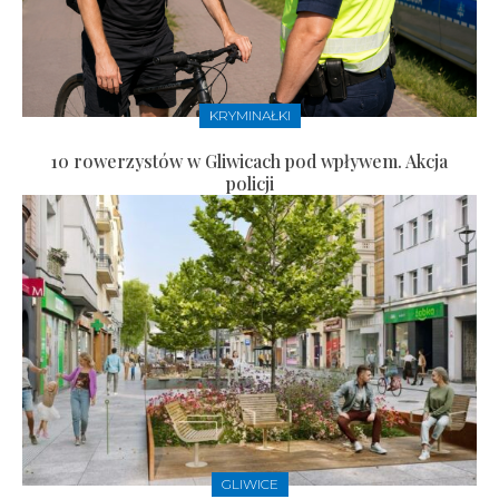
KRYMINAŁKI
10 rowerzystów w Gliwicach pod wpływem. Akcja
policji
GLIWICE