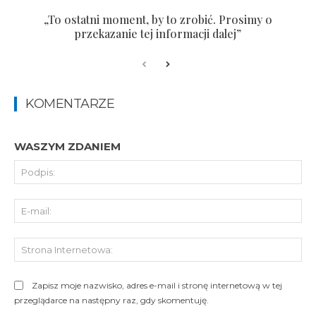
„To ostatni moment, by to zrobić. Prosimy o
przekazanie tej informacji dalej”
KOMENTARZE
WASZYM ZDANIEM
Pod
E-
mai
St
Int
Zapisz moje nazwisko, adres e-mail i stronę internetową w tej
przeglądarce na następny raz, gdy skomentuję.