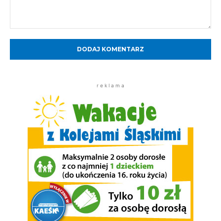
Komentarz:
r e k l a m a