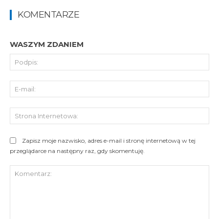
KOMENTARZE
WASZYM ZDANIEM
Pod
E-
mai
St
Int
Zapisz moje nazwisko, adres e-mail i stronę internetową w tej
przeglądarce na następny raz, gdy skomentuję.