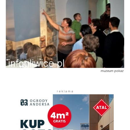
muzeum pokaz
r e k l a m a