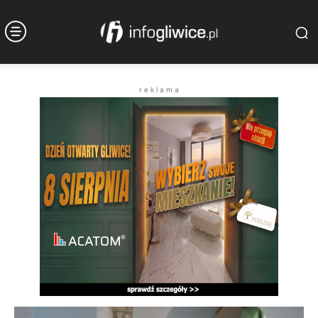
r e k l a m a