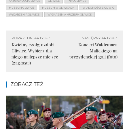
AKTUALNOŚCI GLIWICE
GLIWICE
INFOGLIWICE
MUZEUM GLIWICE
MUZEUM W GLIWICACH
WIADOMOŚCI Z GLIWIC
WYDARZENIA GLIWICE
WYDARZENIA MUZEUM GLIWICE
POPRZEDNI ARTYKUŁ
NASTĘPNY ARTYKUŁ
Kwietny czołg ozdobi
Koncert Waldemara
Gliwice. Wybierz dla
Malickiego na
niego najlepsze miejsce
prezydenckiej gali (foto)
(zagłosuj)
ZOBACZ TEŻ