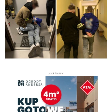
r e k l a m a