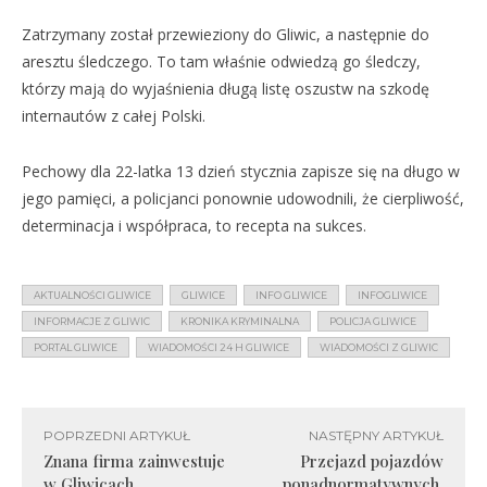
Zatrzymany został przewieziony do Gliwic, a następnie do
aresztu śledczego. To tam właśnie odwiedzą go śledczy,
którzy mają do wyjaśnienia długą listę oszustw na szkodę
internautów z całej Polski.
Pechowy dla 22-latka 13 dzień stycznia zapisze się na długo w
jego pamięci, a policjanci ponownie udowodnili, że cierpliwość,
determinacja i współpraca, to recepta na sukces.
AKTUALNOŚCI GLIWICE
GLIWICE
INFO GLIWICE
INFOGLIWICE
INFORMACJE Z GLIWIC
KRONIKA KRYMINALNA
POLICJA GLIWICE
PORTAL GLIWICE
WIADOMOŚCI 24 H GLIWICE
WIADOMOŚCI Z GLIWIC
POPRZEDNI ARTYKUŁ
NASTĘPNY ARTYKUŁ
Znana firma zainwestuje
Przejazd pojazdów
w Gliwicach
ponadnormatywnych.