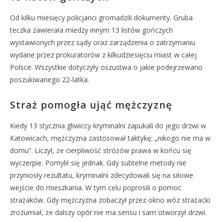
Od kilku miesięcy policjanci gromadzili dokumenty. Gruba
teczka zawierała miedzy innym 13 listów gończych
wystawionych przez sądy oraz zarządzenia o zatrzymaniu
wydane przez prokuratorów z kilkudziesięciu miast w całej
Polsce. Wszystkie dotyczyły oszustwa o jakie podejrzewano
poszukiwanego 22-latka.
Straż pomogła ująć mężczyznę
Kiedy 13 stycznia gliwiccy kryminalni zapukali do jego drzwi w
Katowicach, mężczyzna zastosował taktykę: „nikogo nie ma w
domu”. Liczył, że cierpliwość stróżów prawa w końcu się
wyczerpie. Pomylił się jednak. Gdy subtelne metody nie
przyniosły rezultatu, kryminalni zdecydowali się na siłowe
wejście do mieszkania. W tym celu poprosili o pomoc
strażaków. Gdy mężczyzna zobaczył przez okno wóz strażacki
zrozumiał, że dalszy opór nie ma sensu i sam otworzył drzwi.