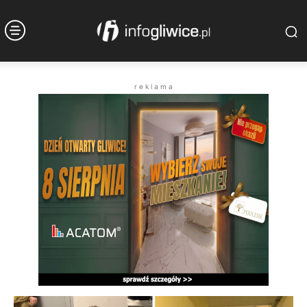
r e k l a m a