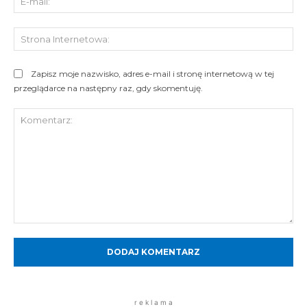
mai
St
Int
Zapisz moje nazwisko, adres e-mail i stronę internetową w tej
przeglądarce na następny raz, gdy skomentuję.
Komentarz:
r e k l a m a