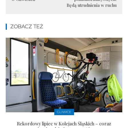
Będą utrudnienia w ruchu
ZOBACZ TEŻ
GLIWICE
Rekordowy lipiec w Kolejach Śląskich – coraz