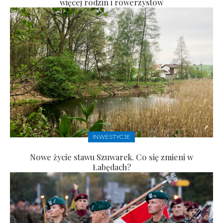
więcej rodzin i rowerzystów
INWESTYCJE
Nowe życie stawu Szuwarek. Co się zmieni w
Łabędach?