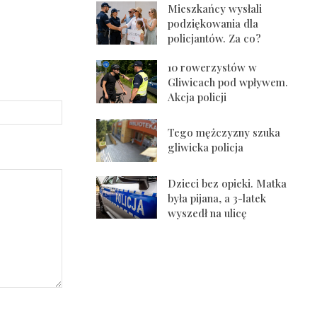
Mieszkańcy wysłali
podziękowania dla
policjantów. Za co?
10 rowerzystów w
Gliwicach pod wpływem.
Akcja policji
Strona
Internetowa:
Tego mężczyzny szuka
gliwicka policja
Dzieci bez opieki. Matka
była pijana, a 3-latek
wyszedł na ulicę