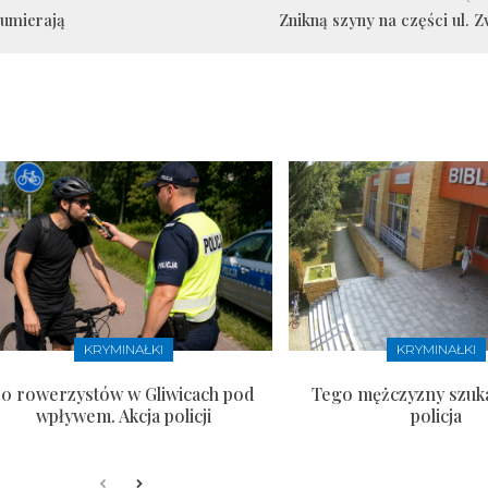
 umierają
Znikną szyny na części ul. 
KRYMINAŁKI
KRYMINAŁKI
10 rowerzystów w Gliwicach pod
Tego mężczyzny szuka
wpływem. Akcja policji
policja