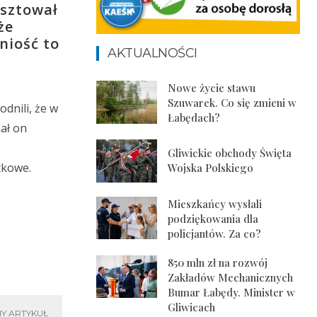
esztował
że
niość to
AKTUALNOŚCI
Nowe życie stawu
Szuwarek. Co się zmieni w
dnili, że w
Łabędach?
nał on
Gliwickie obchody Święta
tkowe.
Wojska Polskiego
Mieszkańcy wysłali
podziękowania dla
policjantów. Za co?
850 mln zł na rozwój
Zakładów Mechanicznych
Bumar Łabędy. Minister w
Gliwicach
Y ARTYKUŁ