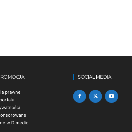
 PROMOCJA
SOCIAL MEDIA
nia prawne
portalu
rywatności
sponsorowane
ine w Dimedic