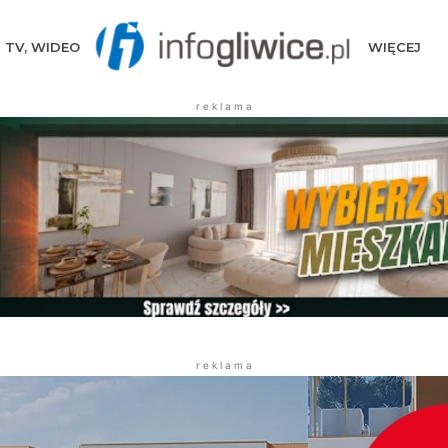
TV, WIDEO
WIĘCEJ
r e k l a m a
r e k l a m a