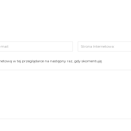
s:
E-
mail:
ernetową w tej przeglądarce na następny raz, gdy skomentuję.