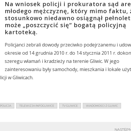
Na wniosek policji i prokuratora sąd ar
młodego mężczyznę, który mimo faktu, 
stosunkowo niedawno osiągnął pełnolet
może „poszczycić się” bogatą policyjną
kartoteką.
Policjanci zebrali dowody przeciwko podejrzanemu i udowo
okresie od 14 grudnia 2010 r. do 14 stycznia 2011 r. doko
szeregu włamań i kradzieży na terenie Gliwic. W jego
zainteresowaniu były samochody, mieszkania i lokale uży
cji w Gliwicach.
POLICJA
TELEWIZJA INFOGLIWICE
TV GLIWICE
WIADOMOŚCI Z GLIWIC
NASTĘPN