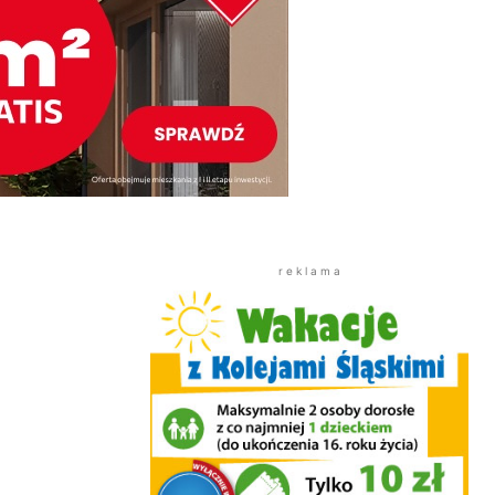
r e k l a m a