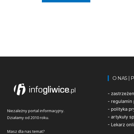
O NAS |
-
zastrzeże
-
regulamin 
-
polityka p
Niezależny portal informacyjny.
-
artykuły 
Działamy od 2010 roku.
-
Lekarz onl
Masz dla nas temat?