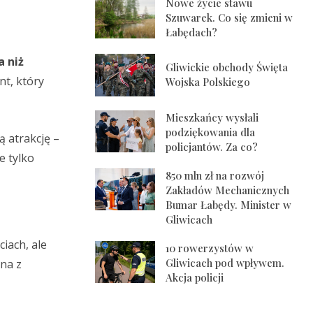
Nowe życie stawu
Szuwarek. Co się zmieni w
Łabędach?
a niż
Gliwickie obchody Święta
nt, który
Wojska Polskiego
Mieszkańcy wysłali
podziękowania dla
ą atrakcję –
policjantów. Za co?
e tylko
850 mln zł na rozwój
Zakładów Mechanicznych
Bumar Łabędy. Minister w
Gliwicach
ciach, ale
10 rowerzystów w
Gliwicach pod wpływem.
na z
Akcja policji