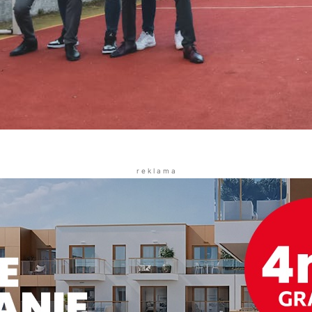
r e k l a m a