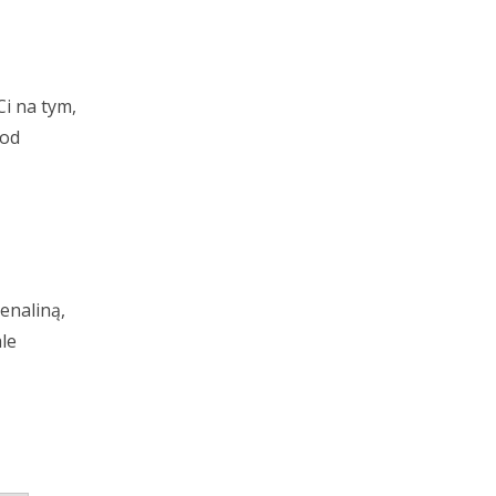
Ci na tym,
 od
enaliną,
le