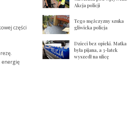
Akcja policji
Tego mężczyzny szuka
kowej części
gliwicka policja
Dzieci bez opieki. Matka
była pijana, a 3-latek
rezę.
wyszedł na ulicę
a energię