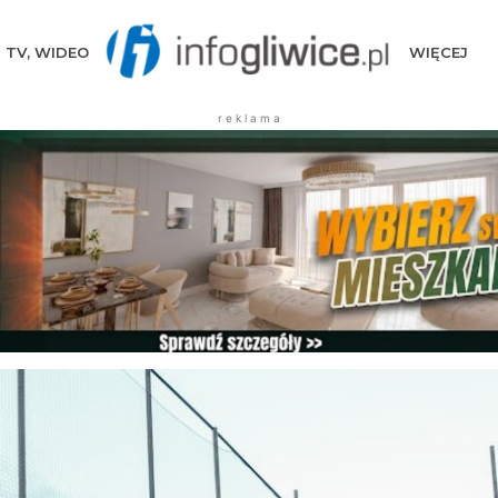
TV, WIDEO
WIĘCEJ
r e k l a m a