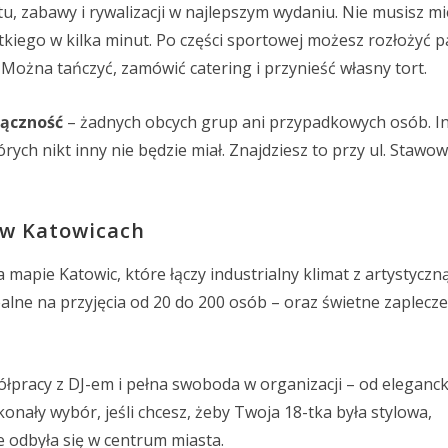
u, zabawy i rywalizacji w najlepszym wydaniu. Nie musisz mi
kiego w kilka minut. Po części sportowej możesz rozłożyć pa
Można tańczyć, zamówić catering i przynieść własny tort.
łączność
– żadnych obcych grup ani przypadkowych osób. In
rych nikt inny nie będzie miał. Znajdziesz to przy ul. Stawow
 w Katowicach
 mapie Katowic, które łączy industrialny klimat z artystyczn
dealne na przyjęcia od 20 do 200 osób – oraz świetne zaplecze
racy z DJ-em i pełna swoboda w organizacji – od eleganckie
onały wybór, jeśli chcesz, żeby Twoja 18-tka była stylowa,
e odbyła się w centrum miasta.