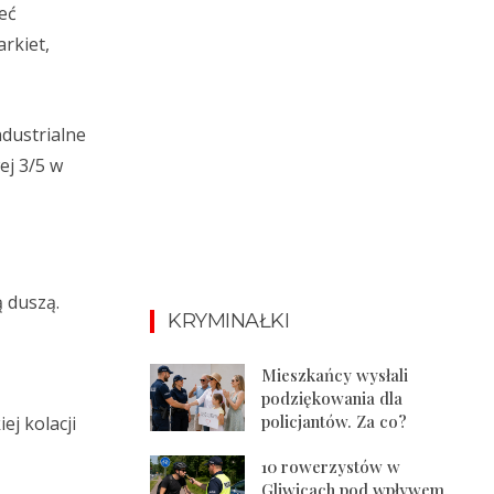
eć
rkiet,
dustrialne
ej 3/5 w
ą duszą.
KRYMINAŁKI
Mieszkańcy wysłali
podziękowania dla
policjantów. Za co?
j kolacji
10 rowerzystów w
Gliwicach pod wpływem.