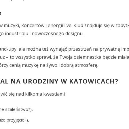
e
w muzyki, koncertów i energii live. Klub znajduje się w zabyt
ego industrialu i nowoczesnego designu.
tand-upy, ale można też wynająć przestrzeń na prywatną imp
 luz – to wszystko sprawi, że Twoja osiemnastka będzie miał
tórzy cenią muzykę na żywo i dobrą atmosferę.
KAL NA URODZINY W KATOWICACH?
wić się nad kilkoma kwestiami:
lne szaleństwo?),
że przyjęcie?),