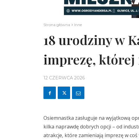
Strona główna
Inne
18 urodziny w K
imprezę, której
12 CZERWCA 2026
Osiemnastka zasługuje na wyjątkową opra
kilka naprawdę dobrych opcji – od indust
atrakcje, które zamieniają imprezę w coś 