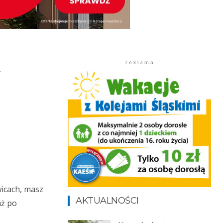
a
r e k l a m a
wicach, masz
AKTUALNOŚCI
aż po