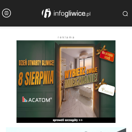
r e k l a m a