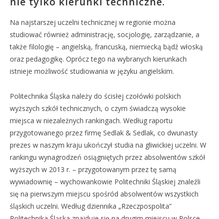
nie tylko kierunki techniczne.
Na najstarszej uczelni technicznej w regionie można
studiować również administrację, socjologię, zarządzanie, a
także filologię – angielską, francuską, niemiecką bądź włoską
oraz pedagogikę. Oprócz tego na wybranych kierunkach
istnieje możliwość studiowania w języku angielskim.
Politechnika Śląska należy do ścisłej czołówki polskich
wyższych szkół technicznych, o czym świadczą wysokie
miejsca w niezależnych rankingach. Według raportu
przygotowanego przez firmę Sedlak & Sedlak, co dwunasty
prezes w naszym kraju ukończył studia na gliwickiej uczelni. W
rankingu wynagrodzeń osiągniętych przez absolwentów szkół
wyższych w 2013 r. – przygotowanym przez tę samą
wywiadownię – wychowankowie Politechniki Śląskiej znaleźli
się na pierwszym miejscu spośród absolwentów wszystkich
śląskich uczelni. Według dziennika „Rzeczpospolita”
Politechnika Śląska znajduje się na drugim miejscu w Polsce