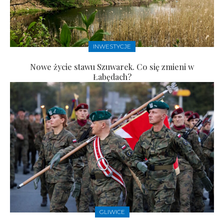
INWESTYCJE
Nowe życie stawu Szuwarek. Co się zmieni w
Łabędach?
GLIWICE