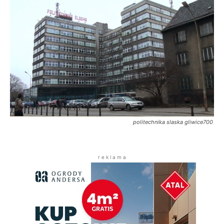
politechnika slaska gliwice700
r e k l a m a