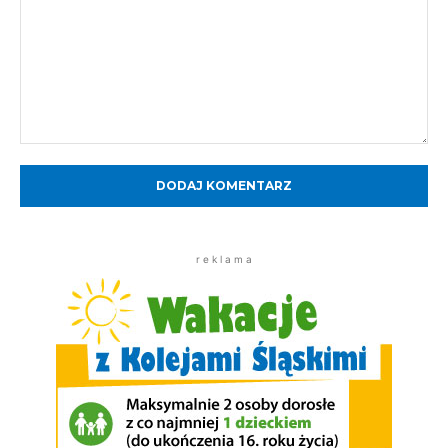
Komentarz:
r e k l a m a