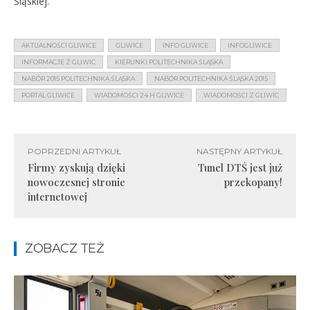
Śląskiej.
AKTUALNOŚCI GLIWICE
GLIWICE
INFO GLIWICE
INFOGLIWICE
INFORMACJE Z GLIWIC
KIERUNKI POLITECHNIKA ŚLĄSKA
NABÓR 2015 POLITECHNIKA ŚLĄSKA
NABÓR POLITECHNIKA ŚLĄSKA 2015
PORTAL GLIWICE
WIADOMOŚCI 24 H GLIWICE
WIADOMOŚCI Z GLIWIC
POPRZEDNI ARTYKUŁ
NASTĘPNY ARTYKUŁ
Firmy zyskują dzięki
Tunel DTŚ jest już
nowoczesnej stronie
przekopany!
internetowej
ZOBACZ TEŻ