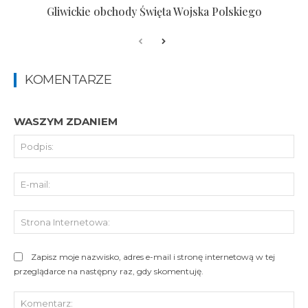
Gliwickie obchody Święta Wojska Polskiego
KOMENTARZE
WASZYM ZDANIEM
Pod
E-
mai
St
Int
Zapisz moje nazwisko, adres e-mail i stronę internetową w tej
przeglądarce na następny raz, gdy skomentuję.