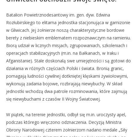
Batalion Powietrznodesantowy im. gen. dyw. Edwina
Rozłubirskiego to elitarna jednostka stacjonująca w garnizonie
w Gliwicach. Jej żołnierze noszą charakterystyczne bordowe
berety z niebieskim emblematem rozpoznawczym na ramieniu.
Biorą udział w licznych misjach, zgrupowaniach, szkoleniach i
operacjach stabilizacyjnych (m.in. na Bałkanach, w Iraku i
Afganistanie). Stale doskonalą swe umiejętności i są gotowi do
działania w różnych częściach Polski i świata. Bronią granic,
pomagają ludności cywilnej dotkniętej klęskami żywiołowymi,
wykonują zadania bojowe, rozbrajają niewybuchy. W skład
jednostki wchodzą dwa patrole rozminowania, które zajmują
się niewybuchami z czasów II Wojny Światowej.
W piątek, na terenie jednostki, odbył się m.in. uroczysty apel,
podczas którego wręczono odznaczenia. Decyzją Ministra
Obrony Narodowej czterem żołnierzom nadano medale „Siły