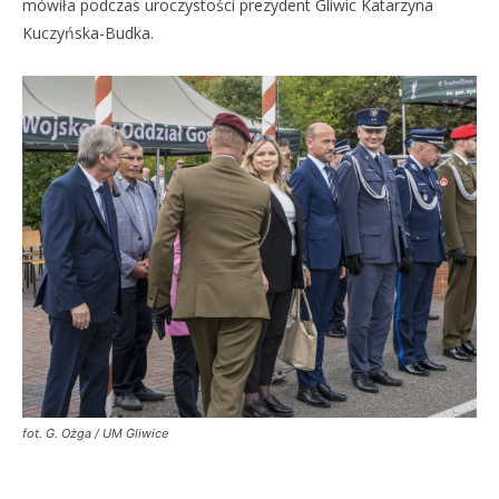
mówiła podczas uroczystości prezydent Gliwic Katarzyna
Kuczyńska-Budka.
fot. G. Ożga / UM Gliwice