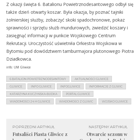
Z okazji święta 6. Batalionu Powietrznodesantowego odbył się
także dzień otwarty koszar. Była okazja, by poznać tajniki
żołnierskiej służby, zobaczyć skoki spadochronowe, pokaz
sprawności i sprzętu służb mundurowych, zwiedzić koszary i
zasięgnąć informacji w punkcie Wojskowego Centrum
Rekrutacji. Uroczystość uświetniła Orkiestra Wojskowa w
Bytomiu pod dowództwem tamburmajora plutonowego Piotra
Dziadkowca.
info: UM Gliwice
6 BATALION POWIETRZNODESANTOWY
AKTUALNOŚCI GLIWICE
GLIWICE
INFO GLIWICE
INFOGLIWICE
INFORMACJE Z GLIWIC
KATARZYNA KUCZYŃSKA-BUDKA
PORTAL GLIWICE
WIADOMOŚCI 24 H GLIWICE
WIADOMOŚCI Z GLIWIC
WOJSKO GLIWICE
POPRZEDNI ARTYKUŁ
NASTĘPNY ARTYKUŁ
Futsaliści Piasta Gliwice z
Otwarcie sezonu w