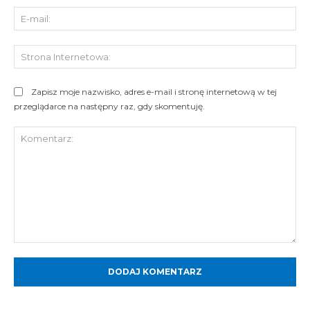
E-
mai
St
Int
Zapisz moje nazwisko, adres e-mail i stronę internetową w tej
przeglądarce na następny raz, gdy skomentuję.
Komentarz: