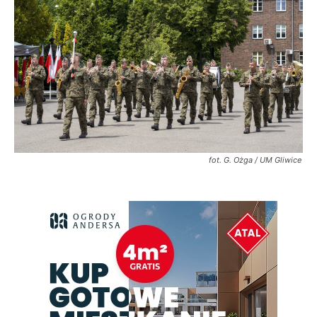
fot. G. Ożga / UM Gliwice