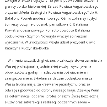
Zbrojne w Służbie Ojczyzny” za pełną poświęcenia służbę na
granicy polsko-białoruskiej. Zarząd Powiatu Augustowskiego
przyznał „Medal Zasługi dla Powiatu Augustowskiego” dla 6.
Batalionu Powietrznodesantowego. Ośmiu żołnierzy i byłych
żołnierzy otrzymało odznaki pamiątkowe 6. Batalionu
Powietrznodesantowego. Ponadto dowódca Batalionu
podpułkownik Szymon Noworyta wręczył żołnierzom
wyróżnienia. W uroczystości wzięła udział prezydent Gliwic
Katarzyna Kuczyńska-Budka.
– W imieniu wszystkich gliwiczan, przekazuję słowa uznania dla
Waszej profesjonalnej żołnierskiej służby, wykonywania
obowiązków z godnym naśladowania poświęceniem i
zaangażowaniem. Składam serdeczne podziękowania za
Waszą trudną misję, za krzewienie patriotyzmu oraz za
odwagę i gotowość do obrony naszego kraju. Dziękuję Wam
za determinację, oddanie i profesjonalizm. Życzę bezpiecznej
służby oraz satysfakcji z realizacji codziennych zadań –