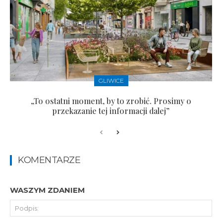
GLIWICE
„To ostatni moment, by to zrobić. Prosimy o
przekazanie tej informacji dalej”
KOMENTARZE
WASZYM ZDANIEM
Pod