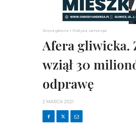
Strona główna
Polityka, samorząd
Afera gliwicka.
wziął 30 milion
odprawę
2 MARCA 2021