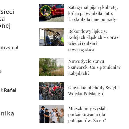
Zatrzymał pijaną kobietę,
Sieci
która prowadziła auto.
ta
Uszkodziła inne pojazdy
onej
Rekordowy lipiec w
Kolejach Śląskich – coraz
więcej rodzin i
otrzymał
rowerzystów
Nowe życie stawu
Szuwarek. Co się zmieni w
a
Łabędach?
Gliwickie obchody Święta
eż
Rafał
Wojska Polskiego
Mieszkańcy wysłali
znika
podziękowania dla
policjantów. Za co?