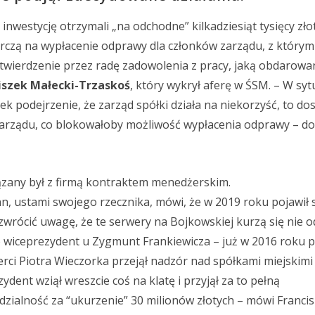
 inwestycję otrzymali „na odchodne” kilkadziesiąt tysięcy zło
rczą na wypłacenie odprawy dla członków zarządu, z którym
twierdzenie przez radę zadowolenia z pracy, jaką obdarowa
iszek Małecki-Trzaskoś
, który wykrył aferę w ŚSM. – W syt
ek podejrzenie, że zarząd spółki działa na niekorzyść, to do
zarządu, co blokowałoby możliwość wypłacenia odprawy – do
iązany był z firmą kontraktem menedżerskim.
, ustami swojego rzecznika, mówi, że w 2019 roku pojawił 
 zwrócić uwagę, że te serwery na Bojkowskiej kurzą się nie 
 wiceprezydent u Zygmunt Frankiewicza – już w 2016 roku p
erci Piotra Wieczorka przejął nadzór nad spółkami miejskimi 
dent wziął wreszcie coś na klatę i przyjął za to pełną
zialność za “ukurzenie” 30 milionów złotych – mówi Franci