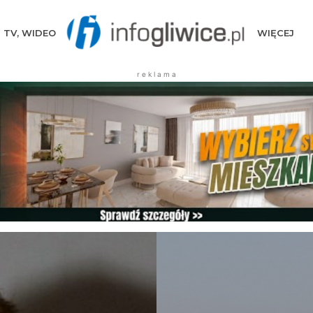
TV, WIDEO
WIĘCEJ
r e k l a m a