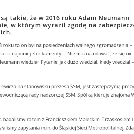
y są takie, że w 2016 roku Adam Neumann
ie, w którym wyraził zgodę na zabezpiecz
ich.
8 roku to on był na posiedzeniach walnego zgromadzenia –
a co najmniej 3 dokumenty. – Nie można udawać, że się nic 
eumann wiedział. Pytanie: jak dużo wiedział, kiedy wiedział 
tkiewicza na stanowisku prezesa ŚSM, jest zastępczynią prez
wodniczącą rady nadzorczej ŚSM. Spółką kieruje znajoma 
t, badaliśmy razem z Francieszkiem Małeckim-Trzaskosiem i
łaliśmy zapytania m.in. do Śląskiej Sieci Metropolitalnej. Zda