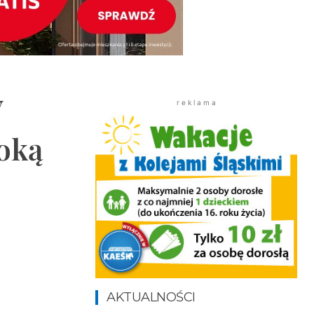
y
r e k l a m a
soką
AKTUALNOŚCI