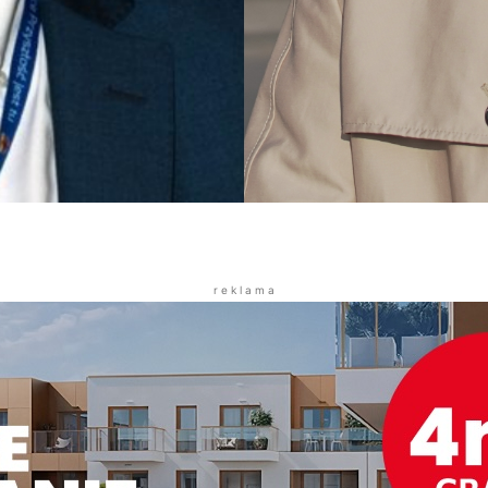
r e k l a m a