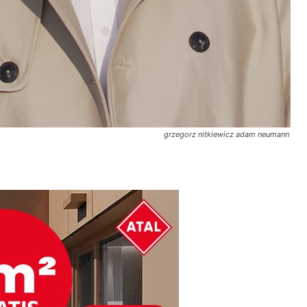
grzegorz nitkiewicz adam neumann