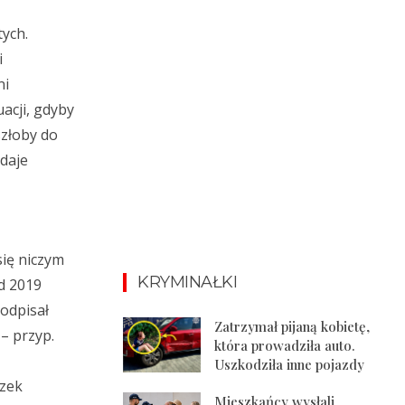
tych.
i
ni
uacji, gdyby
szłoby do
daje
się niczym
KRYMINAŁKI
od 2019
odpisał
Zatrzymał pijaną kobietę,
– przyp.
która prowadziła auto.
Uszkodziła inne pojazdy
szek
Mieszkańcy wysłali