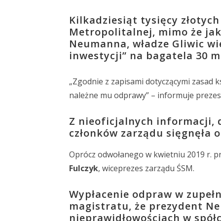
Kilkadziesiąt tysięcy złotyc
Metropolitalnej, mimo że ja
Neumanna, władze Gliwic wied
inwestycji” na bagatela 30 m
„Zgodnie z zapisami dotyczącymi zasad 
należne mu odprawy” – informuje preze
Z nieoficjalnych informacji,
członków zarządu sięgnęła ok
Oprócz odwołanego w kwietniu 2019 r. p
Fulczyk
, wiceprezes zarządu ŚSM.
Wypłacenie odpraw w zupełni
magistratu, że prezydent N
nieprawidłowościach w spółc