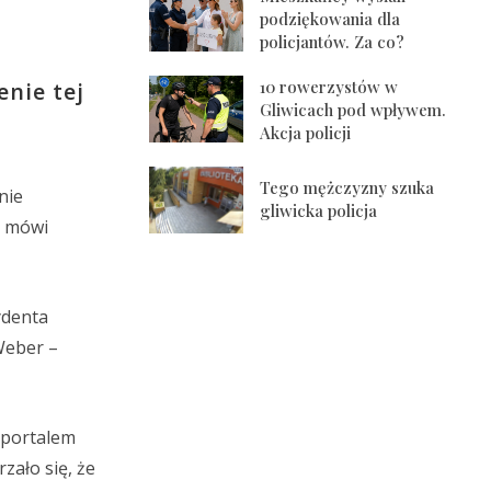
podziękowania dla
policjantów. Za co?
10 rowerzystów w
enie tej
Gliwicach pod wpływem.
Akcja policji
Tego mężczyzny szuka
nie
gliwicka policja
– mówi
ydenta
Weber –
 portalem
rzało się, że