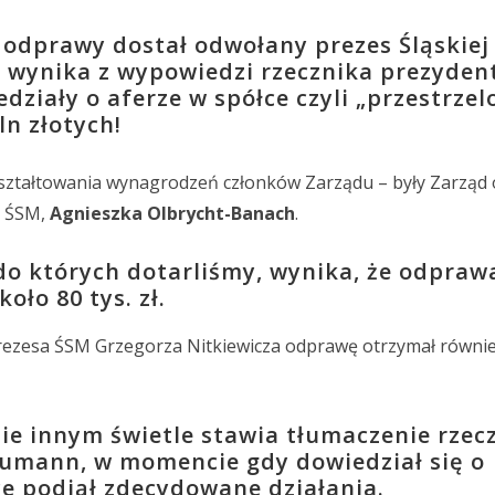
h odprawy dostał odwołany prezes Śląskiej 
k wynika z wypowiedzi rzecznika prezyden
ziały o aferze w spółce czyli „przestrzel
ln złotych!
kształtowania wynagrodzeń członków Zarządu – były Zarząd 
s ŚSM,
Agnieszka Olbrycht-Banach
.
 do których dotarliśmy, wynika, że odpraw
oło 80 tys. zł.
rezesa ŚSM Grzegorza Nitkiewicza odprawę otrzymał równi
e innym świetle stawia tłumaczenie rzec
eumann, w momencie gdy dowiedział się o
e podjął zdecydowane działania.