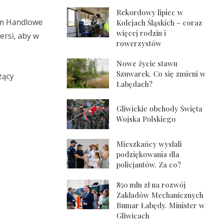
Rekordowy lipiec w
um Handlowe
Kolejach Śląskich – coraz
więcej rodzin i
ersi, aby w
rowerzystów
Nowe życie stawu
Szuwarek. Co się zmieni w
zący
Łabędach?
Gliwickie obchody Święta
Wojska Polskiego
Mieszkańcy wysłali
podziękowania dla
policjantów. Za co?
850 mln zł na rozwój
Zakładów Mechanicznych
Bumar Łabędy. Minister w
Gliwicach