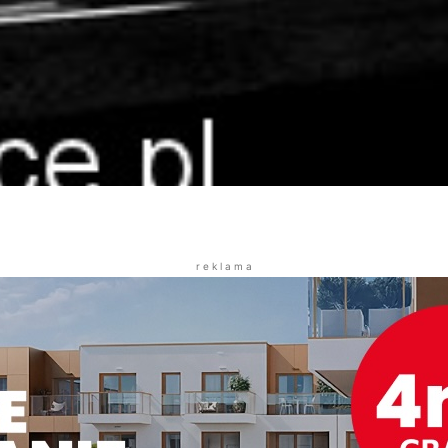
r e k l a m a