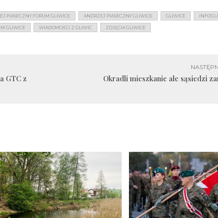
EJ PIASECZNY FORUM GLIWICE
ANDRZEJ PIASECZNY GLIWICE
GLIWICE
INFOGL
UM GLIWICE
WIADOMOŚCI Z GLIWIC
ZDJĘCIA GLIWICE
NASTĘPN
ra GTC z
Okradli mieszkanie ale sąsiedzi z