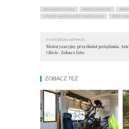
AKTUALNOŚCI GLIWICE
ANDRZEJ PIASECZNY
ANDRZ
KONCERT ANDRZEJA PIASECZNEGO GLIWICE
PIASEK FOR
POPRZEDNI ARTYKUŁ
Motoryzacyjny przedmiot pożądania. Ast
Gliwic. Zobacz foto
ZOBACZ TEŻ