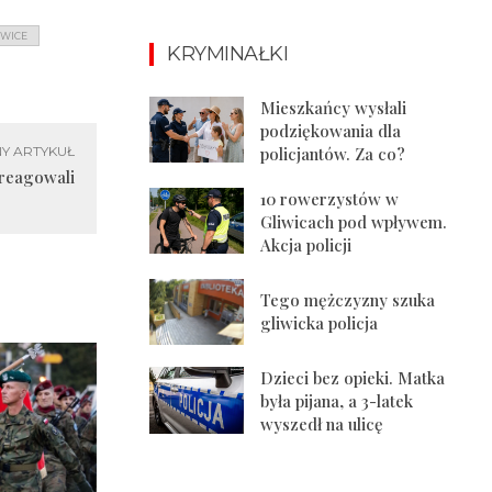
IWICE
KRYMINAŁKI
Mieszkańcy wysłali
podziękowania dla
policjantów. Za co?
Y ARTYKUŁ
areagowali
10 rowerzystów w
Gliwicach pod wpływem.
Akcja policji
Tego mężczyzny szuka
gliwicka policja
Dzieci bez opieki. Matka
była pijana, a 3-latek
wyszedł na ulicę