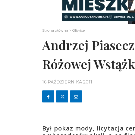
Strona główna
Gliwice
Andrzej Piasecz
Różowej Wstążki
16 PAŹDZIERNIKA 2011
Był pokaz mody, licytacja c