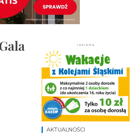
Gala
r e k l a m a
AKTUALNOŚCI