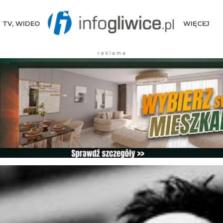
TV, WIDEO
WIĘCEJ
r e k l a m a