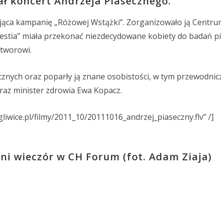
ał koncert Andrzeja Piasecznego.
jąca kampanię „Różowej Wstążki”. Zorganizowało ją Centr
stia” miała przekonać niezdecydowane kobiety do badań pi
tworowi.
cznych oraz poparły ją znane osobistości, w tym przewodnic
raz minister zdrowia Ewa Kopacz.
ogliwice.pl/filmy/2011_10/20111016_andrzej_piaseczny.flv” /]
tni wieczór w CH Forum (fot. Adam Ziaja)