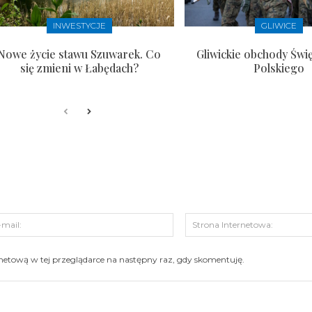
INWESTYCJE
GLIWICE
Nowe życie stawu Szuwarek. Co
Gliwickie obchody Świ
się zmieni w Łabędach?
Polskiego
s:
E-
mail:
ernetową w tej przeglądarce na następny raz, gdy skomentuję.