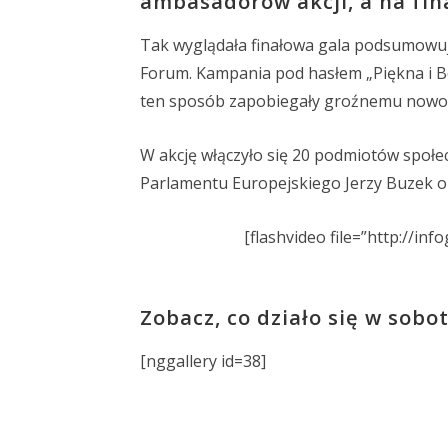
ambasadorów akcji, a na fin
Tak wyglądała finałowa gala podsumowu
Forum. Kampania pod hasłem „Piękna i Be
ten sposób zapobiegały groźnemu nowo
W akcję włączyło się 20 podmiotów społe
Parlamentu Europejskiego Jerzy Buzek o
[flashvideo file=”http://inf
Zobacz, co działo się w sobo
[nggallery id=38]