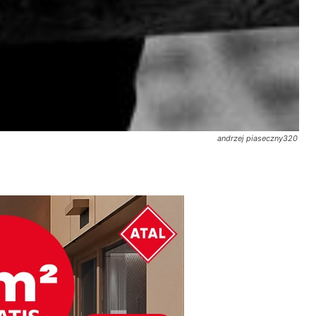
andrzej piaseczny320