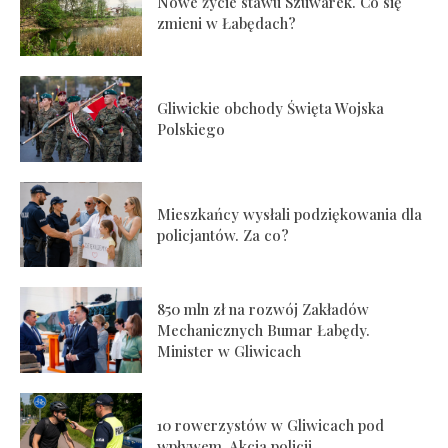
Nowe życie stawu Szuwarek. Co się
zmieni w Łabędach?
Gliwickie obchody Święta Wojska
Polskiego
Mieszkańcy wysłali podziękowania dla
policjantów. Za co?
850 mln zł na rozwój Zakładów
Mechanicznych Bumar Łabędy.
Minister w Gliwicach
10 rowerzystów w Gliwicach pod
wpływem. Akcja policji