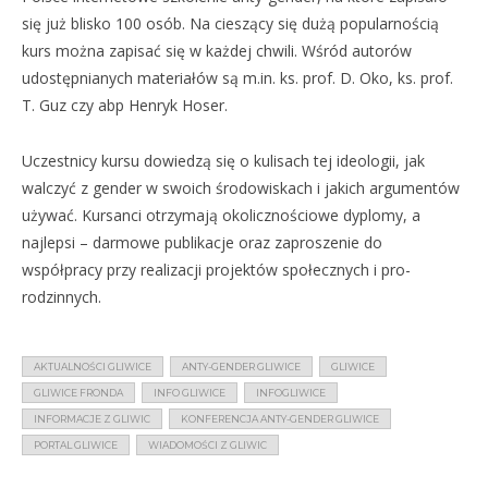
się już blisko 100 osób. Na cieszący się dużą popularnością
kurs można zapisać się w każdej chwili. Wśród autorów
udostępnianych materiałów są m.in. ks. prof. D. Oko, ks. prof.
T. Guz czy abp Henryk Hoser.
Uczestnicy kursu dowiedzą się o kulisach tej ideologii, jak
walczyć z gender w swoich środowiskach i jakich argumentów
używać. Kursanci otrzymają okolicznościowe dyplomy, a
najlepsi – darmowe publikacje oraz zaproszenie do
współpracy przy realizacji projektów społecznych i pro-
rodzinnych.
AKTUALNOŚCI GLIWICE
ANTY-GENDER GLIWICE
GLIWICE
GLIWICE FRONDA
INFO GLIWICE
INFOGLIWICE
INFORMACJE Z GLIWIC
KONFERENCJA ANTY-GENDER GLIWICE
PORTAL GLIWICE
WIADOMOŚCI Z GLIWIC