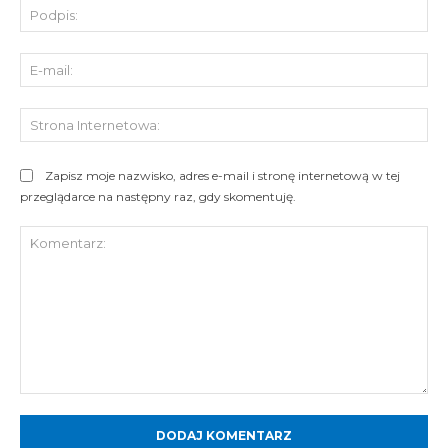
Pod
E-
mai
St
Int
Zapisz moje nazwisko, adres e-mail i stronę internetową w tej
przeglądarce na następny raz, gdy skomentuję.
Komentarz: