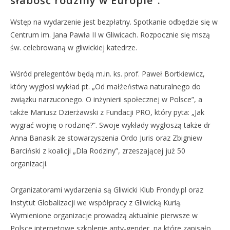
słabość rodziny w Europie”.
Wstęp na wydarzenie jest bezpłatny. Spotkanie odbędzie się w
Centrum im. Jana Pawła II w Gliwicach. Rozpocznie się mszą
św. celebrowaną w gliwickiej katedrze.
Wśród prelegentów będą m.in. ks. prof. Paweł Bortkiewicz,
który wygłosi wykład pt. „Od małżeństwa naturalnego do
związku narzuconego. O inżynierii społecznej w Polsce”, a
także Mariusz Dzierżawski z Fundacji PRO, który pyta: „Jak
wygrać wojnę o rodzinę?”. Swoje wykłady wygłoszą także dr
Anna Banasik ze stowarzyszenia Ordo Juris oraz Zbigniew
Barciński z koalicji „Dla Rodziny”, zrzeszającej już 50
organizacji.
Organizatorami wydarzenia są Gliwicki Klub Frondy.pl oraz
Instytut Globalizacji we współpracy z Gliwicką Kurią.
Wymienione organizacje prowadzą aktualnie pierwsze w
Polsce internetowe szkolenie anty-gender, na które zapisało