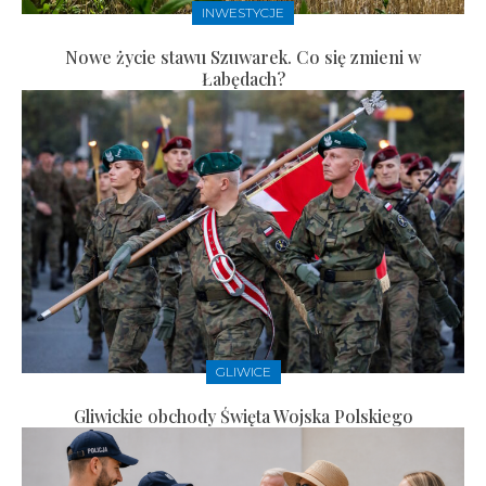
INWESTYCJE
Nowe życie stawu Szuwarek. Co się zmieni w
Łabędach?
GLIWICE
Gliwickie obchody Święta Wojska Polskiego