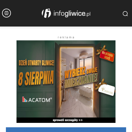
r e k l a m a