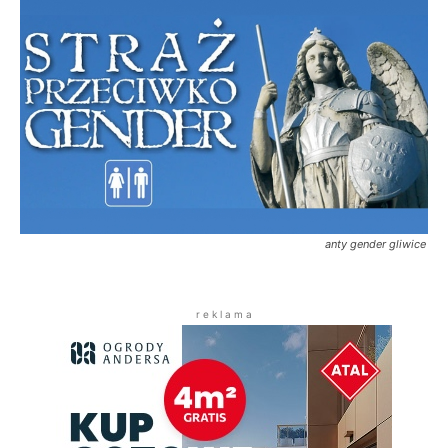
anty gender gliwice
r e k l a m a