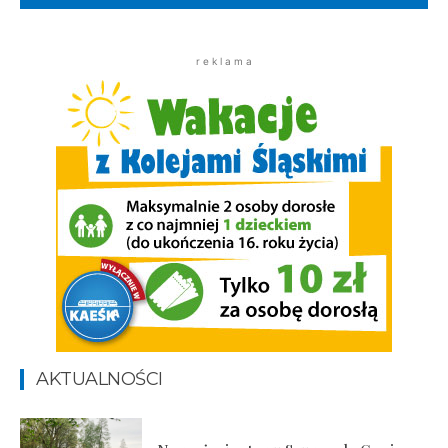
r e k l a m a
AKTUALNOŚCI