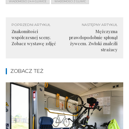
WIADOMOŚCI 24 H GLIWICE
WIADOMOŚCI Z GLIWIC
POPRZEDNI ARTYKUŁ
NASTĘPNY ARTYKUŁ
Znakomitości
Mężczyzna
współczesnej sceny.
prawdopodobnie spłonął
Zobacz wystawę zdjęć
żywcem. Zwłoki znaleźli
strażacy
ZOBACZ TEŻ