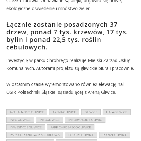
ścieżka zdrowia. Odnawiane są alejki, pojawiło się nowe,
ekologiczne oświetlenie i mnóstwo zieleni.
Łącznie zostanie posadzonych 37
drzew, ponad 7 tys. krzewów, 17 tys.
bylin i ponad 22,5 tys. roślin
cebulowych.
Inwestycję w parku Chrobrego realizuje Miejski Zarząd Usług
Komunalnych. Autorami projektu są gliwickie biura i pracownie.
W ostatnim czasie wyremontowano również elewację hali
OSiR Politechniki Śląskiej sąsiadującej z Areną Gliwice.
AKTUALNOŚCI GLIWICE
ARENA GLIWICE
GLIWICE
HALA GLIWICE
INFO GLIWICE
INFOGLIWICE
INFORMACJE Z GLIWIC
INWESTYCJE GLIWICE
PARK CHROBREGO GLIWICE
PARK CHROBREGO PRZEBUDOWA
PODIUM GLIWICE
PORTAL GLIWICE