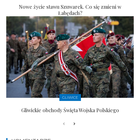
Nowe życie stawu Szuwarek. Co się zmieni w
Łabędach?
GLIWICE
Gliwickie obchody Święta Wojska Polskiego