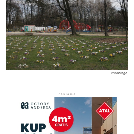
chrobrego
r e k l a m a