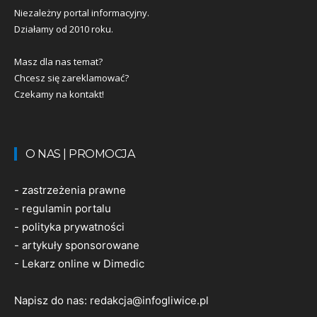
Niezależny portal informacyjny.
Działamy od 2010 roku.
Masz dla nas temat?
Chcesz się zareklamować?
Czekamy na kontakt!
O NAS | PROMOCJA
-
zastrzeżenia prawne
-
regulamin portalu
-
polityka prywatności
-
artykuły sponsorowane
-
Lekarz online w Dimedic
Napisz do nas:
redakcja@infogliwice.pl