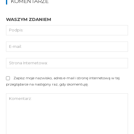
KOMENTARZE
WASZYM ZDANIEM
Pod
E-
mai
St
Int
Zapisz moje nazwisko, adres e-mail i stronę internetową w tej
przeglądarce na następny raz, gdy skomentuję.