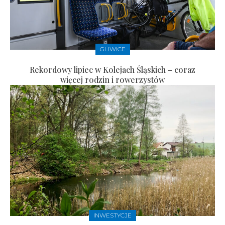
GLIWICE
Rekordowy lipiec w Kolejach Śląskich – coraz
więcej rodzin i rowerzystów
INWESTYCJE