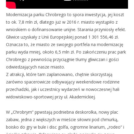
Modernizacja parku Chrobrego to spora inwestycja, jej koszt
to ok. 7,8 mln zł, dlatego już w 2016 r. miasto wystąpiło z
wnioskiem o dofinansowanie unijne. Starania przyniosły efekt.
Gliwice uzyskały z Unii Europejskiej ponad 1 301 556,46 zł.
Oznacza to, że miasto ze swojego portfela na modernizację
parku wyda mniej, około 6,5 mln zł. Po zakończeniu prac park
Chrobrego z pewnością przyciągnie tłumy gliwiczan i gości
odwiedzających nasze miasto.
Z atrakcji, które tam zaplanowano, chętnie skorzystają
zarówno spacerowicze odbywający weekendowe rodzinne
przechadzki, jak i uczestnicy wydarzeń w nowoczesnej hali
widowiskowo-sportowej przy ul. Akademickiej.
W „Chrobrym” ppwstają podniebna deskorolka, nowy plac
zabaw, jedna z większych w mieście siłowni pod chmurką,
boisko do gry w bule i disc golfa, ogromne linarium, „rodeo” i