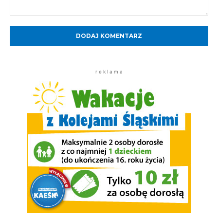
Komentarz:
r e k l a m a