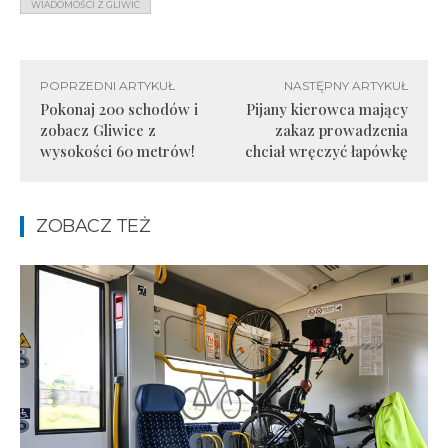
WIADOMOŚCI Z GLIWIC
POPRZEDNI ARTYKUŁ
NASTĘPNY ARTYKUŁ
Pokonaj 200 schodów i
Pijany kierowca mający
zobacz Gliwice z
zakaz prowadzenia
wysokości 60 metrów!
chciał wręczyć łapówkę
ZOBACZ TEŻ