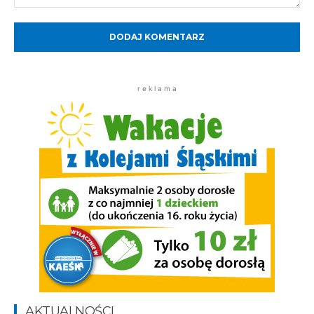
Komentarz:
r e k l a m a
AKTUALNOŚCI