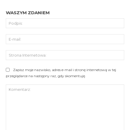
WASZYM ZDANIEM
Pod
E-
mai
St
Int
Zapisz moje nazwisko, adres e-mail i stronę internetową w tej
przeglądarce na następny raz, gdy skomentuję.