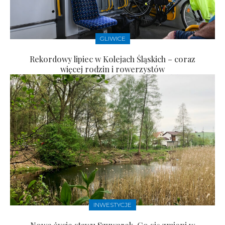
GLIWICE
Rekordowy lipiec w Kolejach Śląskich – coraz
więcej rodzin i rowerzystów
INWESTYCJE