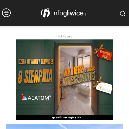
r e k l a m a