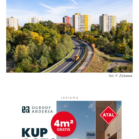
fot. F. Zobawa
r e k l a m a