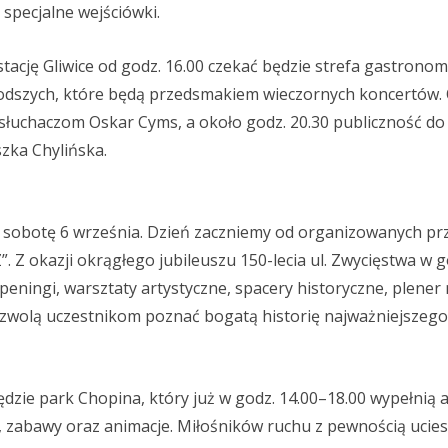
specjalne wejściówki.
ację Gliwice od godz. 16.00 czekać będzie strefa gastronom
odszych, które będą przedsmakiem wieczornych koncertów. 
słuchaczom Oskar Cyms, a około godz. 20.30 publiczność do
zka Chylińska.
 w sobotę 6 września. Dzień zaczniemy od organizowanych pr
”. Z okazji okrągłego jubileuszu 150-lecia ul. Zwycięstwa w g
eningi, warsztaty artystyczne, spacery historyczne, plener 
pozwolą uczestnikom poznać bogatą historię najważniejszego
zie park Chopina, który już w godz. 14.00–18.00 wypełnią 
mi, zabawy oraz animacje. Miłośników ruchu z pewnością ucie