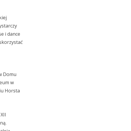
kiej
ystarczy
se i dance
skorzystać
ę w Domu
zeum w
iu Horsta
XII
ną.