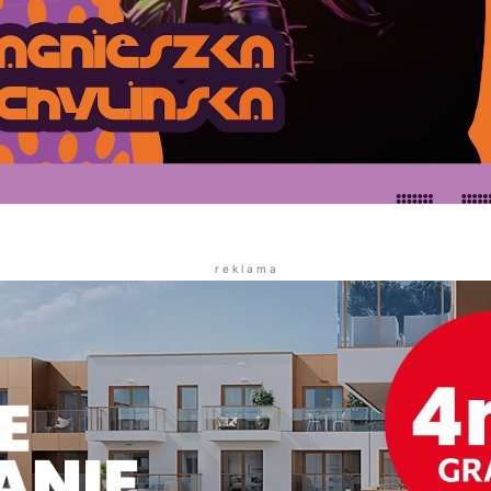
r e k l a m a