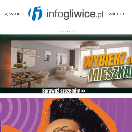
TV, WIDEO
WIĘCEJ
r e k l a m a