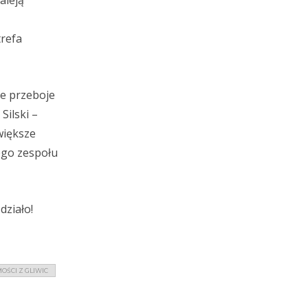
aleją
trefa
ie przeboje
Silski –
większe
iego zespołu
działo!
OŚCI Z GLIWIC