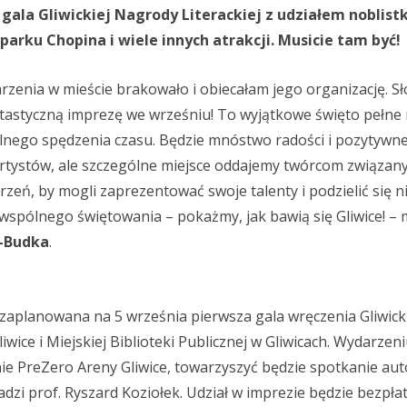
gala Gliwickiej Nagrody Literackiej z udziałem noblistk
parku Chopina i wiele innych atrakcji. Musicie tam być!
arzenia w mieście brakowało i obiecałam jego organizację. S
ntastyczną imprezę we wrześniu! To wyjątkowe święto pełne 
ólnego spędzenia czasu. Będzie mnóstwo radości i pozytywne
artystów, ale szczególne miejsce oddajemy twórcom związan
trzeń, by mogli zaprezentować swoje talenty i podzielić się n
spólnego świętowania – pokażmy, jak bawią się Gliwice! –
-Budka
.
 zaplanowana na 5 września pierwsza gala wręczenia Gliwic
liwice i Miejskiej Biblioteki Publicznej w Gliwicach. Wydarzeni
nie PreZero Areny Gliwice, towarzyszyć będzie spotkanie aut
zi prof. Ryszard Koziołek. Udział w imprezie będzie bezpła