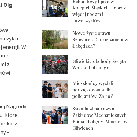
Rekordowy lipiec w
i Olgi
Kolejach Śląskich – coraz
więcej rodzin i
rowerzystów
łowa
Nowe życie stawu
muzyki i
Szuwarek. Co się zmieni w
Łabędach?
j energii. W
ym z
Gliwickie obchody Święta
imi z
Wojska Polskiego
 mówi
Mieszkańcy wysłali
podziękowania dla
policjantów. Za co?
kiej Nagrody
850 mln zł na rozwój
u, które
Zakładów Mechanicznych
Bumar Łabędy. Minister w
orskie z
Gliwicach
tny –