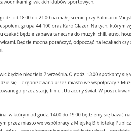
zawodnikami gliwickich klubów sportowych.
godz. od 18.00 do 21.00 na małej scenie przy Palmiarni Miejs
z zespołem, grupa 44-100 oraz Karo Glazer. Na tych, którym w
ku czekać będzie zabawa taneczna do muzyki chill, etno, hou
wicami. Będzie można potańczyć, odpocząć na leżakach czy 
i.
wic będzie niedziela 7 września. O godz. 13.00 spotkamy si
ędzie się – organizowana przez miasto we współpracy z Mu
lizowanego przez stację filmu „Utracony świat. W poszukiwan
a, w którym od godz. 14.00 do 19.00 będziemy się bawić na 
m przez miasto we współpracy z Miejską Biblioteką Publicz