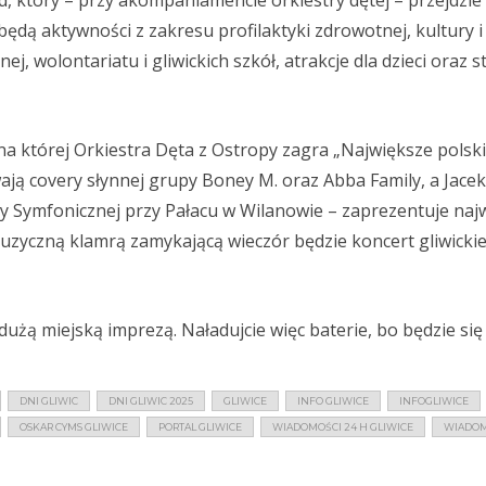
 który – przy akompaniamencie orkiestry dętej – przejdzie 
będą aktywności z zakresu profilaktyki zdrowotnej, kultury i
j, wolontariatu i gliwickich szkół, atrakcje dla dzieci oraz s
 której Orkiestra Dęta z Ostropy zagra „Największe polsk
ają covery słynnej grupy Boney M. oraz Abba Family, a Jacek 
stry Symfonicznej przy Pałacu w Wilanowie – zaprezentuje naj
. Muzyczną klamrą zamykającą wieczór będzie koncert gliwick
użą miejską imprezą. Naładujcie więc baterie, bo będzie się 
DNI GLIWIC
DNI GLIWIC 2025
GLIWICE
INFO GLIWICE
INFOGLIWICE
OSKAR CYMS GLIWICE
PORTAL GLIWICE
WIADOMOŚCI 24 H GLIWICE
WIADOM