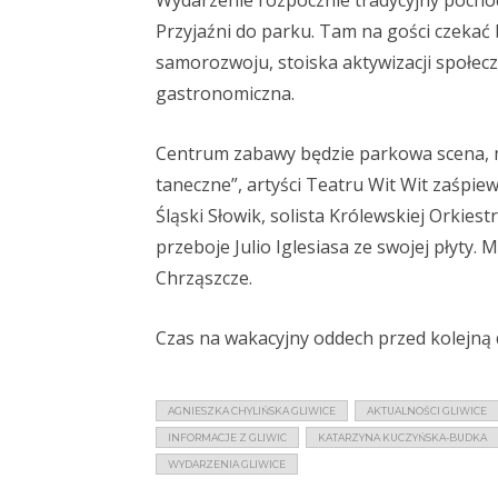
Wydarzenie rozpocznie tradycyjny pochód,
Przyjaźni do parku. Tam na gości czekać 
samorozwoju, stoiska aktywizacji społeczne
gastronomiczna.
Centrum zabawy będzie parkowa scena, na
taneczne”, artyści Teatru Wit Wit zaśpiew
Śląski Słowik, solista Królewskiej Orkie
przeboje Julio Iglesiasa ze swojej płyty
Chrząszcze.
Czas na wakacyjny oddech przed kolejną d
AGNIESZKA CHYLIŃSKA GLIWICE
AKTUALNOŚCI GLIWICE
INFORMACJE Z GLIWIC
KATARZYNA KUCZYŃSKA-BUDKA
WYDARZENIA GLIWICE