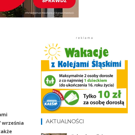
r e k l a m a
kami
AKTUALNOŚCI
7 września
także