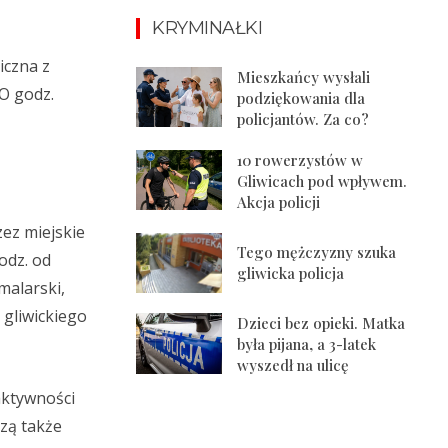
KRYMINAŁKI
iczna z
Mieszkańcy wysłali
O godz.
podziękowania dla
policjantów. Za co?
10 rowerzystów w
Gliwicach pod wpływem.
Akcja policji
zez miejskie
Tego mężczyzny szuka
odz. od
gliwicka policja
malarski,
 gliwickiego
Dzieci bez opieki. Matka
była pijana, a 3-latek
wyszedł na ulicę
aktywności
szą także