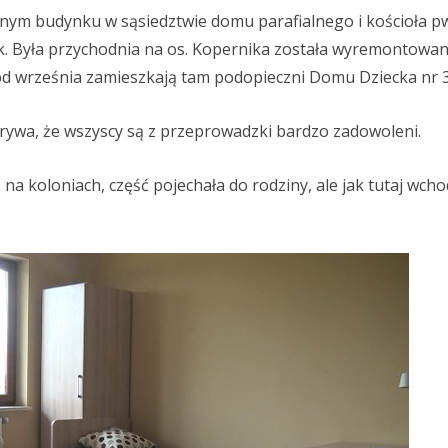
anym budynku w sąsiedztwie domu parafialnego i kościoła pw
. Była przychodnia na os. Kopernika została wyremontowan
od września zamieszkają tam podopieczni Domu Dziecka nr 3
krywa, że wszyscy są z przeprowadzki bardzo zadowoleni.
są na koloniach, część pojechała do rodziny, ale jak tutaj wc