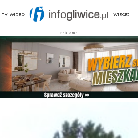
TV, WIDEO
WIĘCEJ
r e k l a m a