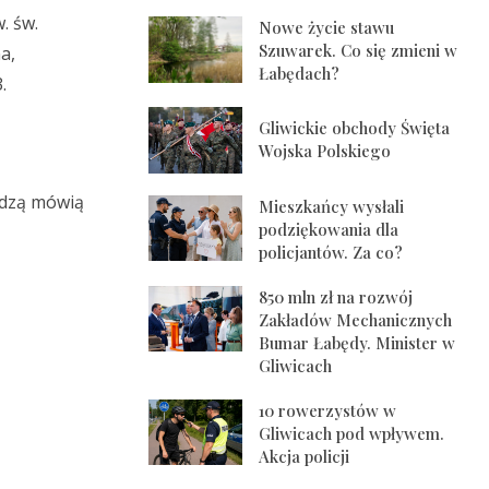
. św.
Nowe życie stawu
Szuwarek. Co się zmieni w
a,
Łabędach?
.
Gliwickie obchody Święta
Wojska Polskiego
hodzą mówią
Mieszkańcy wysłali
podziękowania dla
policjantów. Za co?
850 mln zł na rozwój
Zakładów Mechanicznych
Bumar Łabędy. Minister w
Gliwicach
10 rowerzystów w
Gliwicach pod wpływem.
Akcja policji