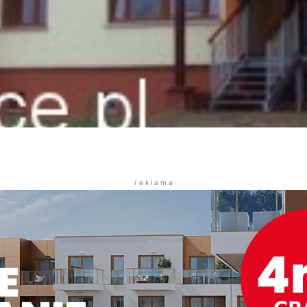
r e k l a m a