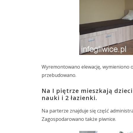
Wyremontowano elewację, wymieniono ok
przebudowano.
Na I piętrze mieszkają dzieci
nauki i 2 łazienki.
Na parterze znajduje się część administrac
Zagospodarowano także piwnice.