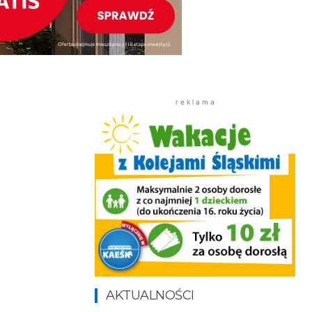
r e k l a m a
.
AKTUALNOŚCI