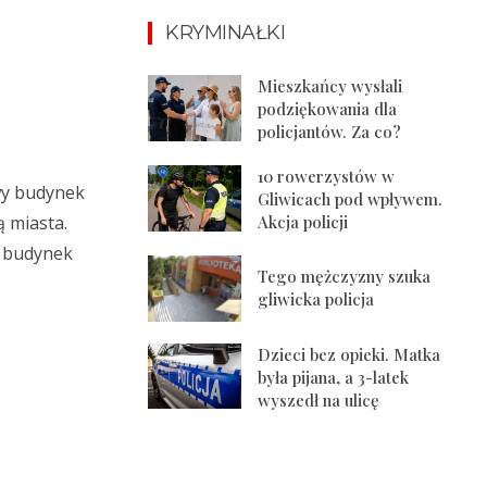
KRYMINAŁKI
Mieszkańcy wysłali
podziękowania dla
policjantów. Za co?
10 rowerzystów w
wy budynek
Gliwicach pod wpływem.
Akcja policji
 miasta.
z budynek
Tego mężczyzny szuka
gliwicka policja
Dzieci bez opieki. Matka
była pijana, a 3-latek
wyszedł na ulicę