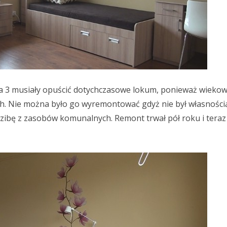
zna 3 musiały opuścić dotychczasowe lokum, ponieważ wieko
. Nie można było go wyremontować gdyż nie był własnością
dzibę z zasobów komunalnych. Remont trwał pół roku i tera