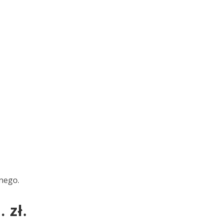
lnego.
 zł.