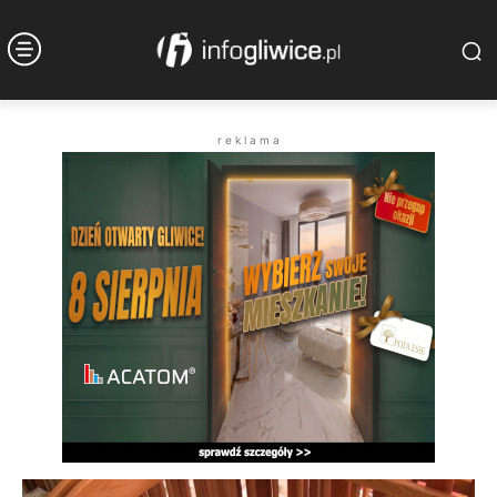
r e k l a m a