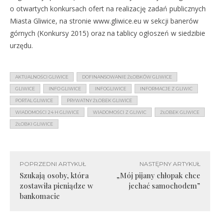
o otwartych konkursach ofert na realizację zadań publicznych
Miasta Gliwice, na stronie www.gliwice.eu w sekcji banerów
górnych (Konkursy 2015) oraz na tablicy ogłoszeń w siedzibie
urzędu.
AKTUALNOŚCI GLIWICE
DOFINANSOWANIE ŻŁOBKÓW GLIWICE
GLIWICE
INFO GLIWICE
INFOGLIWICE
INFORMACJE Z GLIWIC
PORTAL GLIWICE
PRYWATNY ŻŁOBEK GLIWICE
WIADOMOŚCI 24 H GLIWICE
WIADOMOŚCI Z GLIWIC
ŻŁOBEK GLIWICE
ŻŁOBKI GLIWICE
POPRZEDNI ARTYKUŁ
NASTĘPNY ARTYKUŁ
Szukają osoby, która
„Mój pijany chłopak chce
zostawiła pieniądze w
jechać samochodem”
bankomacie