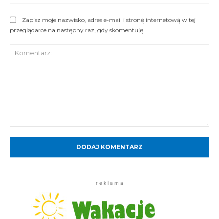
Int
Zapisz moje nazwisko, adres e-mail i stronę internetową w tej
przeglądarce na następny raz, gdy skomentuję.
Komentarz:
r e k l a m a