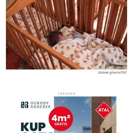
zlobek gliwice700
r e k l a m a