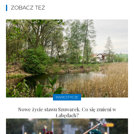
ZOBACZ TEŻ
INWESTYCJE
Nowe życie stawu Szuwarek. Co się zmieni w
Łabędach?