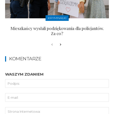
KRYMINAŁKI
Mieszkańcy wysłali podziękowania dla policjantów.
Za co?
KOMENTARZE
WASZYM ZDANIEM
Pod
E-
mai
St