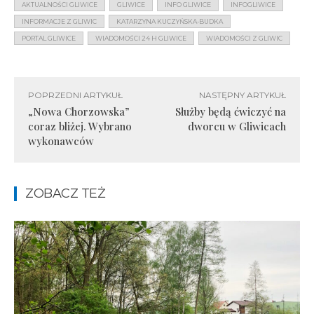
AKTUALNOŚCI GLIWICE
GLIWICE
INFO GLIWICE
INFOGLIWICE
INFORMACJE Z GLIWIC
KATARZYNA KUCZYŃSKA-BUDKA
PORTAL GLIWICE
WIADOMOŚCI 24 H GLIWICE
WIADOMOŚCI Z GLIWIC
POPRZEDNI ARTYKUŁ
NASTĘPNY ARTYKUŁ
„Nowa Chorzowska”
Służby będą ćwiczyć na
coraz bliżej. Wybrano
dworcu w Gliwicach
wykonawców
ZOBACZ TEŻ