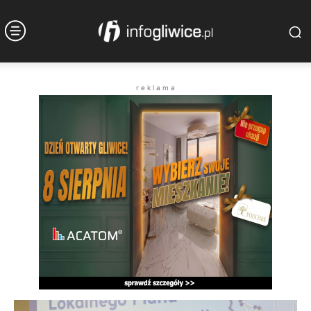
r e k l a m a