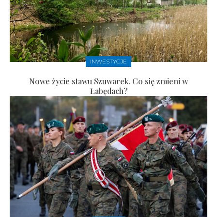
INWESTYCJE
Nowe życie stawu Szuwarek. Co się zmieni w
Łabędach?