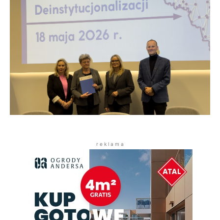
r e k l a m a