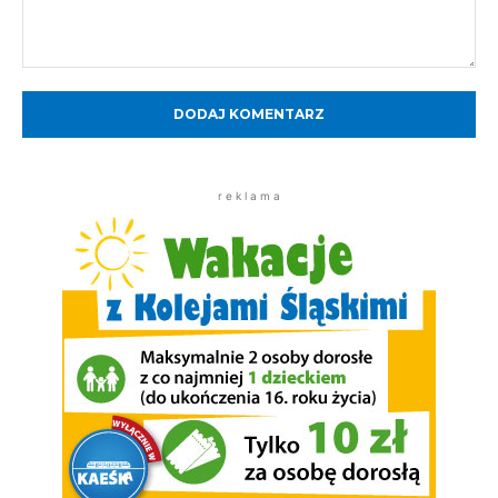
Komentarz:
r e k l a m a