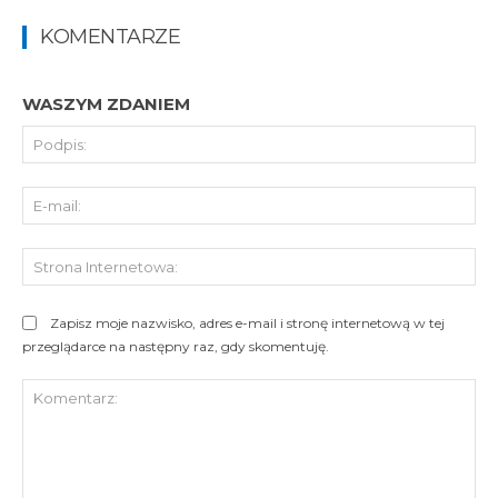
KOMENTARZE
WASZYM ZDANIEM
Pod
E-
mai
St
Int
Zapisz moje nazwisko, adres e-mail i stronę internetową w tej
przeglądarce na następny raz, gdy skomentuję.