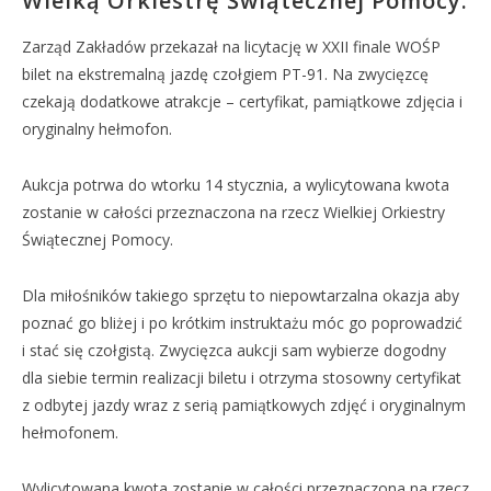
Wielką Orkiestrę Świątecznej Pomocy.
Zarząd Zakładów przekazał na licytację w XXII finale WOŚP
bilet na ekstremalną jazdę czołgiem PT-91. Na zwycięzcę
czekają dodatkowe atrakcje – certyfikat, pamiątkowe zdjęcia i
oryginalny hełmofon.
Aukcja potrwa do wtorku 14 stycznia, a wylicytowana kwota
zostanie w całości przeznaczona na rzecz Wielkiej Orkiestry
Świątecznej Pomocy.
Dla miłośników takiego sprzętu to niepowtarzalna okazja aby
poznać go bliżej i po krótkim instruktażu móc go poprowadzić
i stać się czołgistą. Zwycięzca aukcji sam wybierze dogodny
dla siebie termin realizacji biletu i otrzyma stosowny certyfikat
z odbytej jazdy wraz z serią pamiątkowych zdjęć i oryginalnym
hełmofonem.
Wylicytowana kwota zostanie w całości przeznaczona na rzecz