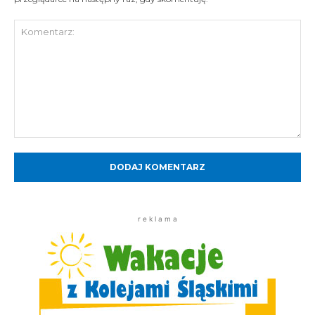
Komentarz:
r e k l a m a