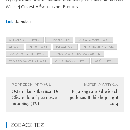
Wielkiej Orkiestry Świątecznej Pomocy.
Link
do aukcji
AKTUALNOŚCI GLIWICE
BUMAR ŁABĘDY
CZOŁG BUMAR GLIWICE
GLIWICE
INFO GLIWICE
INFOGLIWICE
INFORMACJE Z GLIWIC
JAZDA CZOŁGIEM GLIWICE
LICYTACJA WOŚP JAZDA CZOŁGIEM
WIADOMOŚCI 24 H GLIWICE
WIADOMOŚCI Z GLIWIC
WOŚP GLIWICE
POPRZEDNI ARTYKUŁ
NASTĘPNY ARTYKUŁ
Ostatni kurs Ikarusa. Do
Peja zagra w Gliwicach
Gliwic dotarły 22 nowe
podczas III hip hop night
autobusy (TV)
2014
ZOBACZ TEŻ