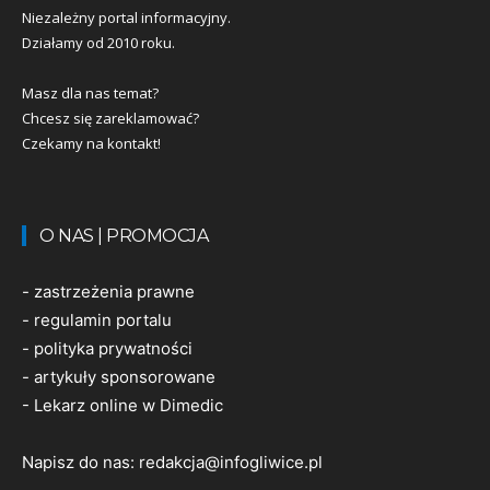
Niezależny portal informacyjny.
Działamy od 2010 roku.
Masz dla nas temat?
Chcesz się zareklamować?
Czekamy na kontakt!
O NAS | PROMOCJA
-
zastrzeżenia prawne
-
regulamin portalu
-
polityka prywatności
-
artykuły sponsorowane
-
Lekarz online w Dimedic
Napisz do nas:
redakcja@infogliwice.pl