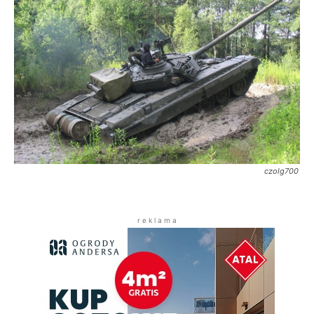
czolg700
r e k l a m a