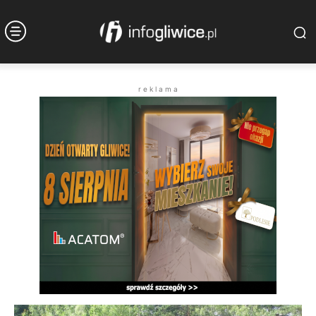
r e k l a m a