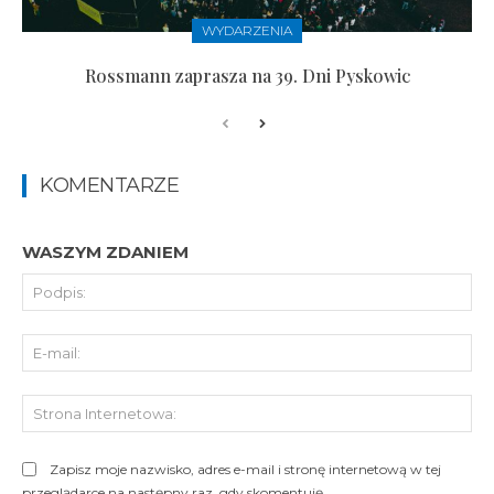
WYDARZENIA
Rossmann zaprasza na 39. Dni Pyskowic
KOMENTARZE
WASZYM ZDANIEM
Pod
E-
mai
St
Int
Zapisz moje nazwisko, adres e-mail i stronę internetową w tej
przeglądarce na następny raz, gdy skomentuję.