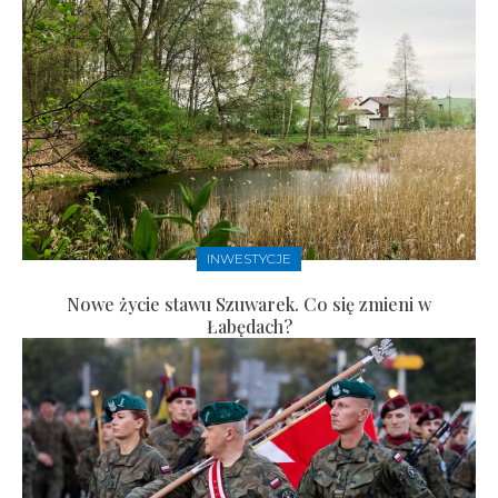
INWESTYCJE
Nowe życie stawu Szuwarek. Co się zmieni w
Łabędach?