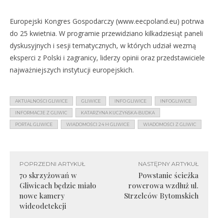
Europejski Kongres Gospodarczy (www.eecpoland.eu) potrwa
do 25 kwietnia. W programie przewidziano kilkadziesiąt paneli
dyskusyjnych i sesji tematycznych, w których udział wezmą
eksperci z Polski i zagranicy, liderzy opinii oraz przedstawiciele
najważniejszych instytucji europejskich.
AKTUALNOŚCI GLIWICE
GLIWICE
INFO GLIWICE
INFOGLIWICE
INFORMACJE Z GLIWIC
KATARZYNA KUCZYŃSKA-BUDKA
PORTAL GLIWICE
WIADOMOŚCI 24 H GLIWICE
WIADOMOŚCI Z GLIWIC
POPRZEDNI ARTYKUŁ
NASTĘPNY ARTYKUŁ
70 skrzyżowań w
Powstanie ścieżka
Gliwicach będzie miało
rowerowa wzdłuż ul.
nowe kamery
Strzelców Bytomskich
wideodetekcji