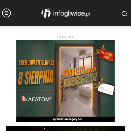
r e k l a m a