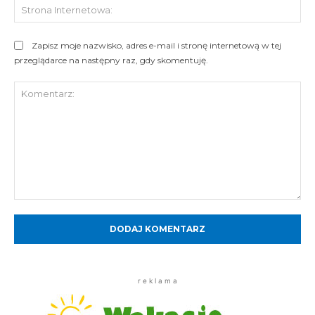
St
Int
Zapisz moje nazwisko, adres e-mail i stronę internetową w tej
przeglądarce na następny raz, gdy skomentuję.
Komentarz:
r e k l a m a