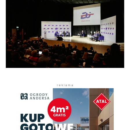
r e k l a m a