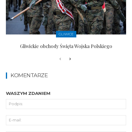
GLIWICE
Gliwickie obchody Święta Wojska Polskiego
KOMENTARZE
WASZYM ZDANIEM
Pod
E-
mai