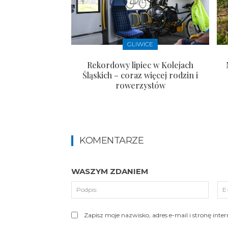
GLIWICE
Rekordowy lipiec w Kolejach
Śląskich – coraz więcej rodzin i
rowerzystów
KOMENTARZE
WASZYM ZDANIEM
Podpi
Zapisz moje nazwisko, adres e-mail i stronę int