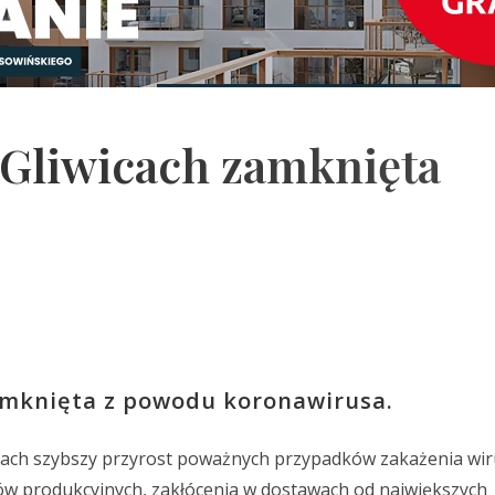
 Gliwicach zamknięta
amknięta z powodu koronawirusa.
iach szybszy przyrost poważnych przypadków zakażenia wi
ów produkcyjnych, zakłócenia w dostawach od największych