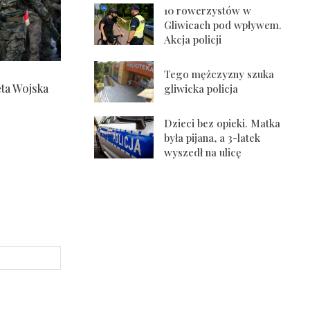
10 rowerzystów w
Gliwicach pod wpływem.
Akcja policji
Tego mężczyzny szuka
ęta Wojska
gliwicka policja
Dzieci bez opieki. Matka
była pijana, a 3-latek
wyszedł na ulicę
Strona
Internetowa: