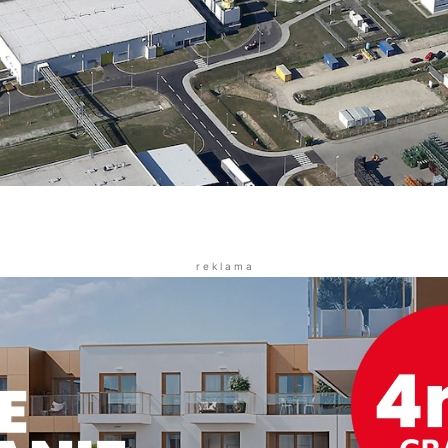
r e k l a m a