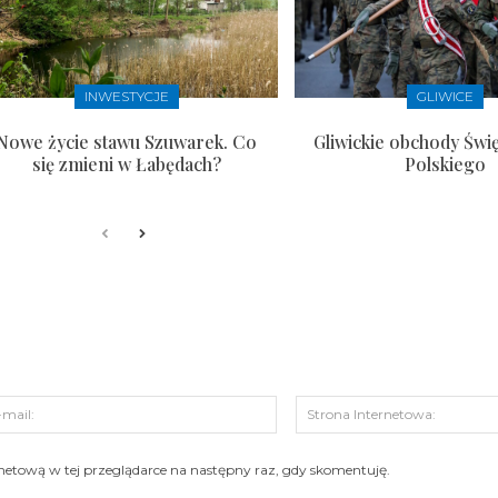
INWESTYCJE
GLIWICE
Nowe życie stawu Szuwarek. Co
Gliwickie obchody Świ
się zmieni w Łabędach?
Polskiego
s:
E-
mail:
ernetową w tej przeglądarce na następny raz, gdy skomentuję.