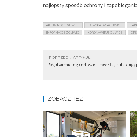
najlepszy sposób ochrony i zapobiegania
AKTUALNOŚCI GLIWICE
FABRYKA OPLA GLIWICE
FAB
INFORMACJE Z GLIWIC
KORONAWIRUS GLIWICE
OPE
POPRZEDNI ARTYKUŁ
Wędzarnie ogrodowe – proste, a ile dają
ZOBACZ TEŻ