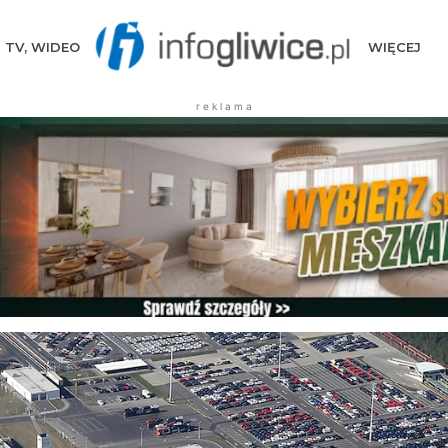
TV, WIDEO
WIĘCEJ
r e k l a m a