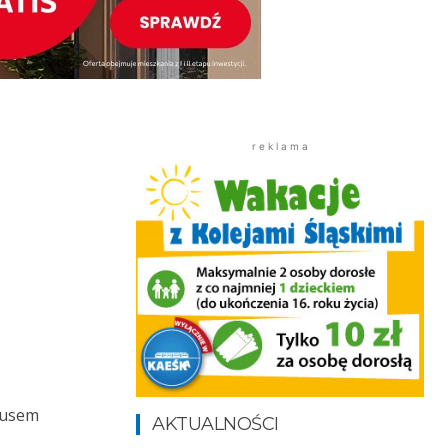
r e k l a m a
rusem
AKTUALNOŚCI