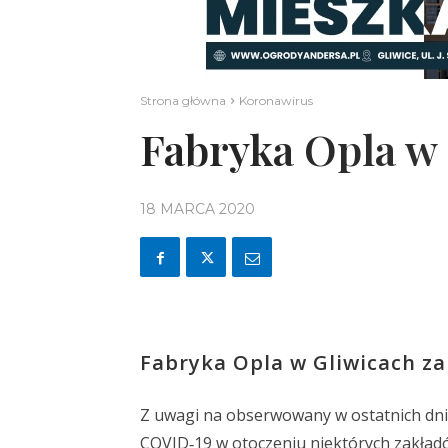
Strona główna
Koronawirus
Fabryka Opla w
18 MARCA 2020
Fabryka Opla w Gliwicach z
Z uwagi na obserwowany w ostatnich dn
COVID‑19 w otoczeniu niektórych zakład