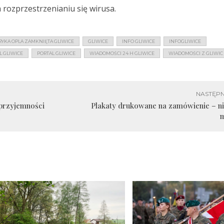
 rozprzestrzenianiu się wirusa.
RYKA OPLA ZAMKNIĘTA GLIWICE
GLIWICE
INFO GLIWICE
INFOGLIWICE
L GLIWICE
PORTAL GLIWICE
WIADOMOŚCI 24 H GLIWICE
WIADOMOŚCI Z GLIWIC
NASTĘPN
 przyjemności
Plakaty drukowane na zamówienie – ni
m