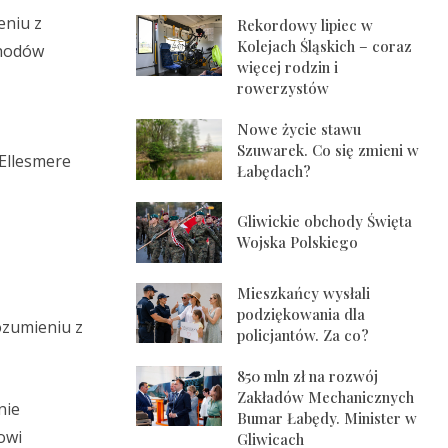
eniu z
Rekordowy lipiec w
Kolejach Śląskich – coraz
chodów
więcej rodzin i
rowerzystów
Nowe życie stawu
Szuwarek. Co się zmieni w
 Ellesmere
Łabędach?
Gliwickie obchody Święta
Wojska Polskiego
Mieszkańcy wysłali
podziękowania dla
ozumieniu z
policjantów. Za co?
850 mln zł na rozwój
Zakładów Mechanicznych
nie
Bumar Łabędy. Minister w
owi
Gliwicach