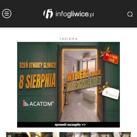
r e k l a m a