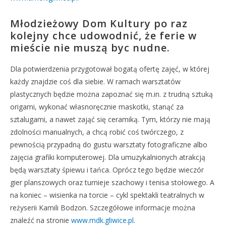
Młodzieżowy Dom Kultury po raz
kolejny chce udowodnić, że ferie w
mieście nie muszą byc nudne.
Dla potwierdzenia przygotował bogatą ofertę zajęć, w której
każdy znajdzie coś dla siebie. W ramach warsztatów
plastycznych będzie można zapoznać się m.in. z trudną sztuką
origami, wykonać własnoręcznie maskotki, stanąć za
sztalugami, a nawet zająć się ceramiką. Tym, którzy nie mają
zdolności manualnych, a chcą robić coś twórczego, z
pewnością przypadną do gustu warsztaty fotograficzne albo
zajęcia grafiki komputerowej. Dla umuzykalnionych atrakcją
będą warsztaty śpiewu i tańca. Oprócz tego będzie wieczór
gier planszowych oraz turnieje szachowy i tenisa stołowego. A
na koniec – wisienka na torcie – cykl spektakli teatralnych w
reżyserii Kamili Bodzon. Szczegółowe informacje można
znaleźć na stronie
www.mdk.gliwice.pl
.