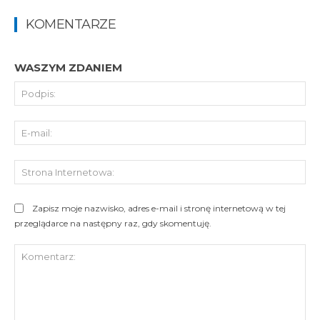
KOMENTARZE
WASZYM ZDANIEM
Pod
E-
mai
St
Int
Zapisz moje nazwisko, adres e-mail i stronę internetową w tej
przeglądarce na następny raz, gdy skomentuję.