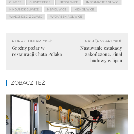
GLIWICE
GLIWICE FERIE
INFOGLIWICE
INFORMACJE Z GLIWIC
KINO AMOK GLIWICE
MBP GLIWICE
MDK GLIWICE
WIADOMOŚCI Z GLIWIC
WYDARZENIA GLIWICE
POPRZEDNI ARTYKUŁ
NASTĘPNY ARTYKUŁ
Groźny pożar w
Nasuwanie estakady
restauracji Chata Polaka
zakończone. Finał
budowy w lipcu
ZOBACZ TEŻ