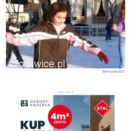
ferie lyzwy320
r e k l a m a