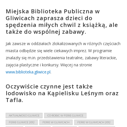
Miejska Biblioteka Publiczna w
Gliwicach zaprasza dzieci do
spędzenia miłych chwil z książką, ale
także do wspólnej zabawy.
Jak zawsze w oddziałach zlokalizowanych w różnych częściach
miasta odbędzie się wiele ciekawych imprez. W programie
znalazły się m.in. przedstawienia teatralne, zabawy literackie,
zajęcia plastyczne i konkursy. Więcej na stronie
www.biblioteka.gliwice.pl
.
Oczywiście czynne jest także
lodowisko na Kąpielisku Leśnym oraz
Tafla.
AKTUALNOŚCI GLIWICE
CO ROBIC W FERIE GLIWICE
FERIE GLIWICE 2012
FERIE W GLIWICACH
FERIE W GLIWICACH 2012