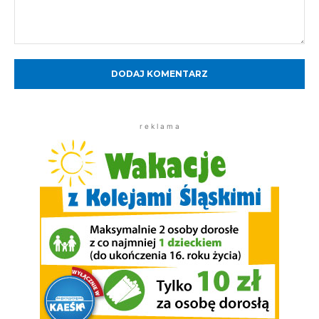
Komentarz:
r e k l a m a