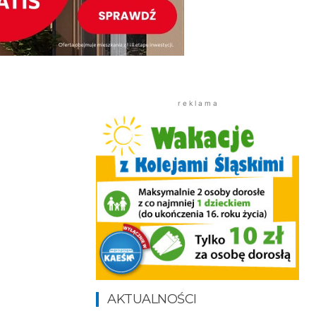
r e k l a m a
AKTUALNOŚCI