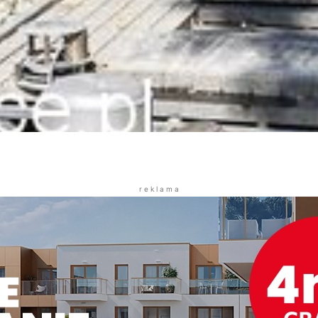
r e k l a m a