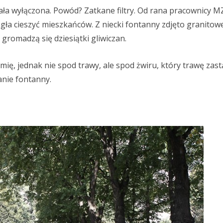
ała wyłączona. Powód? Zatkane filtry. Od rana pracownicy 
gła cieszyć mieszkańców. Z niecki fontanny zdjęto granitowe
romadzą się dziesiątki gliwiczan.
mię, jednak nie spod trawy, ale spod żwiru, który trawę zastą
anie fontanny.