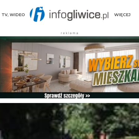
TV, WIDEO
WIĘCEJ
r e k l a m a