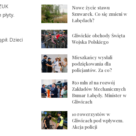
MZUK
Nowe życie stawu
Szuwarek. Co się zmieni w
 płyty.
Łabędach?
Gliwickie obchody Święta
pił. Dzieci
Wojska Polskiego
Mieszkańcy wysłali
podziękowania dla
policjantów. Za co?
850 mln zł na rozwój
Zakładów Mechanicznych
Bumar Łabędy. Minister w
Gliwicach
10 rowerzystów w
Gliwicach pod wpływem.
Akcja policji