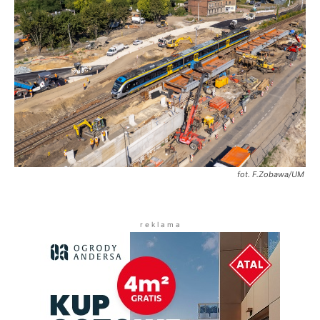
fot. F.Zobawa/UM
r e k l a m a