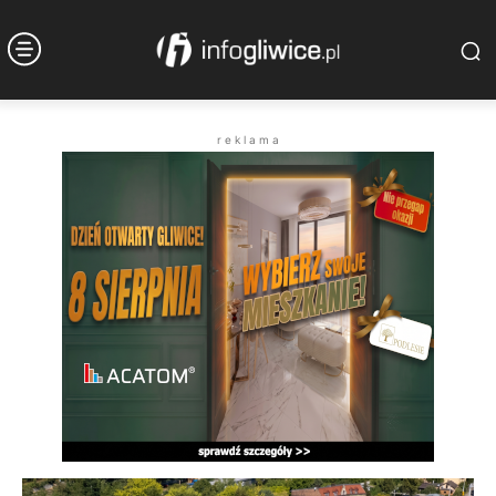
r e k l a m a