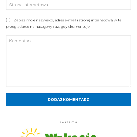
St
Int
Zapisz moje nazwisko, adres e-mail i stronę internetową w tej
przeglądarce na następny raz, gdy skomentuję.
Komentarz:
r e k l a m a