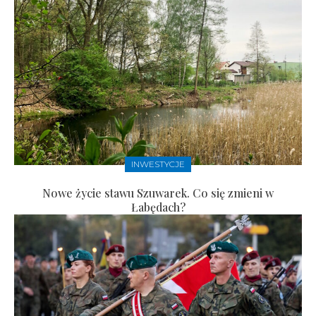
INWESTYCJE
Nowe życie stawu Szuwarek. Co się zmieni w
Łabędach?