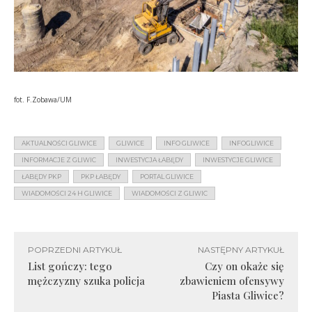
fot. F.Zobawa/UM
AKTUALNOŚCI GLIWICE
GLIWICE
INFO GLIWICE
INFOGLIWICE
INFORMACJE Z GLIWIC
INWESTYCJA ŁABĘDY
INWESTYCJE GLIWICE
ŁABĘDY PKP
PKP ŁABĘDY
PORTAL GLIWICE
WIADOMOŚCI 24 H GLIWICE
WIADOMOŚCI Z GLIWIC
POPRZEDNI ARTYKUŁ
NASTĘPNY ARTYKUŁ
List gończy: tego
Czy on okaże się
mężczyzny szuka policja
zbawieniem ofensywy
Piasta Gliwice?