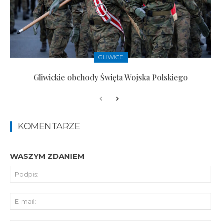
GLIWICE
Gliwickie obchody Święta Wojska Polskiego
KOMENTARZE
WASZYM ZDANIEM
Pod
E-
mai