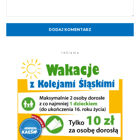
Komentarz:
r e k l a m a