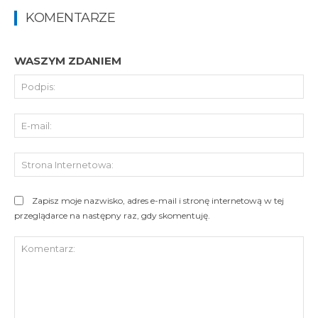
KOMENTARZE
WASZYM ZDANIEM
Pod
E-
mai
St
Int
Zapisz moje nazwisko, adres e-mail i stronę internetową w tej
przeglądarce na następny raz, gdy skomentuję.