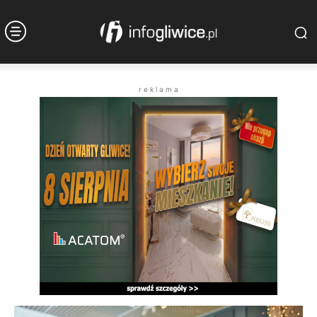
r e k l a m a