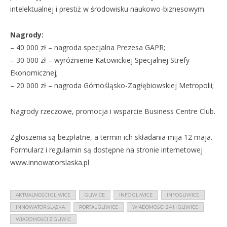
intelektualnej i prestiż w środowisku naukowo-biznesowym.
Nagrody:
– 40 000 zł – nagroda specjalna Prezesa GAPR;
– 30 000 zł – wyróżnienie Katowickiej Specjalnej Strefy
Ekonomicznej;
– 20 000 zł – nagroda Górnośląsko-Zagłębiowskiej Metropolii;
Nagrody rzeczowe, promocja i wsparcie Business Centre Club.
Zgłoszenia są bezpłatne, a termin ich składania mija 12 maja.
Formularz i regulamin są dostępne na stronie internetowej
www.innowatorslaska.pl
AKTUALNOŚCI GLIWICE
GLIWICE
INFO GLIWICE
INFOGLIWICE
INNOWATOR ŚLĄSKA
PORTAL GLIWICE
WIADOMOŚCI 24 H GLIWICE
WIADOMOŚCI Z GLIWIC