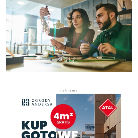
r e k l a m a