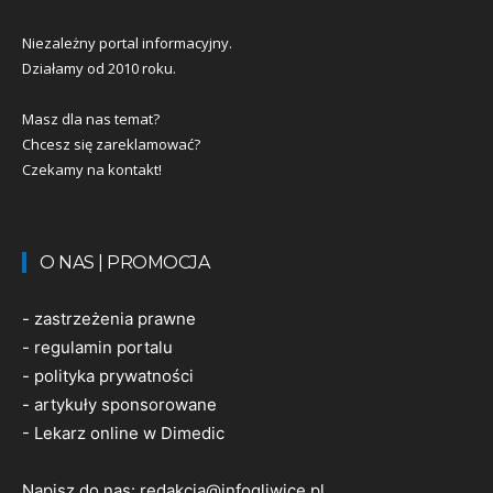
Niezależny portal informacyjny.
Działamy od 2010 roku.
Masz dla nas temat?
Chcesz się zareklamować?
Czekamy na kontakt!
O NAS | PROMOCJA
-
zastrzeżenia prawne
-
regulamin portalu
-
polityka prywatności
-
artykuły sponsorowane
-
Lekarz online w Dimedic
Napisz do nas:
redakcja@infogliwice.pl