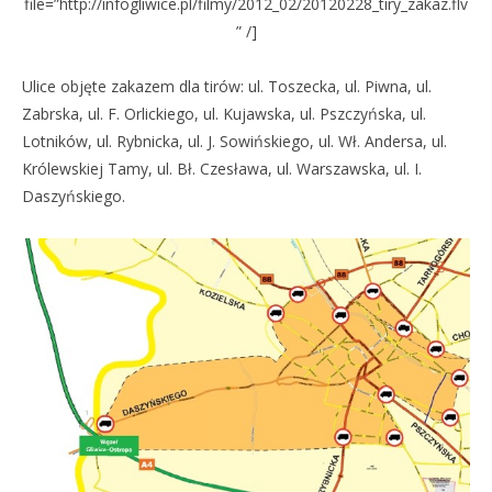
file=”http://infogliwice.pl/filmy/2012_02/20120228_tiry_zakaz.flv
” /]
Ulice objęte zakazem dla tirów: ul. Toszecka, ul. Piwna, ul.
Zabrska, ul. F. Orlickiego, ul. Kujawska, ul. Pszczyńska, ul.
Lotników, ul. Rybnicka, ul. J. Sowińskiego, ul. Wł. Andersa, ul.
Królewskiej Tamy, ul. Bł. Czesława, ul. Warszawska, ul. I.
Daszyńskiego.