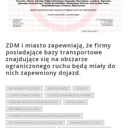
ZDM i miasto zapewniają, że firmy
posiadające bazy transportowe
znajdujące się na obszarze
ograniczonego ruchu będą miały do
nich zapewniony dojazd.
AKTUALNOŚCI GLIWICE
DAWID OCHÓD
GLIWICE
GLIWICE ZAKAZ TIRÓW
GLIWICE ZAMKNIĘTE DLA TIRÓW
GODZINY WJAZDU TIRÓW DO GLIWIC
INFOGLIWICE
INFORMACJE Z GLIWIC
O KTÓREJ GODZINIE DO GLIWIC MOGĄ WJECHAĆ TIRY
POZWOLENIE NA WJAZD DO GLIWIC TIR
WIADOMOŚCI Z GLIWIC