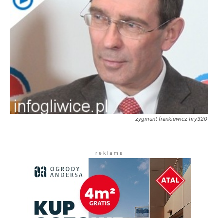
zygmunt frankiewicz tiry320
r e k l a m a