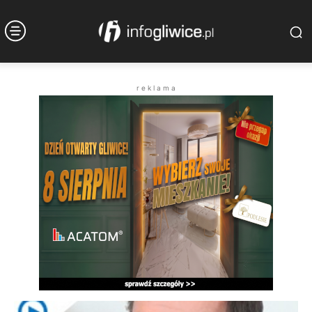
r e k l a m a