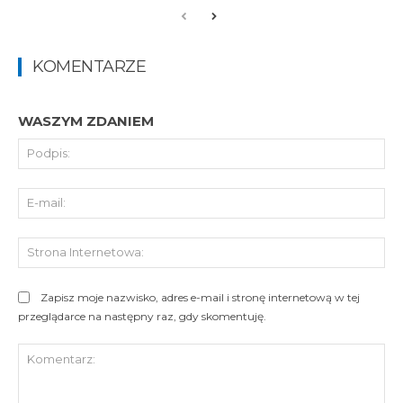
KOMENTARZE
WASZYM ZDANIEM
Pod
E-
mai
St
Int
Zapisz moje nazwisko, adres e-mail i stronę internetową w tej
przeglądarce na następny raz, gdy skomentuję.