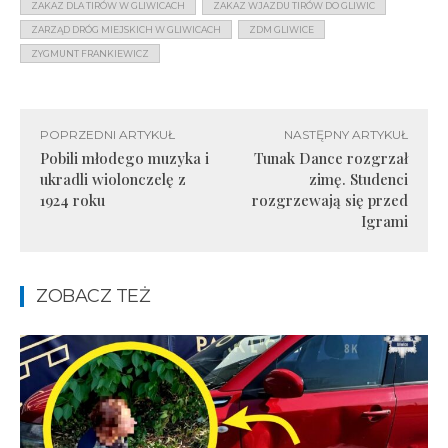
ZAKAZ DLA TIRÓW W GLIWICACH
ZAKAZ WJAZDU TIRÓW DO GLIWIC
ZARZĄD DRÓG MIEJSKICH W GLIWICACH
ZDM GLIWICE
ZYGMUNT FRANKIEWICZ
POPRZEDNI ARTYKUŁ
NASTĘPNY ARTYKUŁ
Pobili młodego muzyka i
Tunak Dance rozgrzał
ukradli wiolonczelę z
zimę. Studenci
1924 roku
rozgrzewają się przed
Igrami
ZOBACZ TEŻ