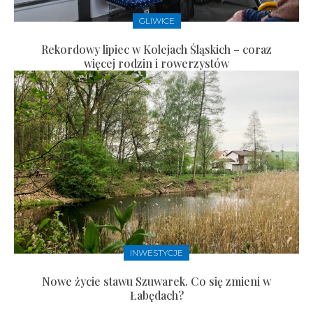
GLIWICE
Rekordowy lipiec w Kolejach Śląskich – coraz
więcej rodzin i rowerzystów
INWESTYCJE
Nowe życie stawu Szuwarek. Co się zmieni w
Łabędach?