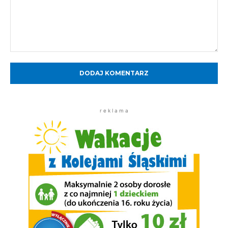
Komentarz:
r e k l a m a