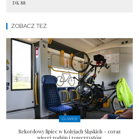
DK 88
ZOBACZ TEŻ
GLIWICE
Rekordowy lipiec w Kolejach Śląskich – coraz
więcej rodzin i rowerzystów