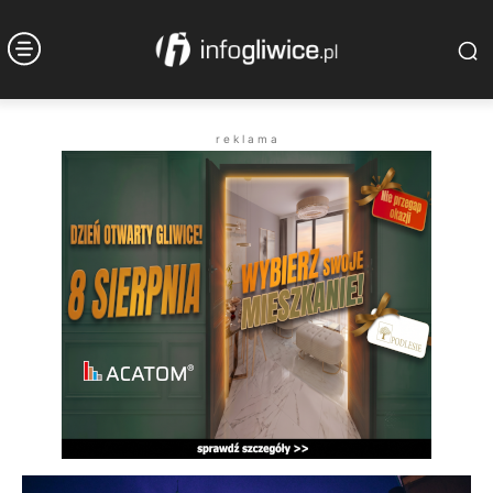
r e k l a m a