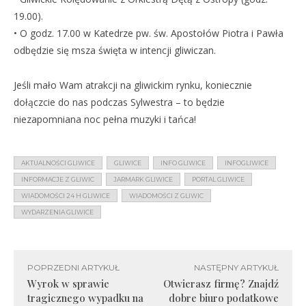
19.00).
• O godz. 17.00 w Katedrze pw. św. Apostołów Piotra i Pawła
odbędzie się msza święta w intencji gliwiczan.
Jeśli mało Wam atrakcji na gliwickim rynku, koniecznie
dołączcie do nas podczas Sylwestra – to będzie
niezapomniana noc pełna muzyki i tańca!
AKTUALNOŚCI GLIWICE
GLIWICE
INFO GLIWICE
INFOGLIWICE
INFORMACJE Z GLIWIC
JARMARK GLIWICE
PORTAL GLIWICE
WIADOMOŚCI 24 H GLIWICE
WIADOMOŚCI Z GLIWIC
WYDARZENIA GLIWICE
POPRZEDNI ARTYKUŁ
NASTĘPNY ARTYKUŁ
Wyrok w sprawie
Otwierasz firmę? Znajdź
tragicznego wypadku na
dobre biuro podatkowe