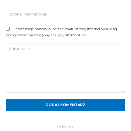
mai
St
Int
Zapisz moje nazwisko, adres e-mail i stronę internetową w tej
przeglądarce na następny raz, gdy skomentuję.
Komentarz:
r e k l a m a