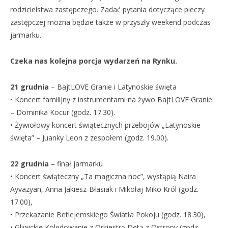
rodzicielstwa zastępczego. Zadać pytania dotyczące pieczy
zastępczej można będzie także w przyszły weekend podczas
jarmarku.
Czeka nas kolejna porcja wydarzeń na Rynku.
21 grudnia
– BajtLOVE Granie i Latynoskie święta
• Koncert familijny z instrumentami na żywo BajtLOVE Granie
– Dominika Kocur (godz. 17.30).
• Żywiołowy koncert świątecznych przebojów „Latynoskie
święta” – Juanky Leon z zespołem (godz. 19.00).
22 grudnia
– finał jarmarku
• Koncert świąteczny „Ta magiczna noc”, wystąpią Naira
Ayvazyan, Anna Jakiesz-Błasiak i Mikołaj Miko Król (godz.
17.00),
• Przekazanie Betlejemskiego Światła Pokoju (godz. 18.30),
• Gliwickie Kolędowanie z Orkiestrą Dętą z Ostropy (godz.