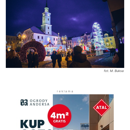
fot. M. Buksa
r e k l a m a