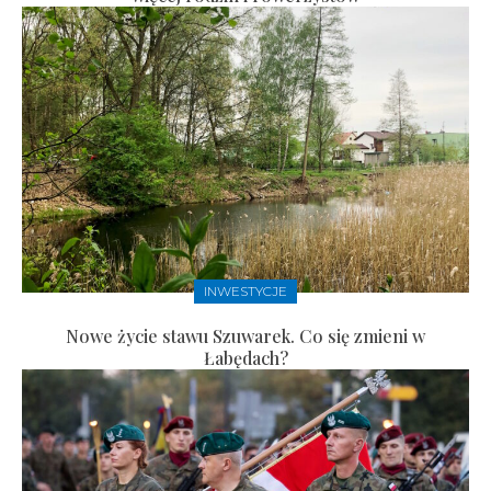
INWESTYCJE
Nowe życie stawu Szuwarek. Co się zmieni w
Łabędach?