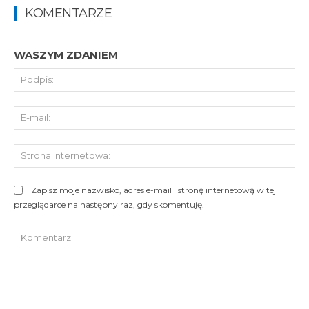
KOMENTARZE
WASZYM ZDANIEM
Pod
E-
mai
St
Int
Zapisz moje nazwisko, adres e-mail i stronę internetową w tej
przeglądarce na następny raz, gdy skomentuję.