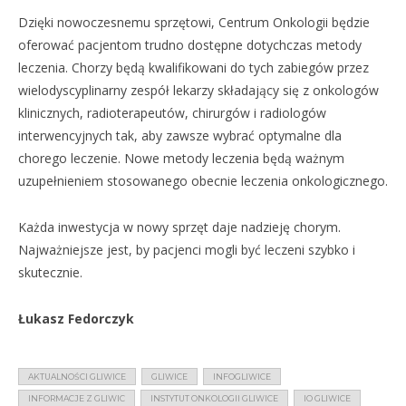
Dzięki nowoczesnemu sprzętowi, Centrum Onkologii będzie
oferować pacjentom trudno dostępne dotychczas metody
leczenia. Chorzy będą kwalifikowani do tych zabiegów przez
wielodyscyplinarny zespół lekarzy składający się z onkologów
klinicznych, radioterapeutów, chirurgów i radiologów
interwencyjnych tak, aby zawsze wybrać optymalne dla
chorego leczenie. Nowe metody leczenia będą ważnym
uzupełnieniem stosowanego obecnie leczenia onkologicznego.
Każda inwestycja w nowy sprzęt daje nadzieję chorym.
Najważniejsze jest, by pacjenci mogli być leczeni szybko i
skutecznie.
Łukasz Fedorczyk
AKTUALNOŚCI GLIWICE
GLIWICE
INFOGLIWICE
INFORMACJE Z GLIWIC
INSTYTUT ONKOLOGII GLIWICE
IO GLIWICE