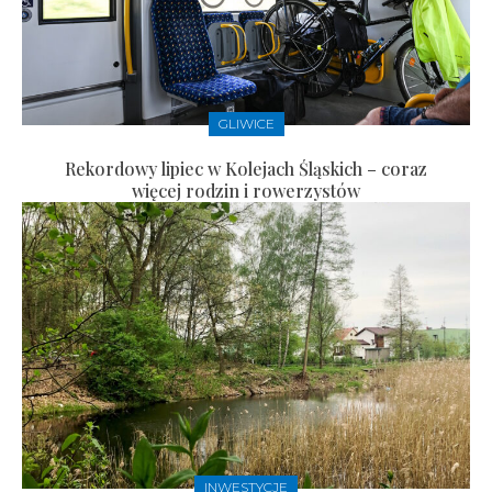
GLIWICE
Rekordowy lipiec w Kolejach Śląskich – coraz
więcej rodzin i rowerzystów
INWESTYCJE