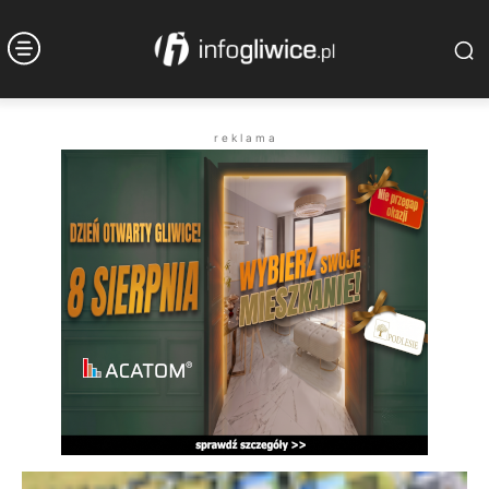
r e k l a m a