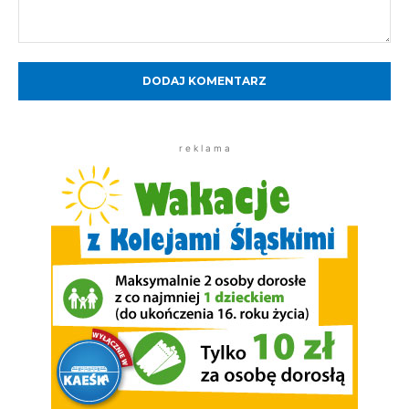
Komentarz:
r e k l a m a