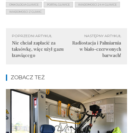
ONKOLOGIA GLIWICE
PORTAL GLIWICE
WIADOMOŚCI 24 H GLIWICE
WIADOMOŚCI Z GLIWIC
POPRZEDNI ARTYKUŁ
NASTĘPNY ARTYKUŁ
Nie chciał zapłacić za
Radiostacja i Palmiarnia
taksówkę, więc użył gazu
w biało-czerwonych
łzawiącego
barwach!
ZOBACZ TEŻ