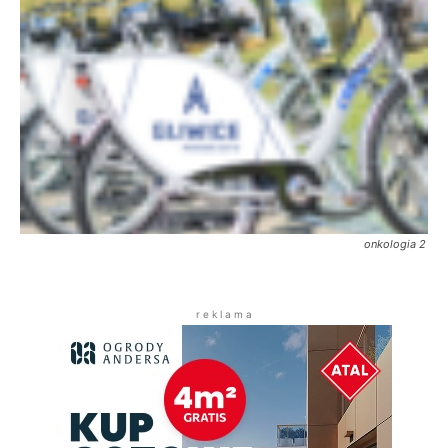
onkologia 2
r e k l a m a