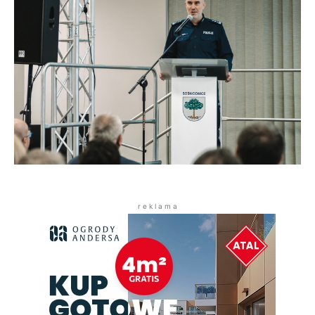
r e k l a m a