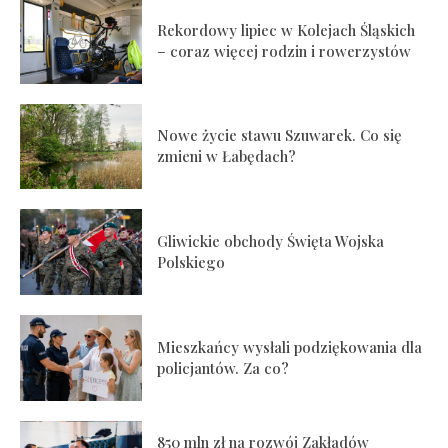
Rekordowy lipiec w Kolejach Śląskich
– coraz więcej rodzin i rowerzystów
Nowe życie stawu Szuwarek. Co się
zmieni w Łabędach?
Gliwickie obchody Święta Wojska
Polskiego
Mieszkańcy wysłali podziękowania dla
policjantów. Za co?
850 mln zł na rozwój Zakładów