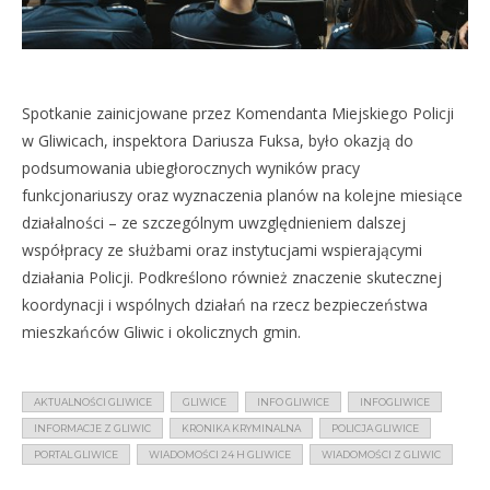
Spotkanie zainicjowane przez Komendanta Miejskiego Policji
w Gliwicach, inspektora Dariusza Fuksa, było okazją do
podsumowania ubiegłorocznych wyników pracy
funkcjonariuszy oraz wyznaczenia planów na kolejne miesiące
działalności – ze szczególnym uwzględnieniem dalszej
współpracy ze służbami oraz instytucjami wspierającymi
działania Policji. Podkreślono również znaczenie skutecznej
koordynacji i wspólnych działań na rzecz bezpieczeństwa
mieszkańców Gliwic i okolicznych gmin.
AKTUALNOŚCI GLIWICE
GLIWICE
INFO GLIWICE
INFOGLIWICE
INFORMACJE Z GLIWIC
KRONIKA KRYMINALNA
POLICJA GLIWICE
PORTAL GLIWICE
WIADOMOŚCI 24 H GLIWICE
WIADOMOŚCI Z GLIWIC