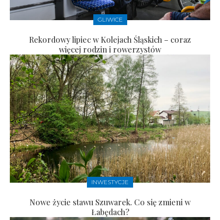
GLIWICE
Rekordowy lipiec w Kolejach Śląskich – coraz
więcej rodzin i rowerzystów
INWESTYCJE
Nowe życie stawu Szuwarek. Co się zmieni w
Łabędach?