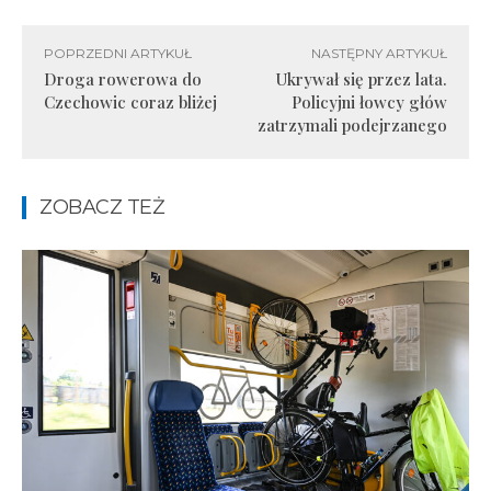
POPRZEDNI ARTYKUŁ
NASTĘPNY ARTYKUŁ
Droga rowerowa do
Ukrywał się przez lata.
Czechowic coraz bliżej
Policyjni łowcy głów
zatrzymali podejrzanego
ZOBACZ TEŻ