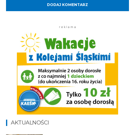
r e k l a m a
AKTUALNOŚCI