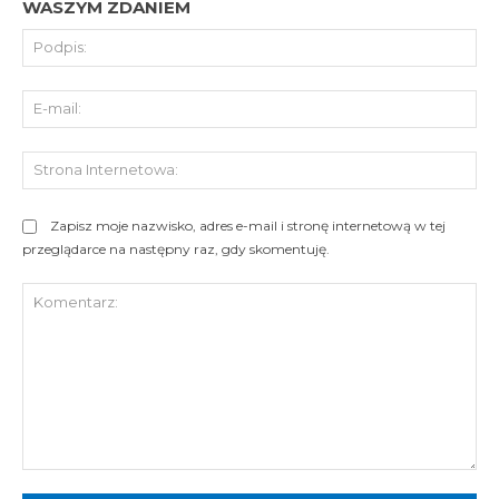
WASZYM ZDANIEM
Pod
E-
mai
St
Int
Zapisz moje nazwisko, adres e-mail i stronę internetową w tej
przeglądarce na następny raz, gdy skomentuję.
Komentarz: