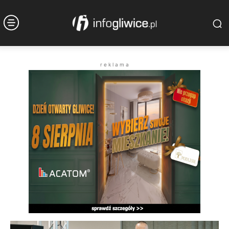
r e k l a m a