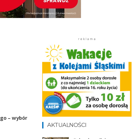
r e k l a m a
ego – wybór
AKTUALNOŚCI