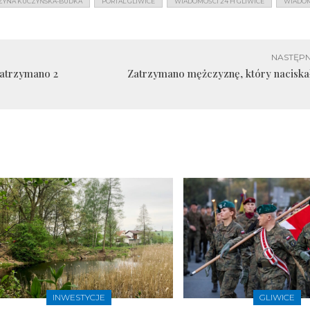
ZYNA KUCZYŃSKA-BUDKA
PORTAL GLIWICE
WIADOMOŚCI 24 H GLIWICE
WIADOM
NASTĘPN
Zatrzymano 2
Zatrzymano mężczyznę, który naciska
INWESTYCJE
GLIWICE