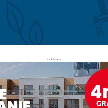
r e k l a m a