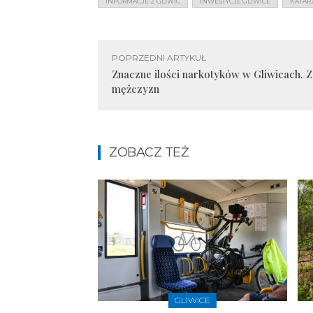
INFORMACJE Z GLIWIC
INWESTYCJE GLIWICE
KATAR
POPRZEDNI ARTYKUŁ
Znaczne ilości narkotyków w Gliwicach. 
mężczyzn
ZOBACZ TEŻ
GLIWICE