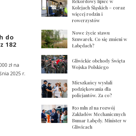
Rekordowy lipiec w
Kolejach Śląskich – coraz
więcej rodzin i
rowerzystów
Nowe życie stawu
ch do
Szuwarek. Co się zmieni w
z 182
Łabędach?
Gliwickie obchody Święta
000 zł na
Wojska Polskiego
śnia 2025 r.
Mieszkańcy wysłali
podziękowania dla
policjantów. Za co?
850 mln zł na rozwój
Zakładów Mechanicznych
Bumar Łabędy. Minister w
Gliwicach