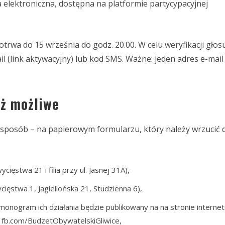
elektroniczna, dostępna na platformie partycypacyjnej
otrwa do 15 września do godz. 20.00. W celu weryfikacji głos
 (link aktywacyjny) lub kod SMS. Ważne: jeden adres e-mail
eż możliwe
sposób – na papierowym formularzu, który należy wrzucić d
ięstwa 21 i filia przy ul. Jasnej 31A),
ięstwa 1, Jagiellońska 21, Studzienna 6),
monogram ich działania będzie publikowany na na stronie interne
u fb.com/BudzetObywatelskiGliwice,