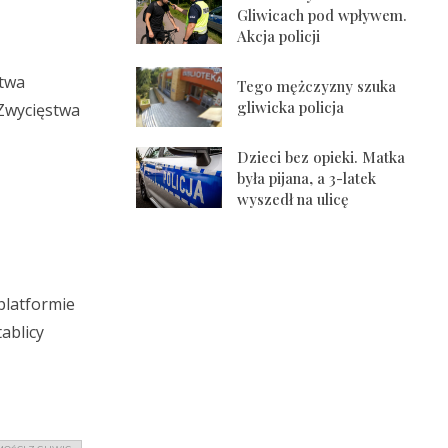
Gliwicach pod wpływem.
Akcja policji
ctwa
Tego mężczyzny szuka
gliwicka policja
 Zwycięstwa
Dzieci bez opieki. Matka
była pijana, a 3-latek
wyszedł na ulicę
platformie
ablicy