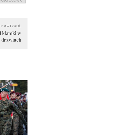
OŚCI Z GLIWIC
Y ARTYKUŁ
ł klamki w
drzwiach