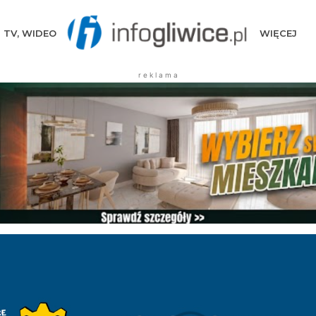
TV, WIDEO
WIĘCEJ
r e k l a m a