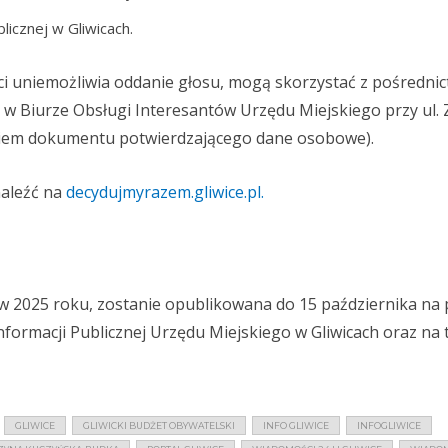
blicznej w Gliwicach.
i uniemożliwia oddanie głosu, mogą skorzystać z pośredni
w Biurze Obsługi Interesantów Urzędu Miejskiego przy ul.
niem dokumentu potwierdzającego dane osobowe).
naleźć na
decydujmyrazem.gliwice.pl.
 w 2025 roku, zostanie opublikowana do 15 października na 
nformacji Publicznej Urzędu Miejskiego w Gliwicach oraz na t
GLIWICE
GLIWICKI BUDŻET OBYWATELSKI
INFO GLIWICE
INFOGLIWICE