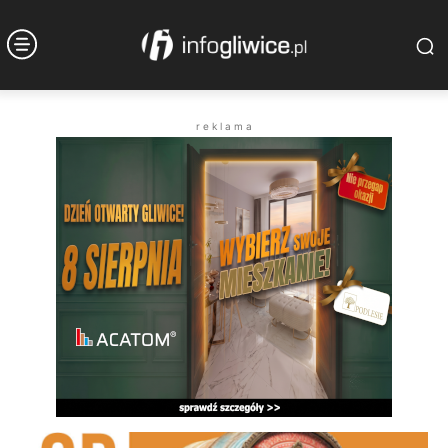
r e k l a m a