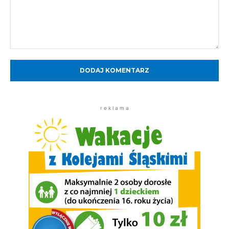
Komentarz:
r e k l a m a