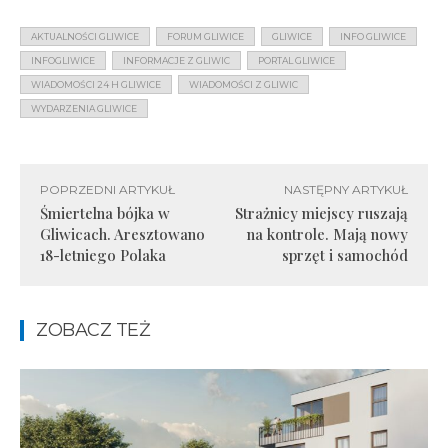
AKTUALNOŚCI GLIWICE
FORUM GLIWICE
GLIWICE
INFO GLIWICE
INFOGLIWICE
INFORMACJE Z GLIWIC
PORTAL GLIWICE
WIADOMOŚCI 24 H GLIWICE
WIADOMOŚCI Z GLIWIC
WYDARZENIA GLIWICE
POPRZEDNI ARTYKUŁ
NASTĘPNY ARTYKUŁ
Śmiertelna bójka w
Strażnicy miejscy ruszają
Gliwicach. Aresztowano
na kontrole. Mają nowy
18-letniego Polaka
sprzęt i samochód
ZOBACZ TEŻ