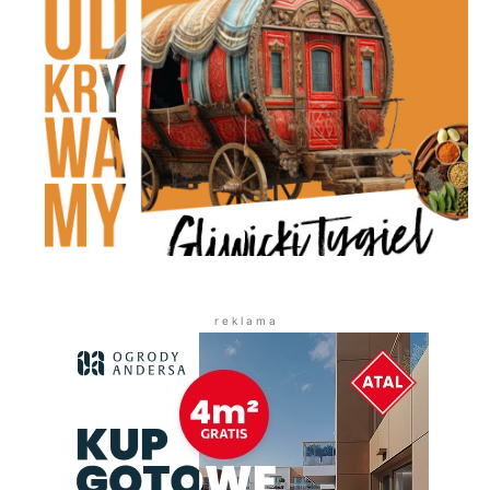
r e k l a m a