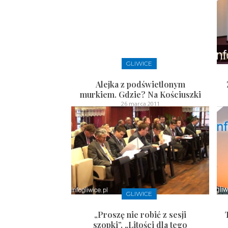
GLIWICE
Alejka z podświetlonym
murkiem. Gdzie? Na Kościuszki
26 marca 2011
GLIWICE
„Proszę nie robić z sesji
szopki”, „Litości dla tego