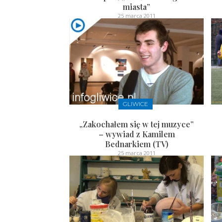
miasta”
25 marca 2011
GLIWICE
„Zakochałem się w tej muzyce”
– wywiad z Kamilem
Bednarkiem (TV)
25 marca 2011