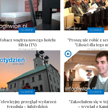
GLIWICE
GLIWICE
Zobacz wnętrza nowego hotelu
"Proszę nie robić z ses
Silvia (TV)
"Litości dla tego m
25 marca 2011
25 marca 2011
GLIWICE
GLIWICE
Telewizyjny przegląd wydarzeń
"Zakochałem się w te
tygodnia – infotydzień
– wywiad z Kam