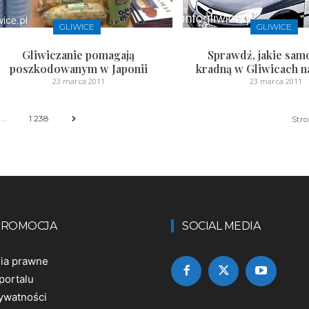
GLIWICE
GLIWICE
Gliwiczanie pomagają
Sprawdź, jakie sa
poszkodowanym w Japonii
kradną w Gliwicach na
23 marca 2011
23 marca 2011
...
1 238
Stro
 PROMOCJA
SOCIAL MEDIA
nia prawne
portalu
rywatności