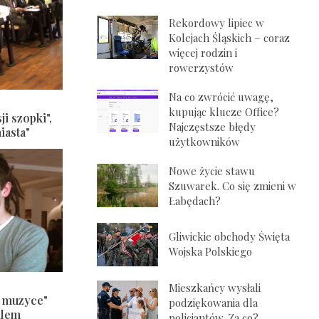
Rekordowy lipiec w
Kolejach Śląskich – coraz
więcej rodzin i
rowerzystów
Na co zwrócić uwagę,
kupując klucze Office?
ji szopki",
Najczęstsze błędy
iasta"
użytkowników
Nowe życie stawu
Szuwarek. Co się zmieni w
Łabędach?
Gliwickie obchody Święta
Wojska Polskiego
Mieszkańcy wysłali
j muzyce"
podziękowania dla
ilem
policjantów. Za co?