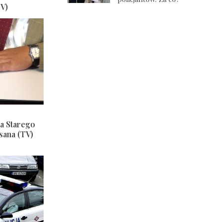
V)
a Starego
sana (TV)