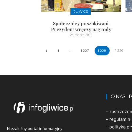
GLIWICE
Społecznicy poszukiwani.
Prezydent wręczy nagrody
24 marca 2011
1
...
1 227
1 228
1 229
O NAS |
-
zastrzeże
-
regulamin 
-
polityka p
Niezależny portal informacyjny.