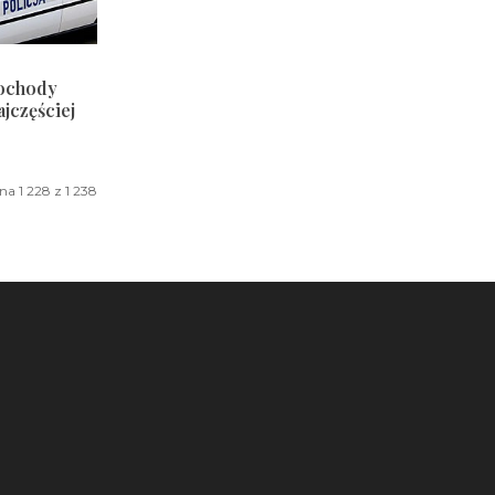
mochody
jczęściej
na 1 228 z 1 238