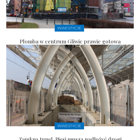
INWESTYCJE
Plomba w centrum Gliwic prawie gotowa
INWESTYCJE
Zamkną tunel. Piesi muszą nadłożyć drogi