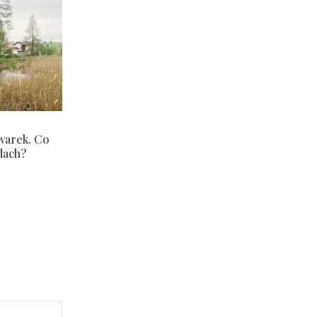
warek. Co
dach?
Strona