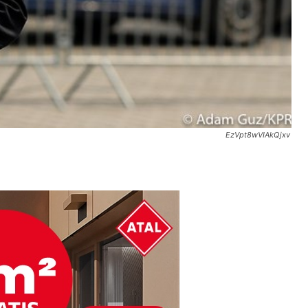
EzVpt8wVIAkQjxv