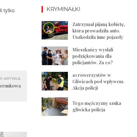
KRYMINAŁKI
i tylko
Zatrzymał pijaną kobietę,
która prowadziła auto.
Uszkodziła inne pojazdy
Mieszkańcy wysłali
podziękowania dla
policjantów. Za co?
10 rowerzystów w
Y ARTYKUŁ
Gliwicach pod wpływem.
kierunkowa
Akcja policji
Tego mężczyzny szuka
gliwicka policja