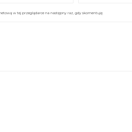
mail:
ernetową w tej przeglądarce na następny raz, gdy skomentuję.