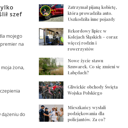
tylko
Zatrzymał pijaną kobietę,
lił szef
która prowadziła auto.
Uszkodziła inne pojazdy
Rekordowy lipiec w
 dla mojego
Kolejach Śląskich – coraz
więcej rodzin i
 premier na
rowerzystów
Nowe życie stawu
Szuwarek. Co się zmieni w
 moja żona,
Łabędach?
Gliwickie obchody Święta
zczepienia
Wojska Polskiego
Mieszkańcy wysłali
podziękowania dla
w dążeniu do
policjantów. Za co?