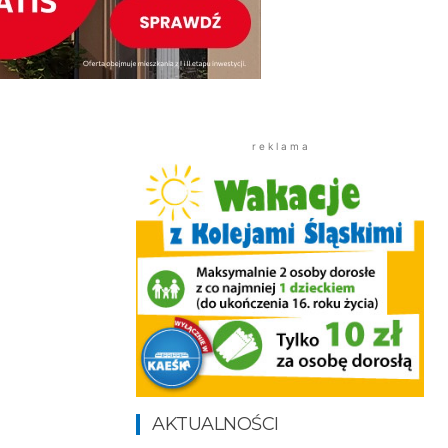
r e k l a m a
AKTUALNOŚCI