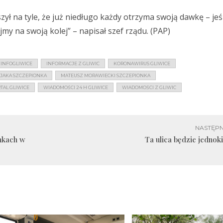
 na tyle, że już niedługo każdy otrzyma swoją dawkę – jeśl
ajmy na swoją kolej” – napisał szef rządu. (PAP)
INFOGLIWICE
INFORMACJE Z GLIWIC
KORONAWIRUS GLIWICE
JAKA SZCZEPIONKA
MATEUSZ MORAWIECKI SZCZEPIONKA
TAL GLIWICE
WIADOMOŚCI 24 H GLIWICE
WIADOMOŚCI Z GLIWIC
NASTĘPN
nkach w
Ta ulica będzie jedno