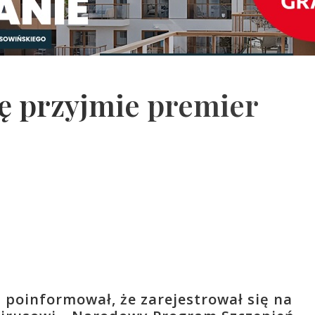
ę przyjmie premier
poinformował, że zarejestrował się na