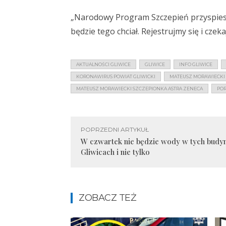
„Narodowy Program Szczepień przyspieszył
będzie tego chciał. Rejestrujmy się i czek
AKTUALNOŚCI GLIWICE
GLIWICE
INFO GLIWICE
KORONAWIRUS POWIAT GLIWICKI
MATEUSZ MORAWIECKI 
MATEUSZ MORAWIECKI SZCZEPIONKA ASTRA ZENECA
POR
POPRZEDNI ARTYKUŁ
W czwartek nie będzie wody w tych budy
Gliwicach i nie tylko
ZOBACZ TEŻ