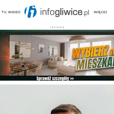
TV, WIDEO
WIĘCEJ
r e k l a m a