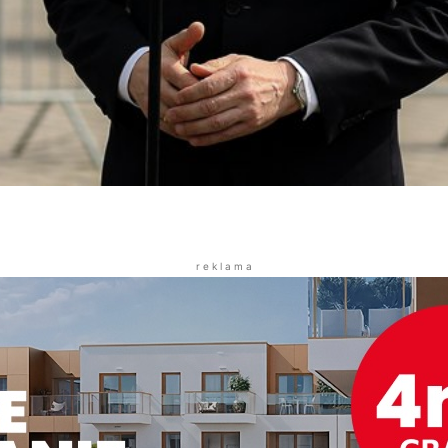
r e k l a m a