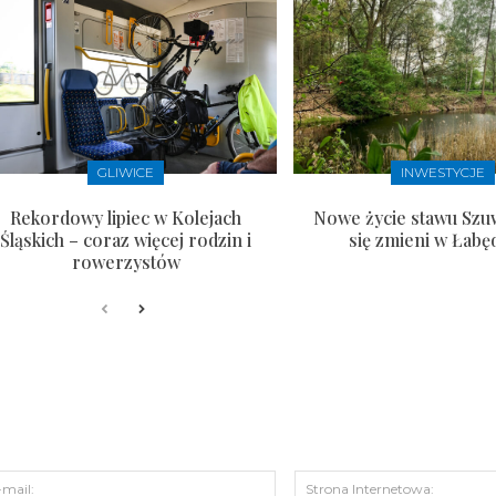
GLIWICE
INWESTYCJE
Rekordowy lipiec w Kolejach
Nowe życie stawu Szu
Śląskich – coraz więcej rodzin i
się zmieni w Łabę
rowerzystów
s:
E-