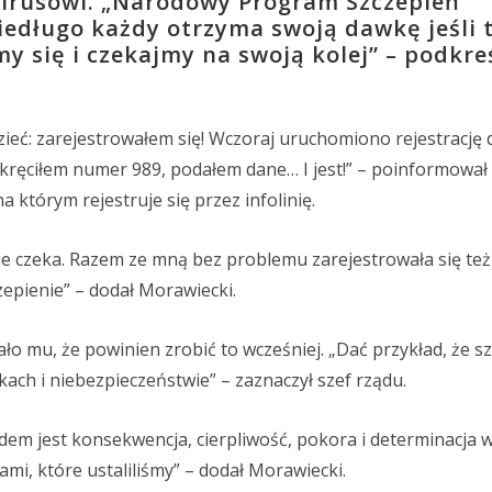
wirusowi. „Narodowy Program Szczepień
 niedługo każdy otrzyma swoją dawkę jeśli 
my się i czekajmy na swoją kolej” – podkreś
zieć: zarejestrowałem się! Wczoraj uruchomiono rejestrację
ykręciłem numer 989, podałem dane… I jest!” – poinformował
 którym rejestruje się przez infolinię.
ie czeka. Razem ze mną bez problemu zarejestrowała się też
epienie” – dodał Morawiecki.
ło mu, że powinien zrobić to wcześniej. „Dać przykład, że s
kach i niebezpieczeństwie” – zaznaczył szef rządu.
adem jest konsekwencja, cierpliwość, pokora i determinacja 
ami, które ustaliliśmy” – dodał Morawiecki.