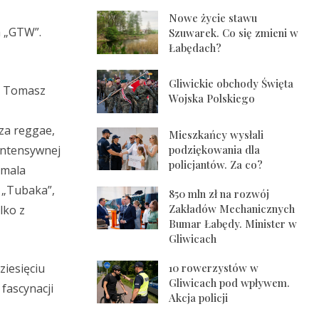
Nowe życie stawu
 „GTW”.
Szuwarek. Co się zmieni w
Łabędach?
Gliwickie obchody Święta
: Tomasz
Wojska Polskiego
cza reggae,
Mieszkańcy wysłali
podziękowania dla
 intensywnej
policjantów. Za co?
amala
 „Tubaka”,
850 mln zł na rozwój
Zakładów Mechanicznych
lko z
Bumar Łabędy. Minister w
Gliwicach
10 rowerzystów w
ziesięciu
Gliwicach pod wpływem.
fascynacji
Akcja policji