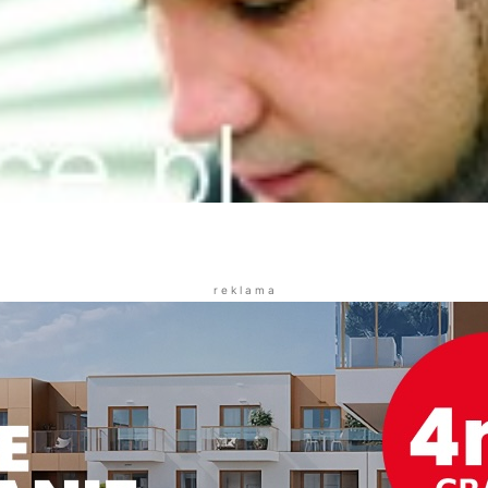
r e k l a m a