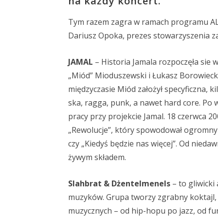
na każdy koncert.
Tym razem zagra w ramach programu ALT
Dariusz Opoka, prezes stowarzyszenia z
JAMAL
– Historia Jamala rozpoczęła sie
„Miód” Mioduszewski i Łukasz Borowiecki
międzyczasie Miód założył specyficzna, k
ska, ragga, punk, a nawet hard core. Po 
pracy przy projekcie Jamal. 18 czerwca 2
„Rewolucje”, który spowodował ogromny w
czy „Kiedyś będzie nas więcej”. Od nieda
żywym składem.
Slahbrat & Dżentelmenels
– to gliwicki
muzyków. Grupa tworzy zgrabny koktajl, z
muzycznych – od hip-hopu po jazz, od fun