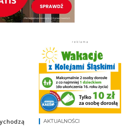
r e k l a m a
zychodzą
AKTUALNOŚCI