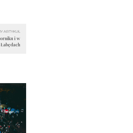
Y ARTYKUŁ
orniku i w
Łabędach