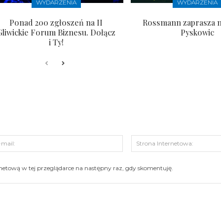
WYDARZENIA
WYDARZENIA
Ponad 200 zgłoszeń na II
Rossmann zaprasza n
Gliwickie Forum Biznesu. Dołącz
Pyskowic
i Ty!
s:
E-
mail:
ernetową w tej przeglądarce na następny raz, gdy skomentuję.