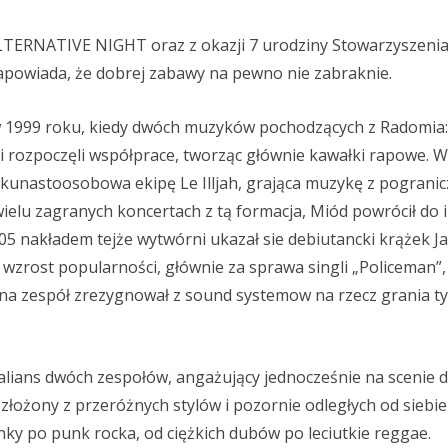
ERNATIVE NIGHT oraz z okazji 7 urodziny Stowarzyszenia
apowiada, że dobrej zabawy na pewno nie zabraknie.
 w 1999 roku, kiedy dwóch muzyków pochodzących z Radomia
 rozpoczęli współprace, tworząc głównie kawałki rapowe. W
ilkunastoosobowa ekipę Le Illjah, grająca muzykę z pograni
wielu zagranych koncertach z tą formacja, Miód powrócił do
005 nakładem tejże wytwórni ukazał sie debiutancki krążek J
zrost popularności, głównie za sprawa singli „Policeman”,
wna zespół zrezygnował z sound systemow na rzecz grania ty
 alians dwóch zespołów, angażujący jednocześnie na scenie d
łożony z przeróżnych stylów i pozornie odległych od siebie 
ky po punk rocka, od ciężkich dubów po leciutkie reggae.