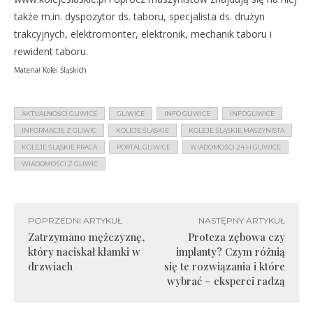
także m.in. dyspozytor ds. taboru, specjalista ds. drużyn
trakcyjnych, elektromonter, elektronik, mechanik taboru i
rewident taboru.
Materiał Kolei Śląskich
AKTUALNOŚCI GLIWICE
GLIWICE
INFO GLIWICE
INFOGLIWICE
INFORMACJE Z GLIWIC
KOLEJE ŚLĄSKIE
KOLEJE ŚLĄSKIE MASZYNISTA
KOLEJE ŚLĄSKIE PRACA
PORTAL GLIWICE
WIADOMOŚCI 24 H GLIWICE
WIADOMOŚCI Z GLIWIC
POPRZEDNI ARTYKUŁ
NASTĘPNY ARTYKUŁ
Zatrzymano mężczyznę,
Proteza zębowa czy
który naciskał klamki w
implanty? Czym różnią
drzwiach
się te rozwiązania i które
wybrać – eksperci radzą