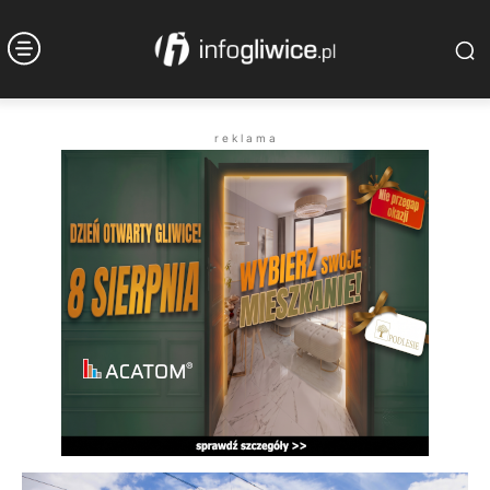
r e k l a m a