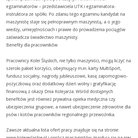
egzaminatorów – przedstawiciela UTK i egzaminatora-
instruktora ze spółki. Po zdaniu tego egzaminu kandydat na
maszynistę staje się pełnoprawnym maszynistą, a o jego
wiedzy, umiejętnościach i prawie do prowadzenia pociągów
zaświadcza świadectwo maszynisty.
Benefity dla pracowników
Pracownicy Kolei Śląskich, nie tylko maszyniści, mogą liczyć na
szeroki pakiet korzyści, obejmujący m.in. karty MultiSport,
fundusz socjalny, nagrody jubileuszowe, kasę zapomogowo-
pożyczkową oraz dodatkowy dzień wolny i gratyfikację
finansową z okazji Dnia Kolejarza. Wśród dostępnych
benefitów jest również prywatna opieka medyczna czy
ubezpieczenia grupowe, a nawet ubezpieczenie zdrowotne dla
psów i kotów pracowników regionalnego przewoźnika.
Zawsze aktualna lista ofert pracy znajduje się na stronie:
www.kolejeslaskie.pl i oprócz maszynistów znajdują się na niej