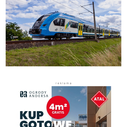
r e k l a m a