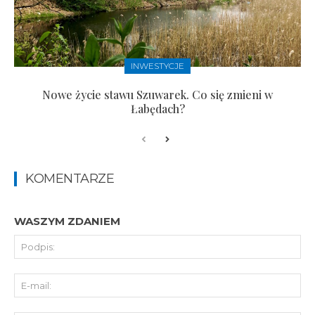
INWESTYCJE
Nowe życie stawu Szuwarek. Co się zmieni w
Łabędach?
KOMENTARZE
WASZYM ZDANIEM
Pod
E-
mai