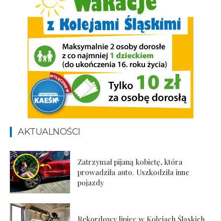
AKTUALNOŚCI
Zatrzymał pijaną kobietę, która
prowadziła auto. Uszkodziła inne
pojazdy
Rekordowy lipiec w Kolejach Śląskich