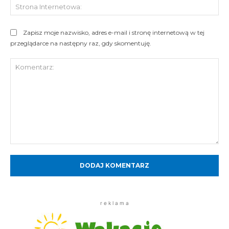
St
Int
Zapisz moje nazwisko, adres e-mail i stronę internetową w tej
przeglądarce na następny raz, gdy skomentuję.
Komentarz:
r e k l a m a