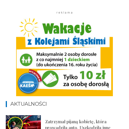
r e k l a m a
AKTUALNOŚCI
Zatrzymał pijaną kobietę, która
prowadziła auto. Uszkodziła inne