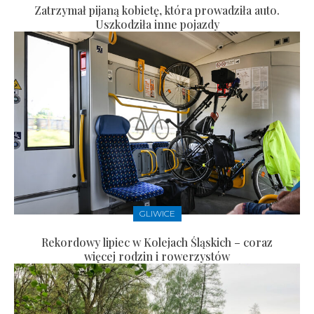
Zatrzymał pijaną kobietę, która prowadziła auto.
Uszkodziła inne pojazdy
GLIWICE
Rekordowy lipiec w Kolejach Śląskich – coraz
więcej rodzin i rowerzystów