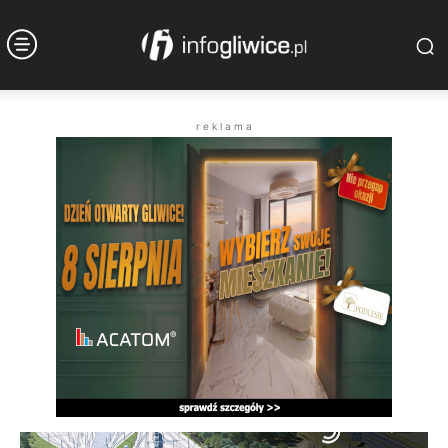
r e k l a m a