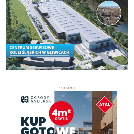
r e k l a m a