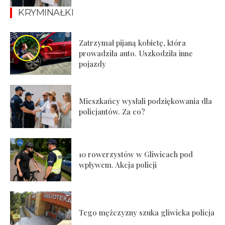
KRYMINAŁKI
Zatrzymał pijaną kobietę, która
prowadziła auto. Uszkodziła inne
pojazdy
Mieszkańcy wysłali podziękowania dla
policjantów. Za co?
10 rowerzystów w Gliwicach pod
wpływem. Akcja policji
Tego mężczyzny szuka gliwicka policja