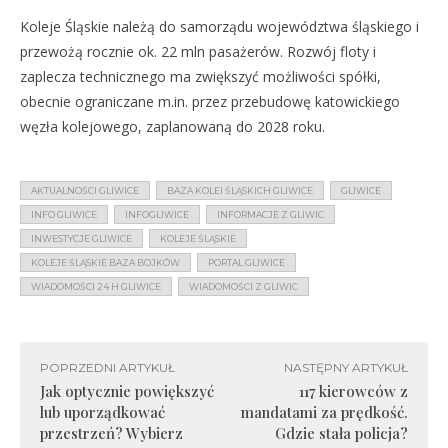
Koleje Śląskie należą do samorządu województwa śląskiego i
przewożą rocznie ok. 22 mln pasażerów. Rozwój floty i
zaplecza technicznego ma zwiększyć możliwości spółki,
obecnie ograniczane m.in. przez przebudowę katowickiego
węzła kolejowego, zaplanowaną do 2028 roku.
AKTUALNOŚCI GLIWICE
BAZA KOLEI ŚLĄSKICH GLIWICE
GLIWICE
INFO GLIWICE
INFOGLIWICE
INFORMACJE Z GLIWIC
INWESTYCJE GLIWICE
KOLEJE ŚLĄSKIE
KOLEJE ŚLĄSKIE BAZA BOJKÓW
PORTAL GLIWICE
WIADOMOŚCI 24 H GLIWICE
WIADOMOŚCI Z GLIWIC
POPRZEDNI ARTYKUŁ
NASTĘPNY ARTYKUŁ
Jak optycznie powiększyć
117 kierowców z
lub uporządkować
mandatami za prędkość.
przestrzeń? Wybierz
Gdzie stała policja?