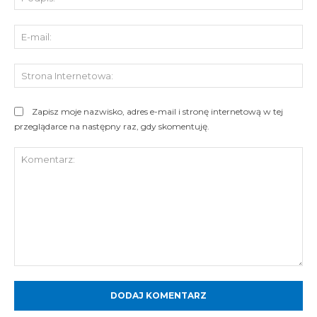
E-
mai
St
Int
Zapisz moje nazwisko, adres e-mail i stronę internetową w tej
przeglądarce na następny raz, gdy skomentuję.
Komentarz: