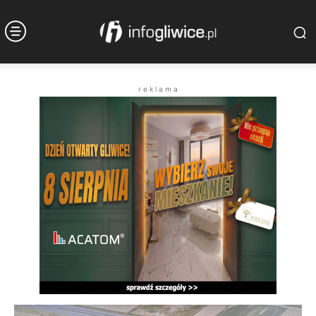
r e k l a m a