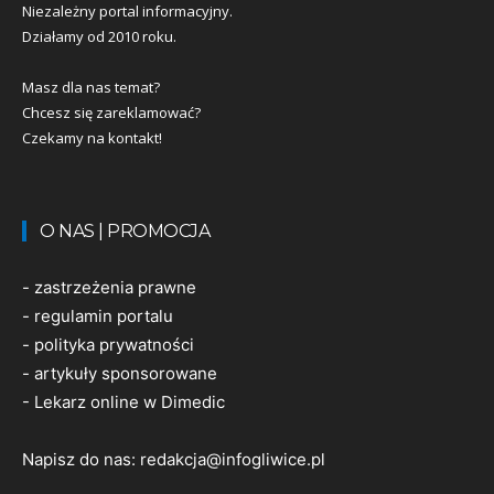
Niezależny portal informacyjny.
Działamy od 2010 roku.
Masz dla nas temat?
Chcesz się zareklamować?
Czekamy na kontakt!
O NAS | PROMOCJA
-
zastrzeżenia prawne
-
regulamin portalu
-
polityka prywatności
-
artykuły sponsorowane
-
Lekarz online w Dimedic
Napisz do nas:
redakcja@infogliwice.pl