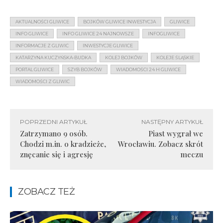
AKTUALNOŚCI GLIWICE
BOJKÓW GLIWICE INWESTYCJA
GLIWICE
INFO GLIWICE
INFO GLIWICE 24 NAJNOWSZE
INFOGLIWICE
INFORMACJE Z GLIWIC
INWESTYCJE GLIWICE
KATARZYNA KUCZYŃSKA-BUDKA
KOLEJ BOJKÓW
KOLEJE ŚLĄSKIE
PORTAL GLIWICE
SZYB BOJKÓW
WIADOMOŚCI 24 H GLIWICE
WIADOMOŚCI Z GLIWIC
POPRZEDNI ARTYKUŁ
NASTĘPNY ARTYKUŁ
Zatrzymano 9 osób.
Piast wygrał we
Chodzi m.in. o kradzieże,
Wrocławiu. Zobacz skrót
znęcanie się i agresję
meczu
ZOBACZ TEŻ