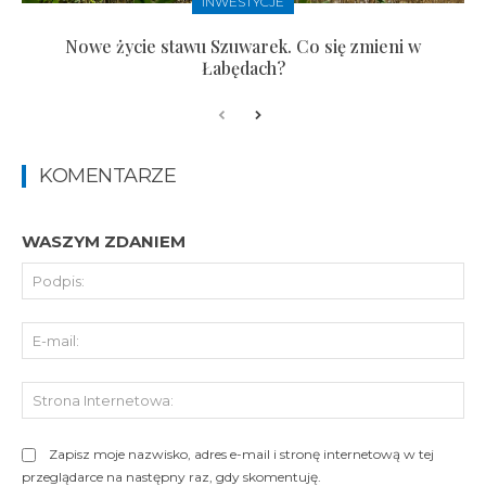
INWESTYCJE
Nowe życie stawu Szuwarek. Co się zmieni w
Łabędach?
KOMENTARZE
WASZYM ZDANIEM
Pod
E-
mai
St
Int
Zapisz moje nazwisko, adres e-mail i stronę internetową w tej
przeglądarce na następny raz, gdy skomentuję.