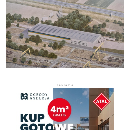
r e k l a m a