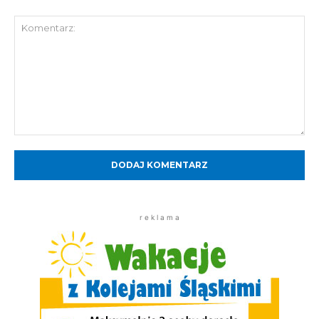
Komentarz:
r e k l a m a