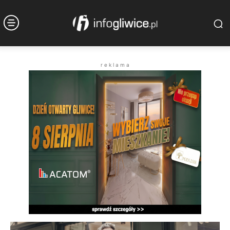
r e k l a m a