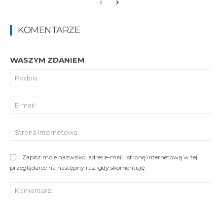
KOMENTARZE
WASZYM ZDANIEM
Pod
E-
mai
St
Int
Zapisz moje nazwisko, adres e-mail i stronę internetową w tej
przeglądarce na następny raz, gdy skomentuję.