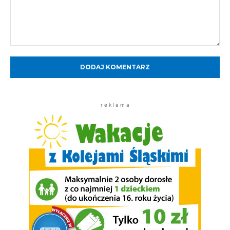
Komentarz:
r e k l a m a