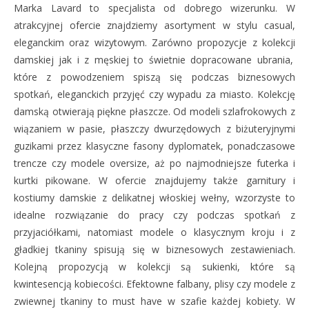
Marka Lavard to specjalista od dobrego wizerunku.
W
atrakcyjnej
ofercie znajdziemy asortyment w stylu casual,
eleganckim oraz wizytowym. Zarówno
propozycje z
kolekcj
i
damsk
iej
jak i
z
męsk
iej
to
świetnie
dopracowane ubrania,
które z powodzeniem spiszą
się
podczas biznesowych
spotkań, eleganckich przyjęć czy wypadu za miasto. Kolekcję
damską otwierają piękne płaszcze. Od modeli szlafrokowych z
wiązaniem w pasie, płaszczy dwurzędowych z biżuteryjnymi
guzikami przez klasyczne fasony
dyplomatek, ponadczasowe
trencze
czy
modele
oversize, aż po najmodniejsze futerk
a i
kurtki pikowane
. W ofercie znajdujemy także garnitury
i
kostiumy
damskie z delikatnej włoskiej wełny,
wzorzyste to
idealne
rozwiązanie do pracy czy
podczas spotkań z
przyjaciółkami,
natomiast
modele
o klasycznym kroju
i z
gładkiej tkaniny spisują się
w
biznesowych zestawie
niach
.
Kolejną propozycją
w kolekcji są s
ukienki,
które są
kwintesencj
ą
kobiecości.
Efektowne
falbany, plisy czy
modele z
zwiewnej
tkaniny to must have
w szafie każdej kobiety
.
W