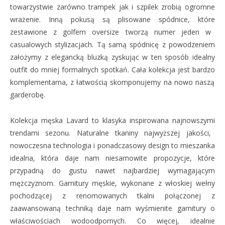
towarzystwie zarówno trampek jak i szpilek zrobią ogromne
wrażenie. Inną
pokusą są p
lisowan
e
spódnic
e, które
zestawion
e
z golfem oversize
tworzą
numer jeden w
casualowych stylizacjach. Tą samą spódnicę z powodzeniem
założymy z elegancką bluzką zyskując w ten sposób idealny
outfit do mniej formalnych spotkań. Cała kolekcja jest
bardzo
komplementarna, z łatwością skomponujemy na nowo naszą
garderobę.
Kolekcja męska
Lavard
to klasyka
inspirowana
najnowsz
ymi
trenda
mi
sezonu. Naturalne tkaniny
najwyższej jakości
,
nowoczesna technologia i ponadczasowy design to mieszanka
idealna, która daje nam niesamowite p
r
o
po
zycje, które
przypadną do gustu nawet najbardziej wymagającym
mężczyznom.
Garnitury męskie,
wykonane
z włoskiej wełny
pochodzącej z renomowanych tkalni
połączonej
z
zaawansowan
ą
technik
ą
da
je
nam wyśmienite garnitury o
właściwościach wodoodpornych.
Co więcej,
idealnie