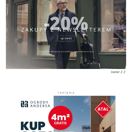
baner 2 2
r e k l a m a