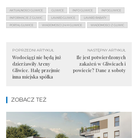
AKTUALNOŚCI GLIWICE
GLIWICE
INFO GLIWICE
INFOGLIWICE
INFORMACJE Z GLIWIC
LAVARD GLIWICE
LAVARD RABATY
PORTAL GLIWICE
WIADOMOŚCI 24 H GLIWICE
WIADOMOŚCI Z GLIWIC
POPRZEDNI ARTYKUŁ
NASTĘPNY ARTYKUŁ
Wodociągi nie będą już
Ile jest potwierdzonych
dzierżawiły Areny
zakażeń w Gliwicach i
Gliwice. Halę przejmie
powiecie? Dane z soboty
inna miejska spółka
ZOBACZ TEŻ