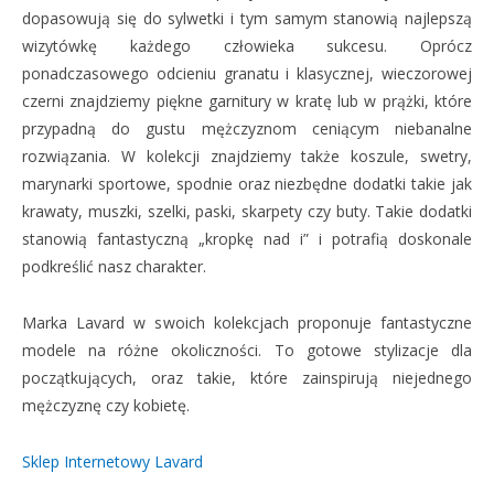
dopasowują się do sylwetki i
tym samym
stanowią najlepszą
wizytówkę każdego człowieka sukcesu. Oprócz
ponadczasow
ego
odcieniu
granat
u
i klasycznej, wieczorowej
czerni znajdziemy piękne garnitury w kratę lub w prążki,
które
przypadną do gustu mężczyznom ceniącym niebanalne
rozwiązania
.
W kolekcji znajdziemy także
koszul
e
,
swetry,
marynarki sportowe, spodnie oraz niezbędne dodatki takie jak
krawat
y
, muszk
i, szelki, paski, skarpety
czy but
y
.
Takie dodatki
stanowią fantastyczną „kropkę nad i” i potrafią doskonale
podkreślić nasz charakter.
Marka Lavard w swo
ich
kolekcj
ach
proponuje fantastyczne
modele na różne okoliczności.
To g
otowe stylizacje
dla
początkujących
,
oraz takie,
które zainspirują niejednego
mężczyznę czy kobietę.
Sklep Internetowy Lavard