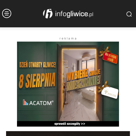
r e k l a m a