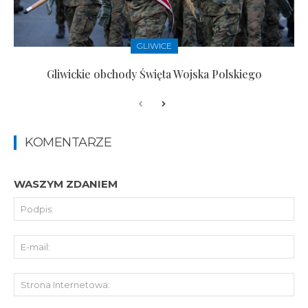
GLIWICE
Gliwickie obchody Święta Wojska Polskiego
KOMENTARZE
WASZYM ZDANIEM
Pod
E-
mai
St
Int