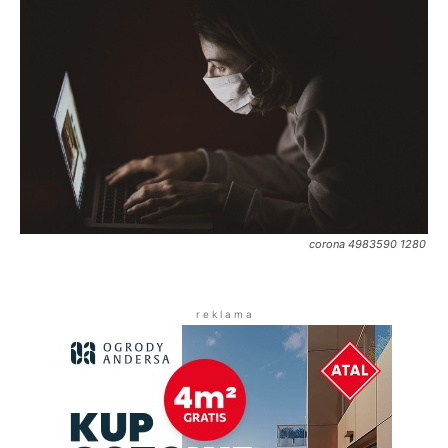
corona 4983590 1280
r e k l a m a