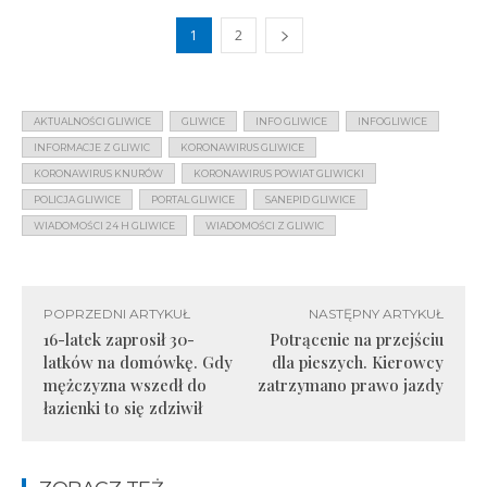
1
2
AKTUALNOŚCI GLIWICE
GLIWICE
INFO GLIWICE
INFOGLIWICE
INFORMACJE Z GLIWIC
KORONAWIRUS GLIWICE
KORONAWIRUS KNURÓW
KORONAWIRUS POWIAT GLIWICKI
POLICJA GLIWICE
PORTAL GLIWICE
SANEPID GLIWICE
WIADOMOŚCI 24 H GLIWICE
WIADOMOŚCI Z GLIWIC
POPRZEDNI ARTYKUŁ
NASTĘPNY ARTYKUŁ
16-latek zaprosił 30-
Potrącenie na przejściu
latków na domówkę. Gdy
dla pieszych. Kierowcy
mężczyzna wszedł do
zatrzymano prawo jazdy
łazienki to się zdziwił